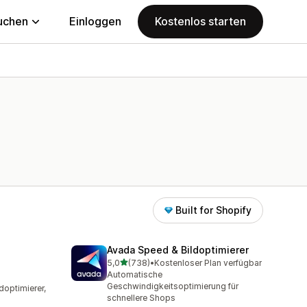
uchen
Einloggen
Kostenlos starten
Built for Shopify
Avada Speed & Bildoptimierer
von 5 Sternen
5,0
(738)
•
Kostenloser Plan verfügbar
738 Rezensionen insgesamt
Automatische
amt
Geschwindigkeitsoptimierung für
doptimierer,
schnellere Shops