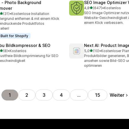
l ‑ Photo Background
SEO Image Optimizer 
von 5 Sternen
mover
4,8
(647)
•
Kostenlos
647 Rezensionen insgesa
SEO Image Optimizer nutz
von 5 Sternen
(31)
•
Kostenlose Installation
Rezensionen insgesamt
Website-Geschwindigkeit 
tergrund entfernen & mit einem Klick
einem Klick verbessern.
indruckende Produktfotos
tellen!
Built for Shopify
bu Bildkompressor & SEO
Next AI: Product Ima
von 5 Sternen
von 5 Sternen
(8)
•
Kostenlos
5,0
(10)
•
Kostenloser Plan
ezensionen insgesamt
10 Rezensionen insgesamt
lustfreie Bildkomprimierung für SEO
Produktbilder generieren,
eschwindigkeit
ansehen sowie Bild-SEO 
optimieren
Weiter
1
2
3
4
…
15