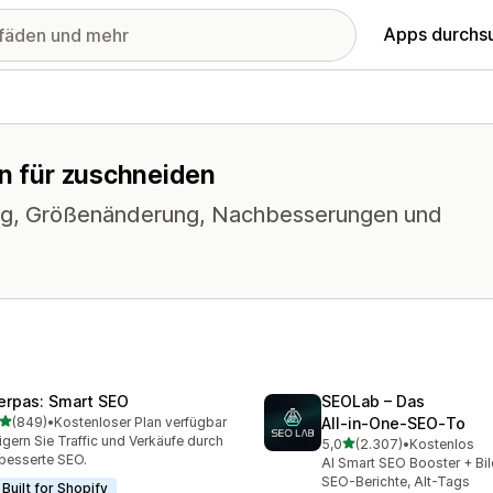
Apps durchs
en für zuschneiden
tung, Größenänderung, Nachbesserungen und
erpas: Smart SEO
SEOLab – Das
von 5 Sternen
(849)
•
Kostenloser Plan verfügbar
All‑in‑One‑SEO‑To
 Rezensionen insgesamt
igern Sie Traffic und Verkäufe durch
von 5 Sternen
5,0
(2.307)
•
Kostenlos
2307 Rezensionen insges
besserte SEO.
AI Smart SEO Booster + Bil
SEO-Berichte, Alt-Tags
Built for Shopify