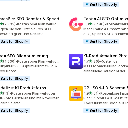
Built for Shopify
archPie: SEO Booster & Speed
Tapita AI SEO Optimiz
von 5 Sternen
von 5 Sternen
(2.335)
•
Kostenloser Plan verfügbar
5,0
(2.446)
•
5 Rezensionen insgesamt
2446 Rezensionen insges
igern Sie den Traffic durch SEO,
Mehr Traffic & Umsatz mit
chwindigkeit und Schema
SEO, Speed & KI-Optimier
Built for Shopify
Built for Shopify
ada SEO Bildoptimierung
KI‑Produktseiten Pho
von 5 Sternen
von 5 Sternen
(4.330)
•
Kostenloser Plan verfügbar
4,7
(26)
•
Kostenlos
0 Rezensionen insgesamt
26 Rezensionen insgesam
elligenter SEO-Optimierer mit Bild &
Massenbearbeitung: optimi
eed Boost
einheitliche Katalogbilder.
Built for Shopify
delize: KI Produktfotos
GP JSON‑LD Schema &
von 5 Sternen
von 5 Sternen
(13)
•
Kostenloser Plan verfügbar
4,9
(51)
•
Kostenlose Insta
Rezensionen insgesamt
51 Rezensionen insgesamt
fi-Fotos erstellen und mit Produkten
Rich Snippets & KI-gestüt
chronisieren.
Tools für mehr Google-Kli
Built for Shopify
Built for Shopify