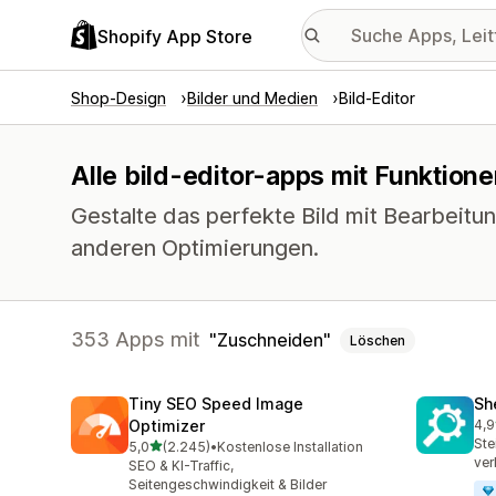
Shopify App Store
Shop-Design
Bilder und Medien
Bild-Editor
Alle bild-editor-apps mit Funktion
Gestalte das perfekte Bild mit Bearbei
anderen Optimierungen.
353 Apps mit
Zuschneiden
Löschen
Tiny SEO Speed Image
Sh
Optimizer
4,9
849
Ste
von 5 Sternen
5,0
(2.245)
•
Kostenlose Installation
2245 Rezensionen insgesamt
ver
SEO & KI-Traffic,
Seitengeschwindigkeit & Bilder