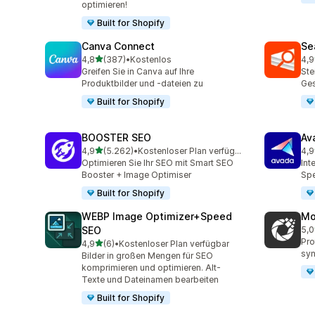
optimieren!
Built for Shopify
Canva Connect
Se
von 5 Sternen
4,8
(387)
•
Kostenlos
4,9
387 Rezensionen insgesamt
233
Greifen Sie in Canva auf Ihre
Ste
Produktbilder und -dateien zu
Ges
Built for Shopify
BOOSTER SEO
Av
von 5 Sternen
4,9
(5.262)
•
Kostenloser Plan verfügbar
4,9
5262 Rezensionen insgesamt
433
Optimieren Sie Ihr SEO mit Smart SEO
Int
Booster + Image Optimiser
Sp
Built for Shopify
WEBP Image Optimizer+Speed
Mo
SEO
5,0
13 
Pro
von 5 Sternen
4,9
(6)
•
Kostenloser Plan verfügbar
6 Rezensionen insgesamt
syn
Bilder in großen Mengen für SEO
komprimieren und optimieren. Alt-
Texte und Dateinamen bearbeiten
Built for Shopify