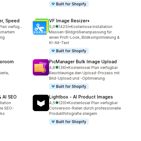
Built for Shopify
er, Speed
VF Image Resizer+
von 5 Sternen
Kostenloser Plan verfügbar
5,0
(425)
•
Kostenlose Installation
amt
425 Rezensionen insgesamt
 smartem
Massen-Bildgrößenanpassung für
ung
einen Profi-Look, Bildkomprimierung &
KI-Alt-Text
Built for Shopify
toroom
PicManager Bulk Image Upload
von 5 Sternen
4,6
(36)
•
Kostenloser Plan verfügbar
t
36 Rezensionen insgesamt
erte,
Beschleunige den Upload-Prozess mit
Bild-Upload und -Optimierung
Built for Shopify
 AI SEO
Lightbox ‑ AI Product Images
von 5 Sternen
llation
4,5
(20)
•
Kostenloser Plan verfügbar
20 Rezensionen insgesamt
zte SEO-
Conversion-Raten durch professionelle
cks
Produktfotografie steigern
Built for Shopify