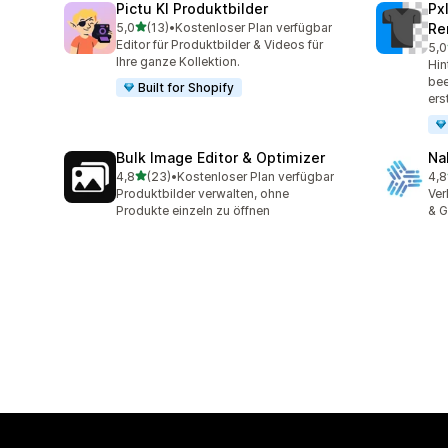
Pictu KI Produktbilder
Px
von 5 Sternen
5,0
(13)
•
Kostenloser Plan verfügbar
Re
13 Rezensionen insgesamt
Editor für Produktbilder & Videos für
5,0
31 
Ihre ganze Kollektion.
Hin
bee
Built for Shopify
ers
Bulk Image Editor & Optimizer
Na
von 5 Sternen
4,8
(23)
•
Kostenloser Plan verfügbar
4,8
23 Rezensionen insgesamt
8 R
Produktbilder verwalten, ohne
Ver
Produkte einzeln zu öffnen
& G