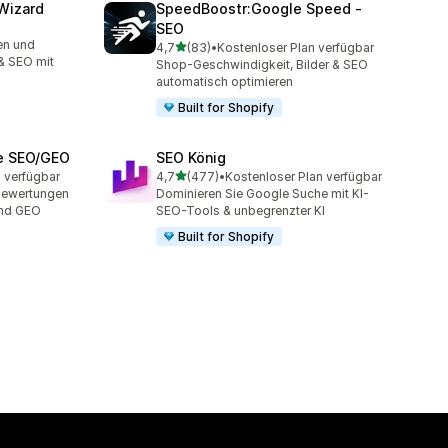
Wizard
SpeedBoostr:Google Speed ‑
SEO
mt
en und
von 5 Sternen
4,7
(83)
•
Kostenloser Plan verfügbar
83 Rezensionen insgesamt
& SEO mit
Shop-Geschwindigkeit, Bilder & SEO
automatisch optimieren
Built for Shopify
ge SEO/GEO
SEO König
von 5 Sternen
 verfügbar
4,7
(477)
•
Kostenloser Plan verfügbar
477 Rezensionen insgesamt
 Bewertungen
Dominieren Sie Google Suche mit KI-
und GEO
SEO-Tools & unbegrenzter KI
Built for Shopify