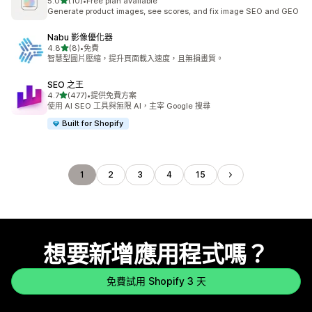
滿分 5 顆星
5.0
(10)
•
Free plan available
共有 10 則評價
Generate product images, see scores, and fix image SEO and GEO
Nabu 影像優化器
滿分 5 顆星
4.8
(8)
•
免費
共有 8 則評價
智慧型圖片壓縮，提升頁面載入速度，且無損畫質。
SEO 之王
滿分 5 顆星
4.7
(477)
•
提供免費方案
共有 477 則評價
使用 AI SEO 工具與無限 AI，主宰 Google 搜尋
Built for Shopify
1
2
3
4
15
想要新增應用程式嗎？
免費試用 Shopify 3 天