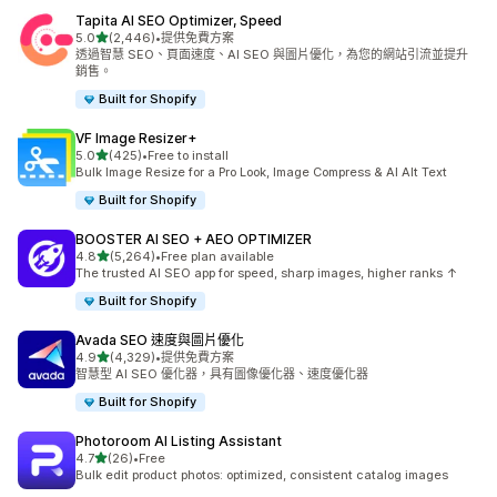
Tapita AI SEO Optimizer, Speed
滿分 5 顆星
5.0
(2,446)
•
提供免費方案
共有 2446 則評價
透過智慧 SEO、頁面速度、AI SEO 與圖片優化，為您的網站引流並提升
銷售。
Built for Shopify
VF Image Resizer+
滿分 5 顆星
5.0
(425)
•
Free to install
共有 425 則評價
Bulk Image Resize for a Pro Look, Image Compress & AI Alt Text
Built for Shopify
BOOSTER AI SEO + AEO OPTIMIZER
滿分 5 顆星
4.8
(5,264)
•
Free plan available
共有 5264 則評價
The trusted AI SEO app for speed, sharp images, higher ranks ↑
Built for Shopify
Avada SEO 速度與圖片優化
滿分 5 顆星
4.9
(4,329)
•
提供免費方案
共有 4329 則評價
智慧型 AI SEO 優化器，具有圖像優化器、速度優化器
Built for Shopify
Photoroom AI Listing Assistant
滿分 5 顆星
4.7
(26)
•
Free
共有 26 則評價
Bulk edit product photos: optimized, consistent catalog images