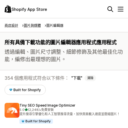
Shopify App Store
商店設計
圖片與媒體
圖片編輯器
所有具備下載功能的圖片編輯器應用程式應用程式
透過編輯、圖片尺寸調整、細節修飾及其他最佳化功
能，編修出最理想的圖片。
354 個應用程式符合以下條件：
下載
清除
Built for Shopify
Tiny SEO Speed Image Optimizer
滿分 5 顆星
5.0
(2,248)
•
免費安裝
共有 2248 則評價
提升搜尋引擎優化和人工智慧搜尋流量，加快頁面載入速度並壓縮圖片！
Built for Shopify