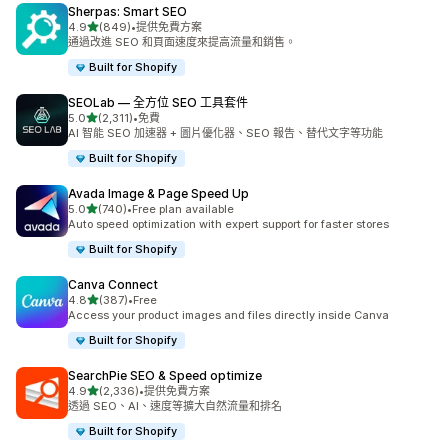
Sherpas: Smart SEO
滿分 5 顆星
4.9
(849)
•
提供免費方案
共有 849 則評價
通過改進 SEO 和頁面速度來提高流量和銷售。
Built for Shopify
SEOLab — 全方位 SEO 工具套件
滿分 5 顆星
5.0
(2,311)
•
免費
共有 2311 則評價
AI 智能 SEO 加速器 + 圖片優化器、SEO 報告、替代文字等功能
Built for Shopify
Avada Image & Page Speed Up
滿分 5 顆星
5.0
(740)
•
Free plan available
共有 740 則評價
Auto speed optimization with expert support for faster stores
Built for Shopify
Canva Connect
滿分 5 顆星
4.8
(387)
•
Free
共有 387 則評價
Access your product images and files directly inside Canva
Built for Shopify
SearchPie SEO & Speed optimize
滿分 5 顆星
4.9
(2,336)
•
提供免費方案
共有 2336 則評價
透過 SEO、AI、速度等擴大自然流量和排名
Built for Shopify