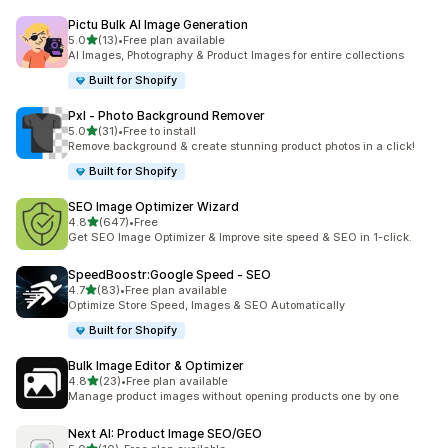
Pictu Bulk AI Image Generation
滿分 5 顆星
5.0
(13)
•
Free plan available
共有 13 則評價
AI Images, Photography & Product Images for entire collections
Built for Shopify
Pxl ‑ Photo Background Remover
滿分 5 顆星
5.0
(31)
•
Free to install
共有 31 則評價
Remove background & create stunning product photos in a click!
Built for Shopify
SEO Image Optimizer Wizard
滿分 5 顆星
4.8
(647)
•
Free
共有 647 則評價
Get SEO Image Optimizer & Improve site speed & SEO in 1-click.
SpeedBoostr:Google Speed ‑ SEO
滿分 5 顆星
4.7
(83)
•
Free plan available
共有 83 則評價
Optimize Store Speed, Images & SEO Automatically
Built for Shopify
Bulk Image Editor & Optimizer
滿分 5 顆星
4.8
(23)
•
Free plan available
共有 23 則評價
Manage product images without opening products one by one
Next AI: Product Image SEO/GEO