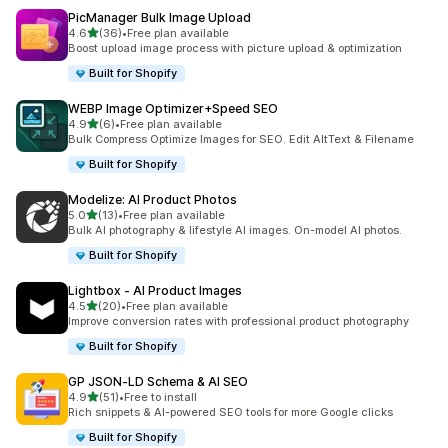
PicManager Bulk Image Upload
滿分 5 顆星
4.6
(36)
•
Free plan available
共有 36 則評價
Boost upload image process with picture upload & optimization
Built for Shopify
WEBP Image Optimizer+Speed SEO
滿分 5 顆星
4.9
(6)
•
Free plan available
共有 6 則評價
Bulk Compress Optimize Images for SEO. Edit AltText & Filename
Built for Shopify
Modelize: AI Product Photos
滿分 5 顆星
5.0
(13)
•
Free plan available
共有 13 則評價
Bulk AI photography & lifestyle AI images. On-model AI photos.
Built for Shopify
Lightbox ‑ AI Product Images
滿分 5 顆星
4.5
(20)
•
Free plan available
共有 20 則評價
Improve conversion rates with professional product photography
Built for Shopify
GP JSON‑LD Schema & AI SEO
滿分 5 顆星
4.9
(51)
•
Free to install
共有 51 則評價
Rich snippets & AI-powered SEO tools for more Google clicks
Built for Shopify