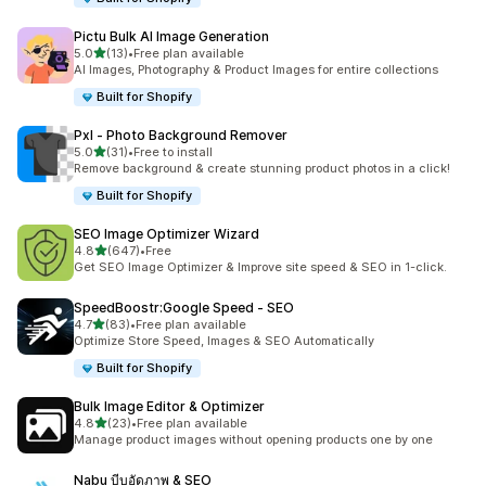
Pictu Bulk AI Image Generation
เต็ม 5 ดาว
5.0
(13)
•
Free plan available
ทั้งหมด 13 รีวิว
AI Images, Photography & Product Images for entire collections
Built for Shopify
Pxl ‑ Photo Background Remover
เต็ม 5 ดาว
5.0
(31)
•
Free to install
ทั้งหมด 31 รีวิว
Remove background & create stunning product photos in a click!
Built for Shopify
SEO Image Optimizer Wizard
เต็ม 5 ดาว
4.8
(647)
•
Free
ทั้งหมด 647 รีวิว
Get SEO Image Optimizer & Improve site speed & SEO in 1-click.
SpeedBoostr:Google Speed ‑ SEO
เต็ม 5 ดาว
4.7
(83)
•
Free plan available
ทั้งหมด 83 รีวิว
Optimize Store Speed, Images & SEO Automatically
Built for Shopify
Bulk Image Editor & Optimizer
เต็ม 5 ดาว
4.8
(23)
•
Free plan available
ทั้งหมด 23 รีวิว
Manage product images without opening products one by one
Nabu บีบอัดภาพ & SEO