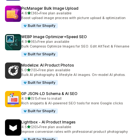
PicManager Bulk Image Upload
เต็ม 5 ดาว
4.6
(36)
•
Free plan available
ทั้งหมด 36 รีวิว
Boost upload image process with picture upload & optimization
Built for Shopify
WEBP Image Optimizer+Speed SEO
เต็ม 5 ดาว
4.9
(6)
•
Free plan available
ทั้งหมด 6 รีวิว
Bulk Compress Optimize Images for SEO. Edit AltText & Filename
Built for Shopify
Modelize: AI Product Photos
เต็ม 5 ดาว
5.0
(13)
•
Free plan available
ทั้งหมด 13 รีวิว
Bulk AI photography & lifestyle AI images. On-model AI photos.
Built for Shopify
GP JSON‑LD Schema & AI SEO
เต็ม 5 ดาว
4.9
(51)
•
Free to install
ทั้งหมด 51 รีวิว
Rich snippets & AI-powered SEO tools for more Google clicks
Built for Shopify
Lightbox ‑ AI Product Images
เต็ม 5 ดาว
4.5
(20)
•
Free plan available
ทั้งหมด 20 รีวิว
Improve conversion rates with professional product photography
Built for Shopify