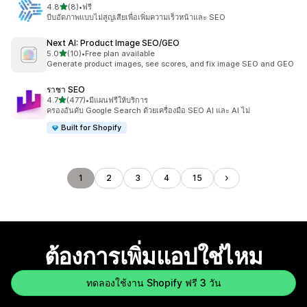
เต็ม 5 ดาว
4.8
(8)
•
ฟรี
ทั้งหมด 8 รีวิว
บีบอัดภาพแบบไม่สูญเสียเพื่อเพิ่มความเร็วหน้าและ SEO
Next AI: Product Image SEO/GEO
เต็ม 5 ดาว
5.0
(10)
•
Free plan available
ทั้งหมด 10 รีวิว
Generate product images, see scores, and fix image SEO and GEO
ราชา SEO
เต็ม 5 ดาว
4.7
(477)
•
มีแผนฟรีให้บริการ
ทั้งหมด 477 รีวิว
ครองอันดับ Google Search ด้วยเครื่องมือ SEO AI และ AI ไม่
Built for Shopify
1
2
3
4
15
ต้องการเพิ่มแอปใช่ไหม
ทดลองใช้งาน Shopify ฟรี 3 วัน