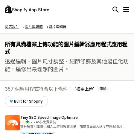
Shopify App Store
商店設計
圖片與媒體
圖片編輯器
所有具備檔案上傳功能的圖片編輯器應用程式應用程
式
透過編輯、圖片尺寸調整、細節修飾及其他最佳化功
能，編修出最理想的圖片。
357 個應用程式符合以下條件：
檔案上傳
清除
Built for Shopify
Tiny SEO Speed Image Optimizer
滿分 5 顆星
5.0
(2,245)
•
免費安裝
共有 2245 則評價
提升搜尋引擎優化和人工智慧搜尋流量，加快頁面載入速度並壓縮圖片！