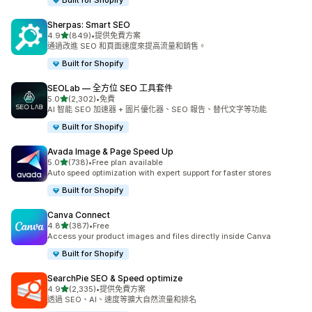
Built for Shopify
Sherpas: Smart SEO
滿分 5 顆星
4.9
(849)
•
提供免費方案
共有 849 則評價
通過改進 SEO 和頁面速度來提高流量和銷售。
Built for Shopify
SEOLab — 全方位 SEO 工具套件
滿分 5 顆星
5.0
(2,302)
•
免費
共有 2302 則評價
AI 智能 SEO 加速器 + 圖片優化器、SEO 報告、替代文字等功能
Built for Shopify
Avada Image & Page Speed Up
滿分 5 顆星
5.0
(738)
•
Free plan available
共有 738 則評價
Auto speed optimization with expert support for faster stores
Built for Shopify
Canva Connect
滿分 5 顆星
4.8
(387)
•
Free
共有 387 則評價
Access your product images and files directly inside Canva
Built for Shopify
SearchPie SEO & Speed optimize
滿分 5 顆星
4.9
(2,335)
•
提供免費方案
共有 2335 則評價
透過 SEO、AI、速度等擴大自然流量和排名