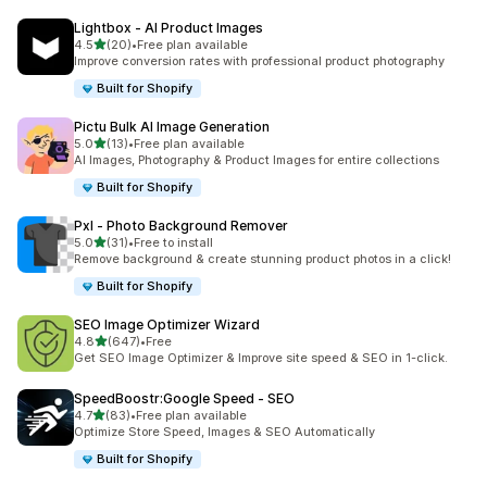
Lightbox ‑ AI Product Images
滿分 5 顆星
4.5
(20)
•
Free plan available
共有 20 則評價
Improve conversion rates with professional product photography
Built for Shopify
Pictu Bulk AI Image Generation
滿分 5 顆星
5.0
(13)
•
Free plan available
共有 13 則評價
AI Images, Photography & Product Images for entire collections
Built for Shopify
Pxl ‑ Photo Background Remover
滿分 5 顆星
5.0
(31)
•
Free to install
共有 31 則評價
Remove background & create stunning product photos in a click!
Built for Shopify
SEO Image Optimizer Wizard
滿分 5 顆星
4.8
(647)
•
Free
共有 647 則評價
Get SEO Image Optimizer & Improve site speed & SEO in 1-click.
SpeedBoostr:Google Speed ‑ SEO
滿分 5 顆星
4.7
(83)
•
Free plan available
共有 83 則評價
Optimize Store Speed, Images & SEO Automatically
Built for Shopify