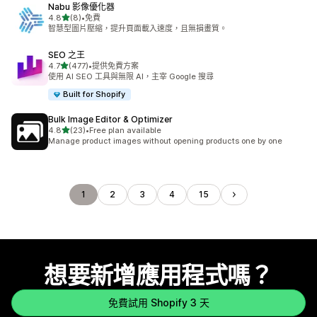
Nabu 影像優化器
滿分 5 顆星
4.8
(8)
•
免費
共有 8 則評價
智慧型圖片壓縮，提升頁面載入速度，且無損畫質。
SEO 之王
滿分 5 顆星
4.7
(477)
•
提供免費方案
共有 477 則評價
使用 AI SEO 工具與無限 AI，主宰 Google 搜尋
Built for Shopify
Bulk Image Editor & Optimizer
滿分 5 顆星
4.8
(23)
•
Free plan available
共有 23 則評價
Manage product images without opening products one by one
1
2
3
4
15
想要新增應用程式嗎？
免費試用 Shopify 3 天