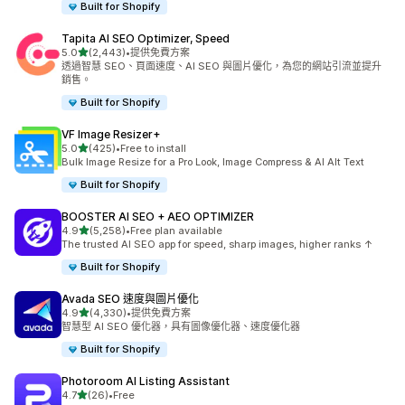
Built for Shopify
Tapita AI SEO Optimizer, Speed
滿分 5 顆星
5.0
(2,443)
•
提供免費方案
共有 2443 則評價
透過智慧 SEO、頁面速度、AI SEO 與圖片優化，為您的網站引流並提升
銷售。
Built for Shopify
VF Image Resizer+
滿分 5 顆星
5.0
(425)
•
Free to install
共有 425 則評價
Bulk Image Resize for a Pro Look, Image Compress & AI Alt Text
Built for Shopify
BOOSTER AI SEO + AEO OPTIMIZER
滿分 5 顆星
4.9
(5,258)
•
Free plan available
共有 5258 則評價
The trusted AI SEO app for speed, sharp images, higher ranks ↑
Built for Shopify
Avada SEO 速度與圖片優化
滿分 5 顆星
4.9
(4,330)
•
提供免費方案
共有 4330 則評價
智慧型 AI SEO 優化器，具有圖像優化器、速度優化器
Built for Shopify
Photoroom AI Listing Assistant
滿分 5 顆星
4.7
(26)
•
Free
共有 26 則評價