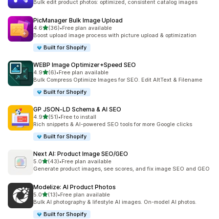
Bulk edit product photos: optimized, consistent catalog images
PicManager Bulk Image Upload
滿分 5 顆星
4.6
(36)
•
Free plan available
共有 36 則評價
Boost upload image process with picture upload & optimization
Built for Shopify
WEBP Image Optimizer+Speed SEO
滿分 5 顆星
4.9
(6)
•
Free plan available
共有 6 則評價
Bulk Compress Optimize Images for SEO. Edit AltText & Filename
Built for Shopify
GP JSON‑LD Schema & AI SEO
滿分 5 顆星
4.9
(51)
•
Free to install
共有 51 則評價
Rich snippets & AI-powered SEO tools for more Google clicks
Built for Shopify
Next AI: Product Image SEO/GEO
滿分 5 顆星
5.0
(43)
•
Free plan available
共有 43 則評價
Generate product images, see scores, and fix image SEO and GEO
Modelize: AI Product Photos
滿分 5 顆星
5.0
(13)
•
Free plan available
共有 13 則評價
Bulk AI photography & lifestyle AI images. On-model AI photos.
Built for Shopify