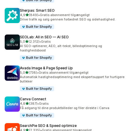
Built for Shopify
Sherpas: Smart SEO
ud af 5 stjerner
4,9
(849)
•
Gratis abonnement tilgængeligt
849 anmeldelser i alt
Drive trafik og salg gennem forbedret SEO og sidehastighed.
Built for Shopify
SEOLab: All in SEO — AI SEO
ud af 5 stjerner
5,0
(2.312)
•
Gratis
2312 anmeldelser i alt
AI SEO-optimerer, AEO, alt-tekst, billedoptimering og
hastighedsboost
Built for Shopify
Avada Image & Page Speed Up
ud af 5 stjerner
5,0
(738)
•
Gratis abonnement tilgængeligt
738 anmeldelser i alt
Automatisk hastighedsoptimering med ekspertsupport for hurtigere
butikker
Built for Shopify
Canva Connect
ud af 5 stjerner
4,8
(387)
•
Gratis
387 anmeldelser i alt
Få adgang til dine produktbilleder og filer direkte i Canva
Built for Shopify
SearchPie SEO & Speed optimize
ud af 5 stjerner
4,9
(2.335)
•
Gratis abonnement tilgængeligt