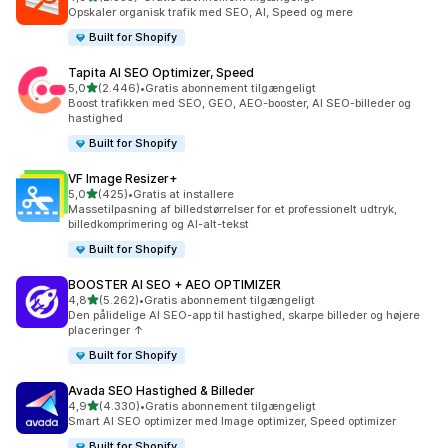
2335 anmeldelser i alt
Opskaler organisk trafik med SEO, AI, Speed og mere
Built for Shopify
Tapita AI SEO Optimizer, Speed
ud af 5 stjerner
5,0
(2.446)
•
Gratis abonnement tilgængeligt
2446 anmeldelser i alt
Boost trafikken med SEO, GEO, AEO-booster, AI SEO-billeder og
hastighed
Built for Shopify
VF Image Resizer+
ud af 5 stjerner
5,0
(425)
•
Gratis at installere
425 anmeldelser i alt
Massetilpasning af billedstørrelser for et professionelt udtryk,
billedkomprimering og AI-alt-tekst
Built for Shopify
BOOSTER AI SEO + AEO OPTIMIZER
ud af 5 stjerner
4,8
(5.262)
•
Gratis abonnement tilgængeligt
5262 anmeldelser i alt
Den pålidelige AI SEO-app til hastighed, skarpe billeder og højere
placeringer ↑
Built for Shopify
Avada SEO Hastighed & Billeder
ud af 5 stjerner
4,9
(4.330)
•
Gratis abonnement tilgængeligt
4330 anmeldelser i alt
Smart AI SEO optimizer med Image optimizer, Speed optimizer
Built for Shopify