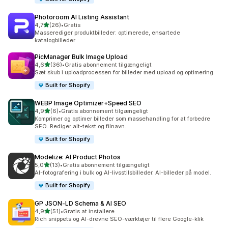
Photoroom AI Listing Assistant
ud af 5 stjerner
4,7
(26)
•
Gratis
26 anmeldelser i alt
Masserediger produktbilleder: optimerede, ensartede
katalogbilleder
PicManager Bulk Image Upload
ud af 5 stjerner
4,6
(36)
•
Gratis abonnement tilgængeligt
36 anmeldelser i alt
Sæt skub i uploadprocessen for billeder med upload og optimering
Built for Shopify
WEBP Image Optimizer+Speed SEO
ud af 5 stjerner
4,9
(6)
•
Gratis abonnement tilgængeligt
6 anmeldelser i alt
Komprimer og optimer billeder som massehandling for at forbedre
SEO. Rediger alt-tekst og filnavn.
Built for Shopify
Modelize: AI Product Photos
ud af 5 stjerner
5,0
(13)
•
Gratis abonnement tilgængeligt
13 anmeldelser i alt
AI-fotografering i bulk og AI-livsstilsbilleder. AI-billeder på model.
Built for Shopify
GP JSON‑LD Schema & AI SEO
ud af 5 stjerner
4,9
(51)
•
Gratis at installere
51 anmeldelser i alt
Rich snippets og AI-drevne SEO-værktøjer til flere Google-klik