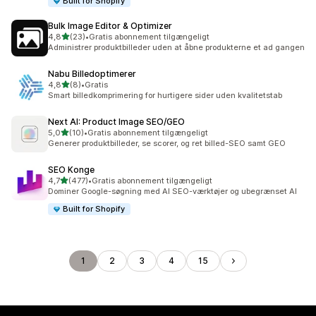
Built for Shopify
Bulk Image Editor & Optimizer
ud af 5 stjerner
4,8
(23)
•
Gratis abonnement tilgængeligt
23 anmeldelser i alt
Administrer produktbilleder uden at åbne produkterne et ad gangen
Nabu Billedoptimerer
ud af 5 stjerner
4,8
(8)
•
Gratis
8 anmeldelser i alt
Smart billedkomprimering for hurtigere sider uden kvalitetstab
Next AI: Product Image SEO/GEO
ud af 5 stjerner
5,0
(10)
•
Gratis abonnement tilgængeligt
10 anmeldelser i alt
Generer produktbilleder, se scorer, og ret billed-SEO samt GEO
SEO Konge
ud af 5 stjerner
4,7
(477)
•
Gratis abonnement tilgængeligt
477 anmeldelser i alt
Dominer Google-søgning med AI SEO-værktøjer og ubegrænset AI
Built for Shopify
1
2
3
4
15