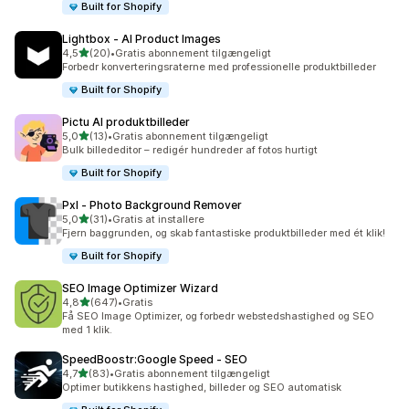
Built for Shopify
Lightbox ‑ AI Product Images
ud af 5 stjerner
4,5
(20)
•
Gratis abonnement tilgængeligt
20 anmeldelser i alt
Forbedr konverteringsraterne med professionelle produktbilleder
Built for Shopify
Pictu AI produktbilleder
ud af 5 stjerner
5,0
(13)
•
Gratis abonnement tilgængeligt
13 anmeldelser i alt
Bulk billededitor – redigér hundreder af fotos hurtigt
Built for Shopify
Pxl ‑ Photo Background Remover
ud af 5 stjerner
5,0
(31)
•
Gratis at installere
31 anmeldelser i alt
Fjern baggrunden, og skab fantastiske produktbilleder med ét klik!
Built for Shopify
SEO Image Optimizer Wizard
ud af 5 stjerner
4,8
(647)
•
Gratis
647 anmeldelser i alt
Få SEO Image Optimizer, og forbedr webstedshastighed og SEO
med 1 klik.
SpeedBoostr:Google Speed ‑ SEO
ud af 5 stjerner
4,7
(83)
•
Gratis abonnement tilgængeligt
83 anmeldelser i alt
Optimer butikkens hastighed, billeder og SEO automatisk