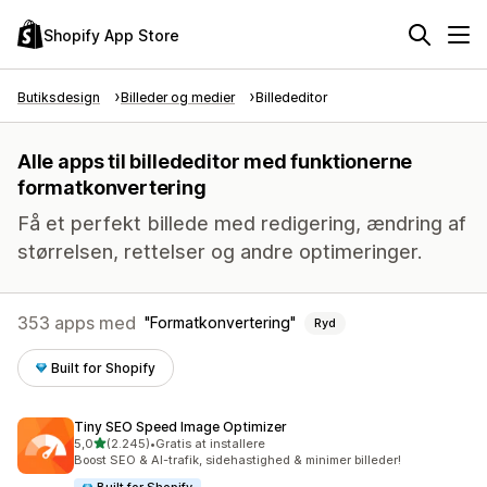
Shopify App Store
Butiksdesign
Billeder og medier
Billededitor
Alle apps til billededitor med funktionerne
formatkonvertering
Få et perfekt billede med redigering, ændring af
størrelsen, rettelser og andre optimeringer.
353 apps med
Formatkonvertering
Ryd
Built for Shopify
Tiny SEO Speed Image Optimizer
ud af 5 stjerner
5,0
(2.245)
•
Gratis at installere
2245 anmeldelser i alt
Boost SEO & AI-trafik, sidehastighed & minimer billeder!