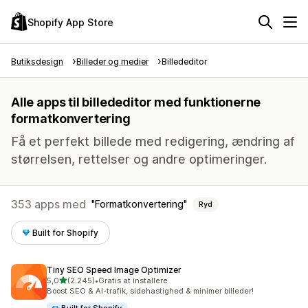
Shopify App Store
Butiksdesign
Billeder og medier
Billededitor
Alle apps til billededitor med funktionerne
formatkonvertering
Få et perfekt billede med redigering, ændring af
størrelsen, rettelser og andre optimeringer.
353 apps med
Formatkonvertering
Ryd
Built for Shopify
Tiny SEO Speed Image Optimizer
ud af 5 stjerner
5,0
(2.245)
•
Gratis at installere
2245 anmeldelser i alt
Boost SEO & AI-trafik, sidehastighed & minimer billeder!