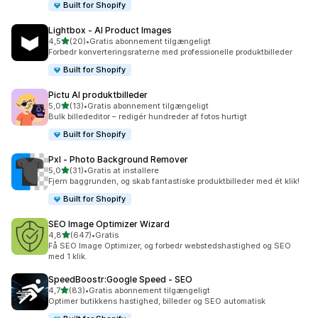
Built for Shopify
Lightbox ‑ AI Product Images
ud af 5 stjerner
4,5
(20)
•
Gratis abonnement tilgængeligt
20 anmeldelser i alt
Forbedr konverteringsraterne med professionelle produktbilleder
Built for Shopify
Pictu AI produktbilleder
ud af 5 stjerner
5,0
(13)
•
Gratis abonnement tilgængeligt
13 anmeldelser i alt
Bulk billededitor – redigér hundreder af fotos hurtigt
Built for Shopify
Pxl ‑ Photo Background Remover
ud af 5 stjerner
5,0
(31)
•
Gratis at installere
31 anmeldelser i alt
Fjern baggrunden, og skab fantastiske produktbilleder med ét klik!
Built for Shopify
SEO Image Optimizer Wizard
ud af 5 stjerner
4,8
(647)
•
Gratis
647 anmeldelser i alt
Få SEO Image Optimizer, og forbedr webstedshastighed og SEO
med 1 klik.
SpeedBoostr:Google Speed ‑ SEO
ud af 5 stjerner
4,7
(83)
•
Gratis abonnement tilgængeligt
83 anmeldelser i alt
Optimer butikkens hastighed, billeder og SEO automatisk