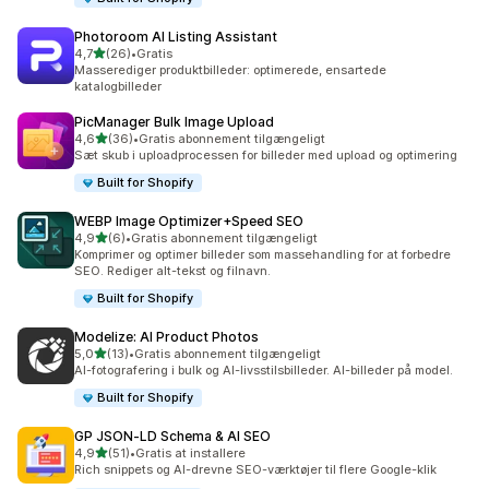
Photoroom AI Listing Assistant
ud af 5 stjerner
4,7
(26)
•
Gratis
26 anmeldelser i alt
Masserediger produktbilleder: optimerede, ensartede
katalogbilleder
PicManager Bulk Image Upload
ud af 5 stjerner
4,6
(36)
•
Gratis abonnement tilgængeligt
36 anmeldelser i alt
Sæt skub i uploadprocessen for billeder med upload og optimering
Built for Shopify
WEBP Image Optimizer+Speed SEO
ud af 5 stjerner
4,9
(6)
•
Gratis abonnement tilgængeligt
6 anmeldelser i alt
Komprimer og optimer billeder som massehandling for at forbedre
SEO. Rediger alt-tekst og filnavn.
Built for Shopify
Modelize: AI Product Photos
ud af 5 stjerner
5,0
(13)
•
Gratis abonnement tilgængeligt
13 anmeldelser i alt
AI-fotografering i bulk og AI-livsstilsbilleder. AI-billeder på model.
Built for Shopify
GP JSON‑LD Schema & AI SEO
ud af 5 stjerner
4,9
(51)
•
Gratis at installere
51 anmeldelser i alt
Rich snippets og AI-drevne SEO-værktøjer til flere Google-klik