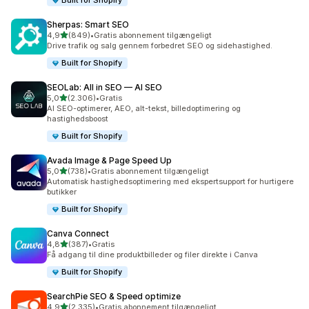
Built for Shopify
Sherpas: Smart SEO
ud af 5 stjerner
4,9
(849)
•
Gratis abonnement tilgængeligt
849 anmeldelser i alt
Drive trafik og salg gennem forbedret SEO og sidehastighed.
Built for Shopify
SEOLab: All in SEO — AI SEO
ud af 5 stjerner
5,0
(2.306)
•
Gratis
2306 anmeldelser i alt
AI SEO-optimerer, AEO, alt-tekst, billedoptimering og
hastighedsboost
Built for Shopify
Avada Image & Page Speed Up
ud af 5 stjerner
5,0
(738)
•
Gratis abonnement tilgængeligt
738 anmeldelser i alt
Automatisk hastighedsoptimering med ekspertsupport for hurtigere
butikker
Built for Shopify
Canva Connect
ud af 5 stjerner
4,8
(387)
•
Gratis
387 anmeldelser i alt
Få adgang til dine produktbilleder og filer direkte i Canva
Built for Shopify
SearchPie SEO & Speed optimize
ud af 5 stjerner
4,9
(2.335)
•
Gratis abonnement tilgængeligt