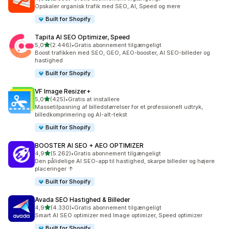
2335 anmeldelser i alt
Opskaler organisk trafik med SEO, AI, Speed og mere
Built for Shopify
Tapita AI SEO Optimizer, Speed
ud af 5 stjerner
5,0
(2.446)
•
Gratis abonnement tilgængeligt
2446 anmeldelser i alt
Boost trafikken med SEO, GEO, AEO-booster, AI SEO-billeder og
hastighed
Built for Shopify
VF Image Resizer+
ud af 5 stjerner
5,0
(425)
•
Gratis at installere
425 anmeldelser i alt
Massetilpasning af billedstørrelser for et professionelt udtryk,
billedkomprimering og AI-alt-tekst
Built for Shopify
BOOSTER AI SEO + AEO OPTIMIZER
ud af 5 stjerner
4,9
(5.262)
•
Gratis abonnement tilgængeligt
5262 anmeldelser i alt
Den pålidelige AI SEO-app til hastighed, skarpe billeder og højere
placeringer ↑
Built for Shopify
Avada SEO Hastighed & Billeder
ud af 5 stjerner
4,9
(4.330)
•
Gratis abonnement tilgængeligt
4330 anmeldelser i alt
Smart AI SEO optimizer med Image optimizer, Speed optimizer
Built for Shopify