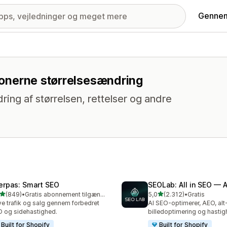
Gennem
tionerne størrelsesændring
ring af størrelsen, rettelser og andre
erpas: Smart SEO
SEOLab: All in SEO — 
ud af 5 stjerner
ud af 5 stjerner
(849)
•
Gratis abonnement tilgængeligt
5,0
(2.312)
•
Gratis
 anmeldelser i alt
2312 anmeldelser i alt
ve trafik og salg gennem forbedret
AI SEO-optimerer, AEO, alt-
 og sidehastighed.
billedoptimering og hasti
Built for Shopify
Built for Shopify