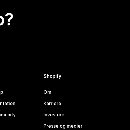
p?
Shopify
lp
Om
ntation
Karriere
mmunity
Investorer
Presse og medier