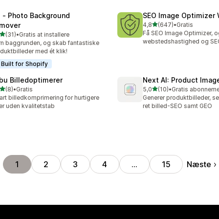
l ‑ Photo Background
SEO Image Optimizer 
ud af 5 stjerner
mover
4,8
(647)
•
Gratis
647 anmeldelser i alt
Få SEO Image Optimizer, o
ud af 5 stjerner
(31)
•
Gratis at installere
anmeldelser i alt
webstedshastighed og SEO
rn baggrunden, og skab fantastiske
duktbilleder med ét klik!
Built for Shopify
bu Billedoptimerer
Next AI: Product Ima
ud af 5 stjerner
ud af 5 stjerner
(8)
•
Gratis
5,0
(10)
•
nmeldelser i alt
10 anmeldelser i alt
rt billedkomprimering for hurtigere
Generer produktbilleder, se
er uden kvalitetstab
ret billed-SEO samt GEO
Næste
1
2
3
4
…
15