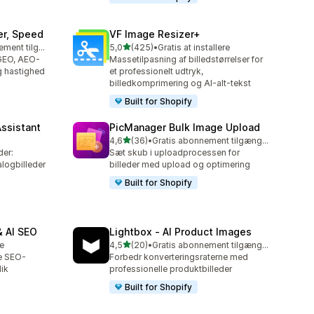
er, Speed
VF Image Resizer+
ud af 5 stjerner
Gratis abonnement tilgængeligt
5,0
(425)
•
Gratis at installere
425 anmeldelser i alt
 GEO, AEO-
Massetilpasning af billedstørrelser for
g hastighed
et professionelt udtryk,
billedkomprimering og AI-alt-tekst
Built for Shopify
Assistant
PicManager Bulk Image Upload
ud af 5 stjerner
4,6
(36)
•
Gratis abonnement tilgængeligt
36 anmeldelser i alt
der:
Sæt skub i uploadprocessen for
logbilleder
billeder med upload og optimering
Built for Shopify
 AI SEO
Lightbox ‑ AI Product Images
ud af 5 stjerner
re
4,5
(20)
•
Gratis abonnement tilgængeligt
20 anmeldelser i alt
e SEO-
Forbedr konverteringsraterne med
lik
professionelle produktbilleder
Built for Shopify