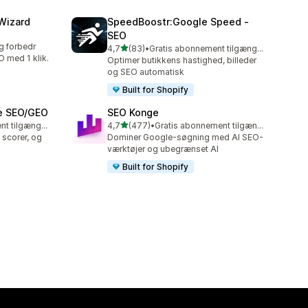
Wizard
SpeedBoostr:Google Speed ‑
SEO
g forbedr
ud af 5 stjerner
4,7
(83)
•
Gratis abonnement tilgængeligt
83 anmeldelser i alt
 med 1 klik.
Optimer butikkens hastighed, billeder
og SEO automatisk
Built for Shopify
ge SEO/GEO
SEO Konge
ud af 5 stjerner
Gratis abonnement tilgængeligt
4,7
(477)
•
Gratis abonnement tilgængeligt
477 anmeldelser i alt
 scorer, og
Dominer Google-søgning med AI SEO-
værktøjer og ubegrænset AI
Built for Shopify