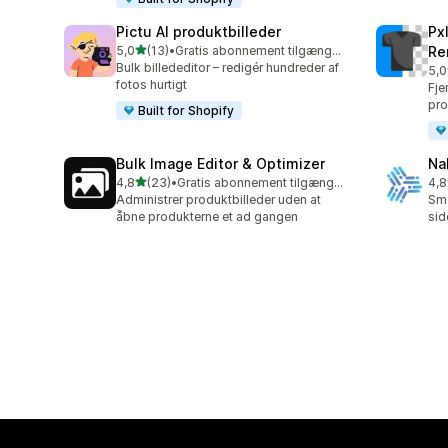
Pictu AI produktbilleder
Px
ud af 5 stjerner
5,0
(13)
•
Gratis abonnement tilgængeligt
Re
13 anmeldelser i alt
Bulk billededitor – redigér hundreder af
5,0
31 
fotos hurtigt
Fje
pro
Built for Shopify
Bulk Image Editor & Optimizer
Na
ud af 5 stjerner
4,8
(23)
•
Gratis abonnement tilgængeligt
4,8
23 anmeldelser i alt
8 a
Administrer produktbilleder uden at
Sma
åbne produkterne et ad gangen
sid