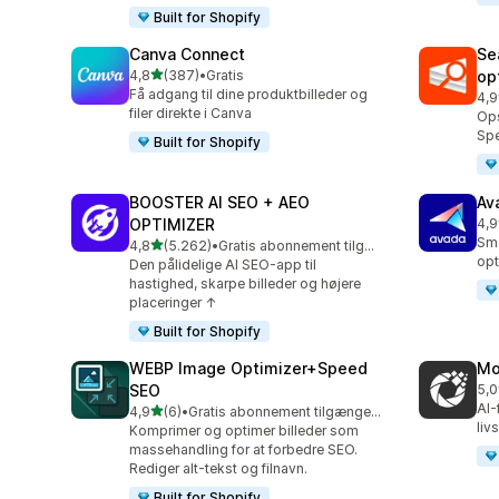
Built for Shopify
Canva Connect
Se
ud af 5 stjerner
4,8
(387)
•
Gratis
op
387 anmeldelser i alt
Få adgang til dine produktbilleder og
4,9
233
filer direkte i Canva
Ops
Sp
Built for Shopify
BOOSTER AI SEO + AEO
Av
OPTIMIZER
4,9
433
Sma
ud af 5 stjerner
4,8
(5.262)
•
Gratis abonnement tilgængeligt
5262 anmeldelser i alt
opt
Den pålidelige AI SEO-app til
hastighed, skarpe billeder og højere
placeringer ↑
Built for Shopify
WEBP Image Optimizer+Speed
Mo
SEO
5,0
13 
AI-
ud af 5 stjerner
4,9
(6)
•
Gratis abonnement tilgængeligt
6 anmeldelser i alt
liv
Komprimer og optimer billeder som
massehandling for at forbedre SEO.
Rediger alt-tekst og filnavn.
Built for Shopify