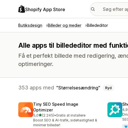
Shopify App Store
Butiksdesign
Billeder og medier
Billededitor
Alle apps til billededitor med funk
Få et perfekt billede med redigering, ænd
optimeringer.
353 apps med
Størrelsesændring
Ryd
Tiny SEO Speed Image
Sh
Optimizer
4,9
849
Dri
ud af 5 stjerner
5,0
(2.245)
•
Gratis at installere
2245 anmeldelser i alt
SEO
Boost SEO & AI-trafik, sidehastighed &
minimer billeder!