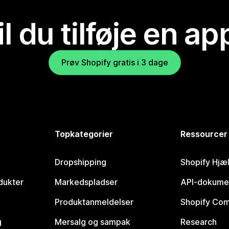
il du tilføje en ap
Prøv Shopify gratis i 3 dage
Topkategorier
Ressourcer
Dropshipping
Shopify Hjæ
dukter
Markedspladser
API-dokume
Produktanmeldelser
Shopify Co
g
Mersalg og sampak
Research