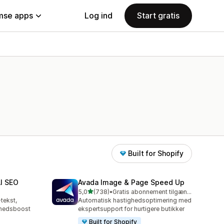
se apps
Log ind
Start gratis
Built for Shopify
AI SEO
Avada Image & Page Speed Up
ud af 5 stjerner
5,0
(738)
•
Gratis abonnement tilgængeligt
738 anmeldelser i alt
tekst,
Automatisk hastighedsoptimering med
ghedsboost
ekspertsupport for hurtigere butikker
Built for Shopify