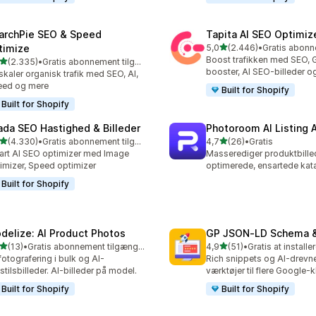
archPie SEO & Speed
Tapita AI SEO Optimiz
ud af 5 stjerner
timize
5,0
(2.446)
•
2446 anmeldelser i alt
Boost trafikken med SEO,
ud af 5 stjerner
(2.335)
•
Gratis abonnement tilgængeligt
5 anmeldelser i alt
booster, AI SEO-billeder o
kaler organisk trafik med SEO, AI,
eed og mere
Built for Shopify
Built for Shopify
ada SEO Hastighed & Billeder
Photoroom AI Listing 
ud af 5 stjerner
ud af 5 stjerner
(4.330)
•
Gratis abonnement tilgængeligt
4,7
(26)
•
Gratis
0 anmeldelser i alt
26 anmeldelser i alt
rt AI SEO optimizer med Image
Masserediger produktbille
imizer, Speed optimizer
optimerede, ensartede kata
Built for Shopify
delize: AI Product Photos
GP JSON‑LD Schema &
ud af 5 stjerner
ud af 5 stjerner
(13)
•
Gratis abonnement tilgængeligt
4,9
(51)
•
Gratis at installe
anmeldelser i alt
51 anmeldelser i alt
fotografering i bulk og AI-
Rich snippets og AI-drevn
sstilsbilleder. AI-billeder på model.
værktøjer til flere Google-k
Built for Shopify
Built for Shopify