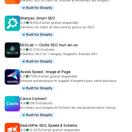
Boostez SEO & trafic IA, vitesse & minimisez les images !
Built for Shopify
Sherpas: Smart SEO
étoile(s) sur 5
4,9
(849)
•
Forfait gratuit disponible
849 avis au total
Générez du trafic et des ventes grâce au SEO.
Built for Shopify
SEOLab — Outils SEO tout‑en‑un
étoile(s) sur 5
5,0
(2 312)
•
Gratuite
2312 avis au total
Boosteur SEO IA + Images, Rapports, Balises Alt+
Built for Shopify
Avada Speed : Image et Page
étoile(s) sur 5
5,0
(739)
•
Forfait gratuit disponible
739 avis au total
Vitesse automatique et support d'experts pour votre boutique.
Built for Shopify
Canva Connect
étoile(s) sur 5
4,8
(387)
•
Gratuite
387 avis au total
Accédez aux images et fichiers de vos produits dans Canva
Built for Shopify
SearchPie: SEO, Speed & Schema
étoile(s) sur 5
4,9
(2 337)
•
Forfait gratuit disponible
2337 avis au total