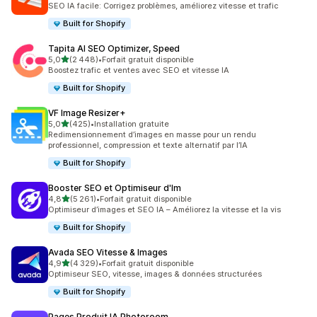
SEO IA facile: Corrigez problèmes, améliorez vitesse et trafic
Built for Shopify
Tapita AI SEO Optimizer, Speed
étoile(s) sur 5
5,0
(2 448)
•
Forfait gratuit disponible
2448 avis au total
Boostez trafic et ventes avec SEO et vitesse IA
Built for Shopify
VF Image Resizer+
étoile(s) sur 5
5,0
(425)
•
Installation gratuite
425 avis au total
Redimensionnement d’images en masse pour un rendu
professionnel, compression et texte alternatif par l’IA
Built for Shopify
Booster SEO et Optimiseur d'Im
étoile(s) sur 5
4,8
(5 261)
•
Forfait gratuit disponible
5261 avis au total
Optimiseur d’images et SEO IA – Améliorez la vitesse et la vis
Built for Shopify
Avada SEO Vitesse & Images
étoile(s) sur 5
4,9
(4 329)
•
Forfait gratuit disponible
4329 avis au total
Optimiseur SEO, vitesse, images & données structurées
Built for Shopify
Pages Produit IA Photoroom