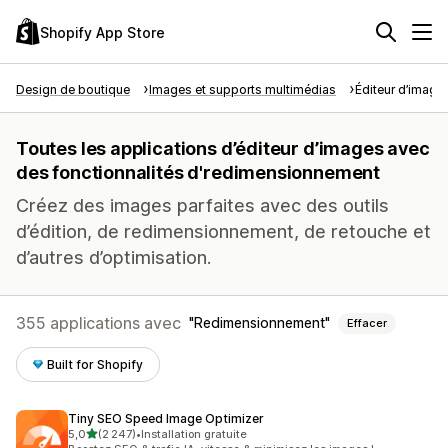
Shopify App Store
Design de boutique
Images et supports multimédias
Éditeur d’image
Toutes les applications d’éditeur d’images avec
des fonctionnalités d'redimensionnement
Créez des images parfaites avec des outils
d’édition, de redimensionnement, de retouche et
d’autres d’optimisation.
355 applications avec
Redimensionnement
Effacer
Built for Shopify
Tiny SEO Speed Image Optimizer
étoile(s) sur 5
5,0
(2 247)
•
Installation gratuite
2247 avis au total