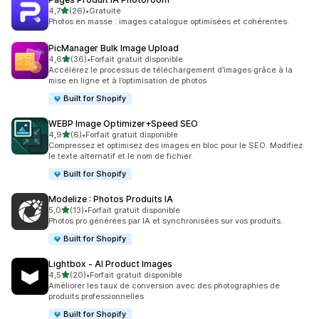
étoile(s) sur 5
4,7
(26)
•
Gratuite
26 avis au total
Photos en masse : images catalogue optimisées et cohérentes.
PicManager Bulk Image Upload
étoile(s) sur 5
4,6
(36)
•
Forfait gratuit disponible
36 avis au total
Accélérez le processus de téléchargement d’images grâce à la
mise en ligne et à l’optimisation de photos
Built for Shopify
WEBP Image Optimizer+Speed SEO
étoile(s) sur 5
4,9
(6)
•
Forfait gratuit disponible
6 avis au total
Compressez et optimisez des images en bloc pour le SEO. Modifiez
le texte alternatif et le nom de fichier.
Built for Shopify
Modelize : Photos Produits IA
étoile(s) sur 5
5,0
(13)
•
Forfait gratuit disponible
13 avis au total
Photos pro générées par IA et synchronisées sur vos produits.
Built for Shopify
Lightbox ‑ AI Product Images
étoile(s) sur 5
4,5
(20)
•
Forfait gratuit disponible
20 avis au total
Améliorer les taux de conversion avec des photographies de
produits professionnelles
Built for Shopify