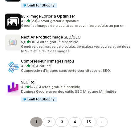
Built for Shopify
Bulk Image Editor & Optimizer
étoile(s) sur 5
4,8
(23)
•
Forfait gratuit disponible
23 avis au total
Gérer les images de produits sans ouvrir les produits un par un
Next AI: Product Image SEO/GEO
étoile(s) sur 5
5,0
(10)
•
Forfait gratuit disponible
10 avis au total
Générez des images de produits, consultez vos scores et corrigez
le SEO et le GEO des images
Compresseur d'Images Nabu
étoile(s) sur 5
4,8
(8)
•
Gratuite
8 avis au total
Compression d'images sans perte pour vitesse et SEO.
SEO Roi
étoile(s) sur 5
4,7
(477)
•
Forfait gratuit disponible
477 avis au total
Dominez Google avec des outils SEO IA et une IA illimitée
Built for Shopify
1
2
3
4
15