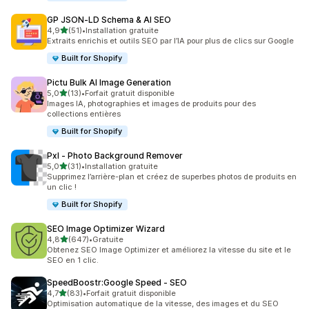
GP JSON‑LD Schema & AI SEO
étoile(s) sur 5
4,9
(51)
•
Installation gratuite
51 avis au total
Extraits enrichis et outils SEO par l’IA pour plus de clics sur Google
Built for Shopify
Pictu Bulk AI Image Generation
étoile(s) sur 5
5,0
(13)
•
Forfait gratuit disponible
13 avis au total
Images IA, photographies et images de produits pour des
collections entières
Built for Shopify
Pxl ‑ Photo Background Remover
étoile(s) sur 5
5,0
(31)
•
Installation gratuite
31 avis au total
Supprimez l’arrière-plan et créez de superbes photos de produits en
un clic !
Built for Shopify
SEO Image Optimizer Wizard
étoile(s) sur 5
4,8
(647)
•
Gratuite
647 avis au total
Obtenez SEO Image Optimizer et améliorez la vitesse du site et le
SEO en 1 clic.
SpeedBoostr:Google Speed ‑ SEO
étoile(s) sur 5
4,7
(83)
•
Forfait gratuit disponible
83 avis au total
Optimisation automatique de la vitesse, des images et du SEO