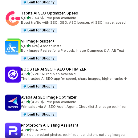
Built for Shopify
Tapita AI SEO Optimizer, Speed
na 5 gwiazdek
5,0
(2 446)
•
Free plan available
Łączna liczba recenzji: 2446
Boost traffic with SEO, GEO, AEO booster, AI SEO image, speed
Built for Shopify
VF Image Resizer+
na 5 gwiazdek
5,0
(425)
•
Free to install
Łączna liczba recenzji: 425
Bulk Image Resize for a Pro Look, Image Compress & AI Alt Text
Built for Shopify
BOOSTER AI SEO + AEO OPTIMIZER
na 5 gwiazdek
4,8
(5 263)
•
Free plan available
Łączna liczba recenzji: 5263
The trusted AI SEO app for speed, sharp images, higher ranks ↑
Built for Shopify
Avada AI SEO Image Optimizer
na 5 gwiazdek
4,9
(4 329)
•
Free plan available
Łączna liczba recenzji: 4329
Win sales via AI SEO Audit Agent, Checklist & onpage optimizer
Built for Shopify
Photoroom AI Listing Assistant
na 5 gwiazdek
4,7
(26)
•
Free
Łączna liczba recenzji: 26
Bulk edit product photos: optimized, consistent catalog images