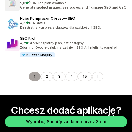
na 5 gwiazdek
5,0
(10)
•
Free plan available
Łączna liczba recenzji: 10
Generate product images, see scores, and fix image SEO and GEO
Nabu Kompresor Obrazów SEO
na 5 gwiazdek
4,8
(8)
•
Gratis
Łączna liczba recenzji: 8
Bezstratna kompresja obrazów dla szybkości i SEO.
SEO Król
na 5 gwiazdek
4,7
(477)
•
Bezpłatny plan jest dostępny
Łączna liczba recenzji: 477
Zdominuj Google dzięki narzędziom SEO AI i nielimitowanej AI
Built for Shopify
1
2
3
4
15
Chcesz dodać aplikację?
Wypróbuj Shopify za darmo przez 3 dni