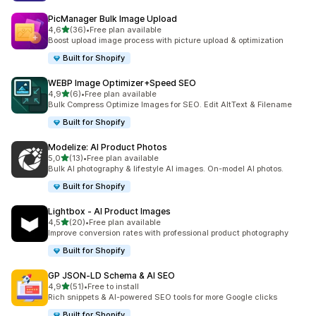
PicManager Bulk Image Upload
na 5 gwiazdek
4,6
(36)
•
Free plan available
Łączna liczba recenzji: 36
Boost upload image process with picture upload & optimization
Built for Shopify
WEBP Image Optimizer+Speed SEO
na 5 gwiazdek
4,9
(6)
•
Free plan available
Łączna liczba recenzji: 6
Bulk Compress Optimize Images for SEO. Edit AltText & Filename
Built for Shopify
Modelize: AI Product Photos
na 5 gwiazdek
5,0
(13)
•
Free plan available
Łączna liczba recenzji: 13
Bulk AI photography & lifestyle AI images. On-model AI photos.
Built for Shopify
Lightbox ‑ AI Product Images
na 5 gwiazdek
4,5
(20)
•
Free plan available
Łączna liczba recenzji: 20
Improve conversion rates with professional product photography
Built for Shopify
GP JSON‑LD Schema & AI SEO
na 5 gwiazdek
4,9
(51)
•
Free to install
Łączna liczba recenzji: 51
Rich snippets & AI-powered SEO tools for more Google clicks
Built for Shopify