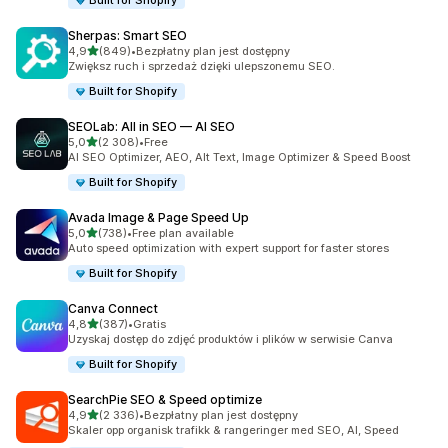
Built for Shopify
Sherpas: Smart SEO
na 5 gwiazdek
4,9
(849)
•
Bezpłatny plan jest dostępny
Łączna liczba recenzji: 849
Zwiększ ruch i sprzedaż dzięki ulepszonemu SEO.
Built for Shopify
SEOLab: All in SEO — AI SEO
na 5 gwiazdek
5,0
(2 308)
•
Free
Łączna liczba recenzji: 2308
AI SEO Optimizer, AEO, Alt Text, Image Optimizer & Speed Boost
Built for Shopify
Avada Image & Page Speed Up
na 5 gwiazdek
5,0
(738)
•
Free plan available
Łączna liczba recenzji: 738
Auto speed optimization with expert support for faster stores
Built for Shopify
Canva Connect
na 5 gwiazdek
4,8
(387)
•
Gratis
Łączna liczba recenzji: 387
Uzyskaj dostęp do zdjęć produktów i plików w serwisie Canva
Built for Shopify
SearchPie SEO & Speed optimize
na 5 gwiazdek
4,9
(2 336)
•
Bezpłatny plan jest dostępny
Łączna liczba recenzji: 2336
Skaler opp organisk trafikk & rangeringer med SEO, AI, Speed