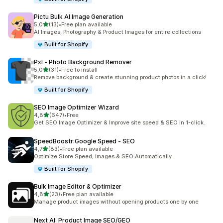
Pictu Bulk AI Image Generation
na 5 gwiazdek
5,0
(13)
•
Free plan available
Łączna liczba recenzji: 13
AI Images, Photography & Product Images for entire collections
Built for Shopify
Pxl ‑ Photo Background Remover
na 5 gwiazdek
5,0
(31)
•
Free to install
Łączna liczba recenzji: 31
Remove background & create stunning product photos in a click!
Built for Shopify
SEO Image Optimizer Wizard
na 5 gwiazdek
4,8
(647)
•
Free
Łączna liczba recenzji: 647
Get SEO Image Optimizer & Improve site speed & SEO in 1-click.
SpeedBoostr:Google Speed ‑ SEO
na 5 gwiazdek
4,7
(83)
•
Free plan available
Łączna liczba recenzji: 83
Optimize Store Speed, Images & SEO Automatically
Built for Shopify
Bulk Image Editor & Optimizer
na 5 gwiazdek
4,8
(23)
•
Free plan available
Łączna liczba recenzji: 23
Manage product images without opening products one by one
Next AI: Product Image SEO/GEO