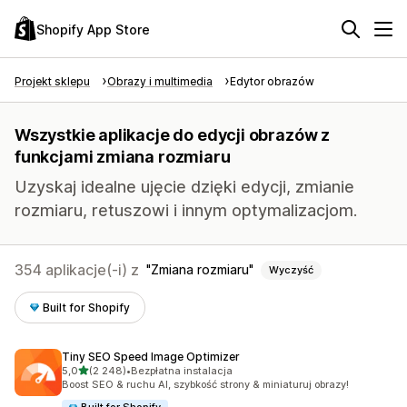
Shopify App Store
Projekt sklepu
Obrazy i multimedia
Edytor obrazów
Wszystkie aplikacje do edycji obrazów z
funkcjami zmiana rozmiaru
Uzyskaj idealne ujęcie dzięki edycji, zmianie
rozmiaru, retuszowi i innym optymalizacjom.
354 aplikacje(-i) z
Zmiana rozmiaru
Wyczyść
Built for Shopify
Tiny SEO Speed Image Optimizer
na 5 gwiazdek
5,0
(2 248)
•
Bezpłatna instalacja
Łączna liczba recenzji: 2248
Boost SEO & ruchu AI, szybkość strony & miniaturuj obrazy!