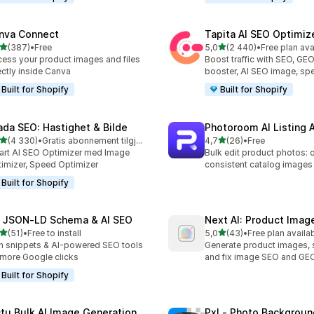
nva Connect
Tapita AI SEO Optimiz
av 5 stjerner
av 5 stjerner
(387)
•
Free
5,0
(2 440)
•
Free plan ava
alt 387 omtaler
Totalt 2440 omtaler
ess your product images and files
Boost traffic with SEO, GE
ectly inside Canva
booster, AI SEO image, sp
Built for Shopify
Built for Shopify
ada SEO: Hastighet & Bilde
Photoroom AI Listing 
av 5 stjerner
av 5 stjerner
(4 330)
•
Gratis abonnement tilgjengelig
4,7
(26)
•
Free
alt 4330 omtaler
Totalt 26 omtaler
rt AI SEO Optimizer med Image
Bulk edit product photos: 
imizer, Speed Optimizer
consistent catalog images
Built for Shopify
 JSON‑LD Schema & AI SEO
Next AI: Product Ima
av 5 stjerner
av 5 stjerner
(51)
•
Free to install
5,0
(43)
•
Free plan availa
alt 51 omtaler
Totalt 43 omtaler
h snippets & AI-powered SEO tools
Generate product images, 
 more Google clicks
and fix image SEO and GE
Built for Shopify
ctu Bulk AI Image Generation
Pxl ‑ Photo Backgroun