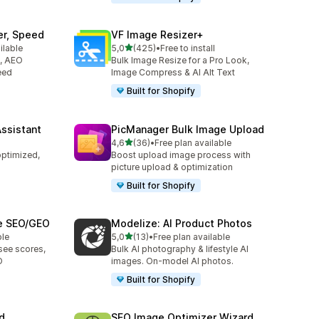
er, Speed
VF Image Resizer+
av 5 stjerner
ilable
5,0
(425)
•
Free to install
Totalt 425 omtaler
O, AEO
Bulk Image Resize for a Pro Look,
eed
Image Compress & AI Alt Text
Built for Shopify
Assistant
PicManager Bulk Image Upload
av 5 stjerner
4,6
(36)
•
Free plan available
Totalt 36 omtaler
optimized,
Boost upload image process with
picture upload & optimization
Built for Shopify
ge SEO/GEO
Modelize: AI Product Photos
av 5 stjerner
ble
5,0
(13)
•
Free plan available
Totalt 13 omtaler
see scores,
Bulk AI photography & lifestyle AI
O
images. On-model AI photos.
Built for Shopify
d
SEO Image Optimizer Wizard