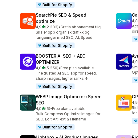
Built for Shopify
SearchPie SEO & Speed
Ca
optimize
4,8
Tot
Acc
av 5 stjerner
4,9
(2 333)
•
Gratis abonnement tilgjengelig
Totalt 2333 omtaler
dir
Skaler opp organisk trafikk og
rangeringer med SEO, AI, Speed
Built for Shopify
BOOSTER AI SEO + AEO
Av
OPTIMIZER
4,9
Tot
Sma
av 5 stjerner
4,8
(5 250)
•
Free plan available
Totalt 5250 omtaler
Opt
The trusted AI SEO app for speed,
sharp images, higher ranks ↑
Built for Shopify
WEBP Image Optimizer+Speed
GP
SEO
4,9
Tot
Ric
av 5 stjerner
4,9
(6)
•
Free plan available
Totalt 6 omtaler
for
Bulk Compress Optimize Images for
SEO. Edit AltText & Filename
Built for Shopify
Lightbox ‑ AI Product Images
Pi