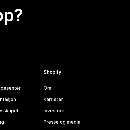
app?
Shopify
lpesenter
Om
ntasjon
Karrierer
lesskapet
Investorer
gg
Presse og media