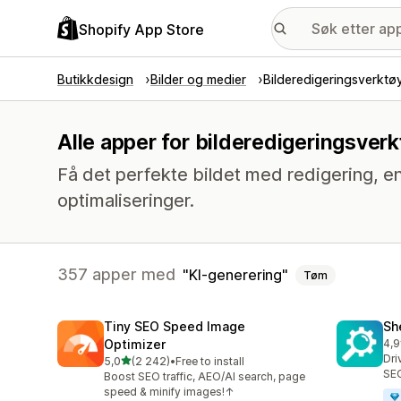
Shopify App Store
Butikkdesign
Bilder og medier
Bilderedigeringsverktø
Alle apper for bilderedigeringsver
Få det perfekte bildet med redigering, en
optimaliseringer.
357 apper med
KI-generering
Tøm
Tiny SEO Speed Image
Sh
Optimizer
4,9
Tot
Dri
av 5 stjerner
5,0
(2 242)
•
Free to install
Totalt 2242 omtaler
SEO
Boost SEO traffic, AEO/AI search, page
speed & minify images!↑