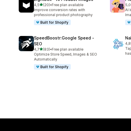
av 5 stjerner
4,5
(20)
•
Free plan available
5,0
Totalt 20 omtaler
Tot
Improve conversion rates with
AI 
professional product photography
Ima
Built for Shopify
SpeedBoostr:Google Speed ‑
Na
SEO
4,8
Tot
Tap
av 5 stjerner
4,7
(83)
•
Free plan available
Totalt 83 omtaler
has
Optimize Store Speed, Images & SEO
Automatically
Built for Shopify