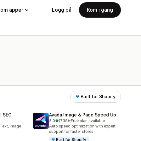
nom apper
Logg på
Kom i gang
Built for Shopify
AI SEO
Avada Image & Page Speed Up
av 5 stjerner
5,0
(738)
•
Free plan available
Totalt 738 omtaler
 Text, Image
Auto speed optimization with expert
support for faster stores
Built for Shopify