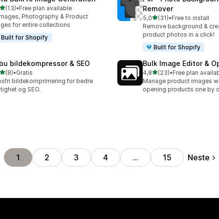
av 5 stjerner
(13)
•
Free plan available
Remover
alt 13 omtaler
Images, Photography & Product
av 5 stjerner
5,0
(31)
•
Free to install
Totalt 31 omtaler
ges for entire collections
Remove background & crea
product photos in a click!
Built for Shopify
Built for Shopify
bu bildekompressor & SEO
Bulk Image Editor & O
av 5 stjerner
av 5 stjerner
(8)
•
Gratis
4,8
(23)
•
Free plan availa
alt 8 omtaler
Totalt 23 omtaler
sfri bildekomprimering for bedre
Manage product images wi
tighet og SEO.
opening products one by 
Neste
1
2
3
4
…
15