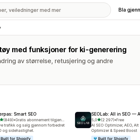
Bla gjen
y
ktøy med funksjoner for ki-generering
dring av størrelse, retusjering og andre
erpas: Smart SEO
SEOLab: All in SEO — 
av 5 stjerner
av 5 stjerner
(849)
•
Gratis abonnement tilgjengelig
5,0
(2 297)
•
Free
alt 849 omtaler
Totalt 2297 omtaler
ve trafikk og salg gjennom forbedret
AI SEO Optimizer, AEO, Alt
 og sidehastighet.
Optimizer & Speed Boost
Built for Shopify
Built for Shopify