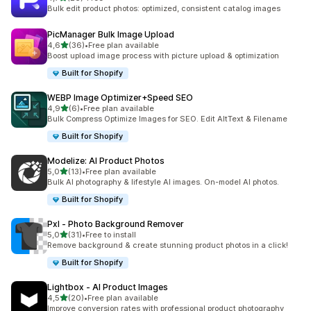
Łączna liczba recenzji: 26
Bulk edit product photos: optimized, consistent catalog images
PicManager Bulk Image Upload
na 5 gwiazdek
4,6
(36)
•
Free plan available
Łączna liczba recenzji: 36
Boost upload image process with picture upload & optimization
Built for Shopify
WEBP Image Optimizer+Speed SEO
na 5 gwiazdek
4,9
(6)
•
Free plan available
Łączna liczba recenzji: 6
Bulk Compress Optimize Images for SEO. Edit AltText & Filename
Built for Shopify
Modelize: AI Product Photos
na 5 gwiazdek
5,0
(13)
•
Free plan available
Łączna liczba recenzji: 13
Bulk AI photography & lifestyle AI images. On-model AI photos.
Built for Shopify
Pxl ‑ Photo Background Remover
na 5 gwiazdek
5,0
(31)
•
Free to install
Łączna liczba recenzji: 31
Remove background & create stunning product photos in a click!
Built for Shopify
Lightbox ‑ AI Product Images
na 5 gwiazdek
4,5
(20)
•
Free plan available
Łączna liczba recenzji: 20
Improve conversion rates with professional product photography