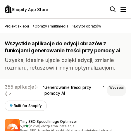
Shopify App Store
Projekt sklepu
Obrazy i multimedia
Edytor obrazów
Wszystkie aplikacje do edycji obrazów z
funkcjami generowanie treści przy pomocy ai
Uzyskaj idealne ujęcie dzięki edycji, zmianie
rozmiaru, retuszowi i innym optymalizacjom.
355 aplikacje(-
Generowanie treści przy
Wyczyść
i) z
pomocy AI
Built for Shopify
Tiny SEO Speed Image Optimizer
na 5 gwiazdek
5,0
(2 250)
•
Bezpłatna instalacja
Łączna liczba recenzji: 2250
Boost SEO & ruchu AI, szybkość strony & miniaturuj obrazy!