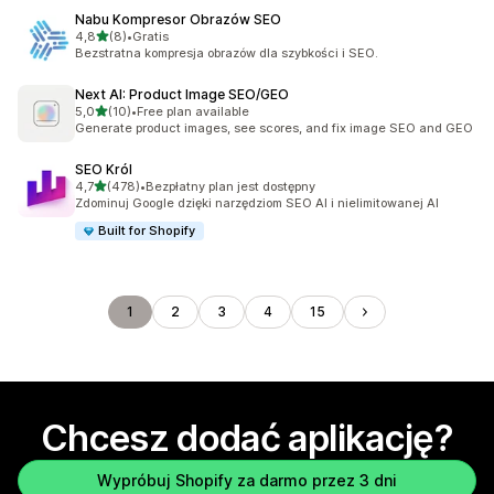
Nabu Kompresor Obrazów SEO
na 5 gwiazdek
4,8
(8)
•
Gratis
Łączna liczba recenzji: 8
Bezstratna kompresja obrazów dla szybkości i SEO.
Next AI: Product Image SEO/GEO
na 5 gwiazdek
5,0
(10)
•
Free plan available
Łączna liczba recenzji: 10
Generate product images, see scores, and fix image SEO and GEO
SEO Król
na 5 gwiazdek
4,7
(478)
•
Bezpłatny plan jest dostępny
Łączna liczba recenzji: 478
Zdominuj Google dzięki narzędziom SEO AI i nielimitowanej AI
Built for Shopify
1
2
3
4
15
Chcesz dodać aplikację?
Wypróbuj Shopify za darmo przez 3 dni