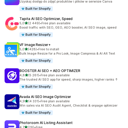
Uzyskaj dostęp do zdjęć produktów i plików w serwisie Canva
Built for Shopify
Tapita AI SEO Optimizer, Speed
na 5 gwiazdek
5,0
(2 449)
•
Free plan available
Łączna liczba recenzji: 2449
Boost traffic with SEO, GEO, AEO booster, AI SEO image, speed
Built for Shopify
VF Image Resizer+
na 5 gwiazdek
5,0
(428)
•
Free to install
Łączna liczba recenzji: 428
Bulk Image Resize for a Pro Look, Image Compress & AI Alt Text
Built for Shopify
BOOSTER AI SEO + AEO OPTIMIZER
na 5 gwiazdek
4,8
(5 261)
•
Free plan available
Łączna liczba recenzji: 5261
The trusted AI SEO app for speed, sharp images, higher ranks ↑
Built for Shopify
Avada AI SEO Image Optimizer
na 5 gwiazdek
4,9
(4 331)
•
Free plan available
Łączna liczba recenzji: 4331
Win sales via AI SEO Audit Agent, Checklist & onpage optimizer
Built for Shopify
Photoroom AI Listing Assistant
na 5 gwiazdek
4,7
(26)
•
Free