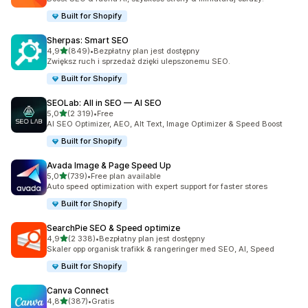
Built for Shopify
Sherpas: Smart SEO
na 5 gwiazdek
4,9
(849)
•
Bezpłatny plan jest dostępny
Łączna liczba recenzji: 849
Zwiększ ruch i sprzedaż dzięki ulepszonemu SEO.
Built for Shopify
SEOLab: All in SEO — AI SEO
na 5 gwiazdek
5,0
(2 319)
•
Free
Łączna liczba recenzji: 2319
AI SEO Optimizer, AEO, Alt Text, Image Optimizer & Speed Boost
Built for Shopify
Avada Image & Page Speed Up
na 5 gwiazdek
5,0
(739)
•
Free plan available
Łączna liczba recenzji: 739
Auto speed optimization with expert support for faster stores
Built for Shopify
SearchPie SEO & Speed optimize
na 5 gwiazdek
4,9
(2 338)
•
Bezpłatny plan jest dostępny
Łączna liczba recenzji: 2338
Skaler opp organisk trafikk & rangeringer med SEO, AI, Speed
Built for Shopify
Canva Connect
na 5 gwiazdek
4,8
(387)
•
Gratis
Łączna liczba recenzji: 387