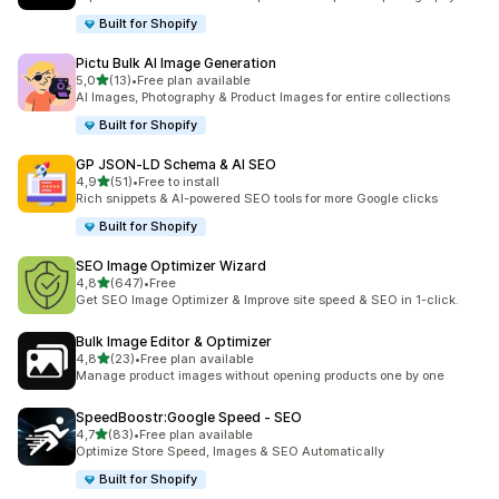
Built for Shopify
Pictu Bulk AI Image Generation
na 5 gwiazdek
5,0
(13)
•
Free plan available
Łączna liczba recenzji: 13
AI Images, Photography & Product Images for entire collections
Built for Shopify
GP JSON‑LD Schema & AI SEO
na 5 gwiazdek
4,9
(51)
•
Free to install
Łączna liczba recenzji: 51
Rich snippets & AI-powered SEO tools for more Google clicks
Built for Shopify
SEO Image Optimizer Wizard
na 5 gwiazdek
4,8
(647)
•
Free
Łączna liczba recenzji: 647
Get SEO Image Optimizer & Improve site speed & SEO in 1-click.
Bulk Image Editor & Optimizer
na 5 gwiazdek
4,8
(23)
•
Free plan available
Łączna liczba recenzji: 23
Manage product images without opening products one by one
SpeedBoostr:Google Speed ‑ SEO
na 5 gwiazdek
4,7
(83)
•
Free plan available
Łączna liczba recenzji: 83
Optimize Store Speed, Images & SEO Automatically
Built for Shopify