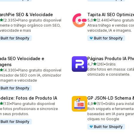
archPie SEO & Velocidade
Tapita AI SEO Optimiz
de 5 estrelas
de 5 estrelas
(2.335)
•
Plano gratuito disponível
5,0
(2.446)
•
Plano gratuit
5 avaliações ao todo
2446 avaliações ao todo
ente o tráfego orgânico com SEO,
Atraia tráfego e vendas c
 velocidade e mais
velocidade, IA e imagens.
Built for Shopify
Built for Shopify
ada SEO Velocidade e
Páginas Produto IA P
de 5 estrelas
agens
4,7
(26)
•
Grátis
26 avaliações ao todo
Edite fotos em massa: cat
de 5 estrelas
(4.330)
•
Plano gratuito disponível
0 avaliações ao todo
otimizado e consistente.
mizador de SEO com IA, otimizador
imagem e velocidade
Built for Shopify
delize: Fotos de Produto IA
GP JSON‑LD Schema &
de 5 estrelas
de 5 estrelas
(13)
•
Plano gratuito disponível
4,9
(51)
•
Grátis para insta
avaliações ao todo
51 avaliações ao todo
e fotos profissionais e sincronize
Rich snippets e ferrament
 seus produtos.
baseadas em IA para gerar
cliques no Google
Built for Shopify
Built for Shopify