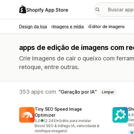
Shopify App Store
Design da loja
Imagens e mídia
Editor de imagens
apps de edição de imagens com rec
Crie imagens de cair o queixo com ferr
retoque, entre outras.
353 apps com
Geração por IA
Limpar
Tiny SEO Speed Image
Sh
Optimizer
4,9
849
Ger
de 5 estrelas
5,0
(2.245)
•
Grátis para instalar
2245 avaliações ao todo
SEO
Boost SEO & tráfego IA, velocidade &
minifique imagens!