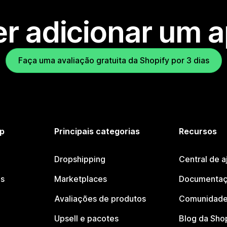
r adicionar um 
Faça uma avaliação gratuita da Shopify por 3 dias
p
Principais categorias
Recursos
Dropshipping
Central de a
os
Marketplaces
Documentaç
Avaliações de produtos
Comunidade
Upsell e pacotes
Blog da Sho