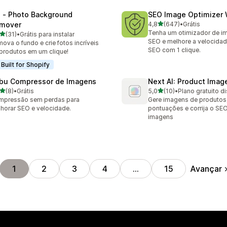
l ‑ Photo Background
SEO Image Optimizer 
de 5 estrelas
mover
4,8
(647)
•
Grátis
647 avaliações ao todo
Tenha um otimizador de i
de 5 estrelas
(31)
•
Grátis para instalar
avaliações ao todo
SEO e melhore a velocidade
ova o fundo e crie fotos incríveis
SEO com 1 clique.
produtos em um clique!
Built for Shopify
bu Compressor de Imagens
Next AI: Product Ima
de 5 estrelas
de 5 estrelas
(8)
•
Grátis
5,0
(10)
•
Plano gratuito d
valiações ao todo
10 avaliações ao todo
mpressão sem perdas para
Gere imagens de produtos,
horar SEO e velocidade.
pontuações e corrija o SE
imagens
Avançar
1
2
3
4
…
15