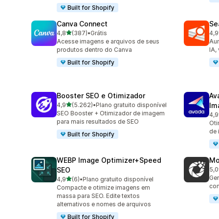
Built for Shopify
Canva Connect
Se
de 5 estrelas
4,8
(387)
•
Grátis
4,9
387 avaliações ao todo
233
Acesse imagens e arquivos de seus
Aum
produtos dentro do Canva
IA,
Built for Shopify
Booster SEO e Otimizador
Av
de 5 estrelas
4,9
(5.262)
•
Plano gratuito disponível
Im
5262 avaliações ao todo
SEO Booster + Otimizador de imagem
4,9
433
para mais resultados de SEO
Oti
de 
Built for Shopify
WEBP Image Optimizer+Speed
Mo
SEO
5,0
13 
Ger
de 5 estrelas
4,9
(6)
•
Plano gratuito disponível
6 avaliações ao todo
com
Compacte e otimize imagens em
massa para SEO. Edite textos
alternativos e nomes de arquivos
Built for Shopify