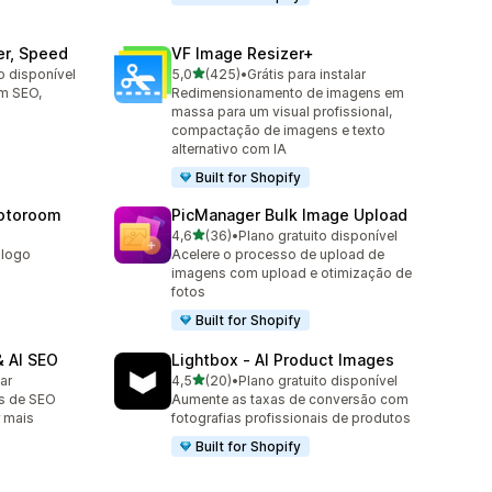
er, Speed
VF Image Resizer+
de 5 estrelas
o disponível
5,0
(425)
•
Grátis para instalar
425 avaliações ao todo
om SEO,
Redimensionamento de imagens em
massa para um visual profissional,
compactação de imagens e texto
alternativo com IA
Built for Shopify
hotoroom
PicManager Bulk Image Upload
de 5 estrelas
4,6
(36)
•
Plano gratuito disponível
36 avaliações ao todo
álogo
Acelere o processo de upload de
imagens com upload e otimização de
fotos
Built for Shopify
 AI SEO
Lightbox ‑ AI Product Images
de 5 estrelas
lar
4,5
(20)
•
Plano gratuito disponível
20 avaliações ao todo
as de SEO
Aumente as taxas de conversão com
 mais
fotografias profissionais de produtos
Built for Shopify