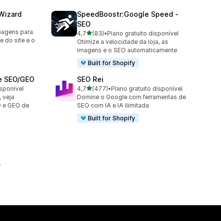
Wizard
SpeedBoostr:Google Speed ‑
SEO
magens para
de 5 estrelas
4,7
(83)
•
Plano gratuito disponível
83 avaliações ao todo
 do site e o
Otimize a velocidade da loja, as
imagens e o SEO automaticamente
Built for Shopify
ge SEO/GEO
SEO Rei
de 5 estrelas
isponível
4,7
(477)
•
Plano gratuito disponível
477 avaliações ao todo
 veja
Domine o Google com ferramentas de
O e GEO de
SEO com IA e IA ilimitada
Built for Shopify