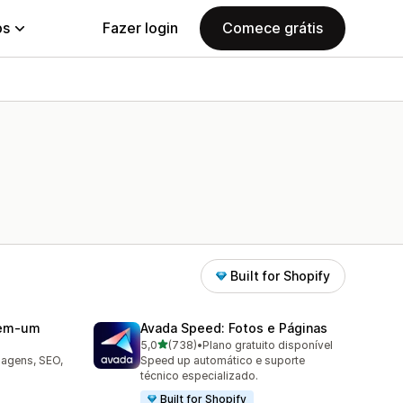
ps
Fazer login
Comece grátis
Built for Shopify
‑em‑um
Avada Speed: Fotos e Páginas
de 5 estrelas
5,0
(738)
•
Plano gratuito disponível
738 avaliações ao todo
magens, SEO,
Speed up automático e suporte
técnico especializado.
Built for Shopify