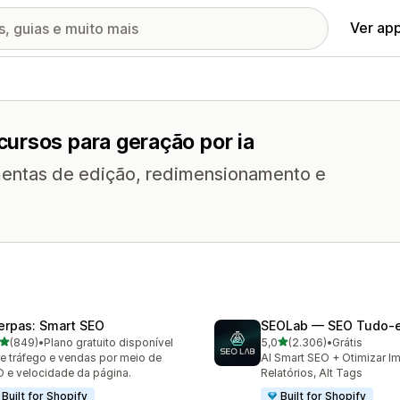
Ver ap
ursos para geração por ia
amentas de edição, redimensionamento e
erpas: Smart SEO
SEOLab — SEO Tudo
de 5 estrelas
de 5 estrelas
(849)
•
Plano gratuito disponível
5,0
(2.306)
•
Grátis
 avaliações ao todo
2306 avaliações ao todo
e tráfego e vendas por meio de
AI Smart SEO + Otimizar I
 e velocidade da página.
Relatórios, Alt Tags
Built for Shopify
Built for Shopify