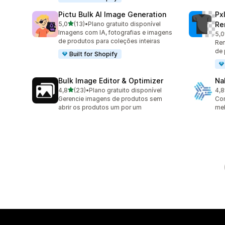
Pictu Bulk AI Image Generation
Px
de 5 estrelas
5,0
(13)
•
Plano gratuito disponível
Re
13 avaliações ao todo
Imagens com IA, fotografias e imagens
5,0
31 
de produtos para coleções inteiras
Rem
de 
Built for Shopify
Bulk Image Editor & Optimizer
Na
de 5 estrelas
4,8
(23)
•
Plano gratuito disponível
4,8
23 avaliações ao todo
8 a
Gerencie imagens de produtos sem
Co
abrir os produtos um por um
mel