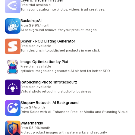
Clyero: Visuals That Sell
Free trial available
Turn your catalog into photos, videos & ad creatives.
BackdropAI
From $9.99/month
AI background removal for your product images
Scaylr ‑ POD Listing Generator
Free plan available
Turn designs into published products in one click
Image Optimization by Pixi
Free plan available
optimize images and generate AI alt text for better SEO.
Retouching Photo :Infotecsourz
Free plan available
Virtual photo retouching studio for business
Shopaw Retouch: AI Background
From $4/month
Drive Sales with AI-Enhanced Product Media and Stunning Visual
Watermarkly
From $3.99/month
Protect product images with watermarks and security