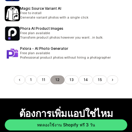
Magic Source Variant AI
Free to install
Generate variant photos with a single click
Phora AI Product Images
Free plan available
Transform product photos however you want...in bulk.
Pxlora ‑ AI Photo Generator
Free plan available
Professional product photos without hiring a photographer
1
11
12
13
14
15
ต้องการเพิ่มแอปใช่ไหม
ทดลองใช้งาน Shopify ฟรี 3 วัน