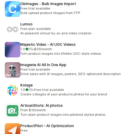
OkImages ‑ Bulk Images Import
Free trial available
Bulk upload product images from FTP!
Lumoo
Free plan available
AI-powered virtual try-on and video creation.
Majestic Video ‑ AI UGC Videos
เต็ม 5 ดาว
1.0
(1)
•
$29/month
ทั้งหมด 1 รีวิว
Turn product images into lifelike UGC-style videos.
Imagenie AI All In One App
Free trial available
Drive sales with AI images, posters, SEO-optimized description
Kolage
เต็ม 5 ดาว
1.0
(1)
•
Free trial available
ทั้งหมด 1 รีวิว
Create collages of your products photos for your brand
ArtisanShots: AI photos
From $19/month
Turn plain product images into polished styled photos
ProductPilot – AI Optimization
Free