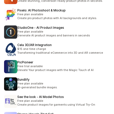
Create stunning, conversion-ready product photos in seconds.
Pixelo: AI Photoshoot & Mockup
Free plan available
Create pro product photos with AI backgrounds and styles.
StudioOne ‑ AI Product Images
Free plan available
Generate AI product images and banners in seconds
Cela 3D/AR Integration
$15 one-time charge
Transforming traditional eCommerce into 3D and AR commerce
PicPioneer
Free trial available
Elevate Your product images with the Magic Touch of AI
Bundlify
Free plan available
AI-generated bundle images.
See the look ‑ AI Model Photos
Free plan available
Create product images for garments using Virtual Try-On