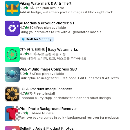
Viking Watermark & Anti Theft
별 5개 중
5.0
(6)
•
Free plan available
총 리뷰 6개
Add AI badge, watermark product images & block right click
AI Models & Product Photos: ST
별 5개 중
4.7
(30)
•
Free plan available
총 리뷰 30개
Bring your products to life with AI-generated models
Built for Shopify
간편한 워터마크 | Easy Watermarks
별 5개 중
4.7
(301)
•
무료 플랜 사용 가능
총 리뷰 301개
제품 사진에 스티커, 로고, 텍스트를 추가하세요.
WEBP: Bulk Image Compress SEO
별 5개 중
5.0
(5)
•
Free plan available
총 리뷰 5개
Bulk optimize images for SEO Speed. Edit Filenames & Alt Texts
LC: AI Product Image Enhancer
별 5개 중
4.7
(7)
•
Free to install
총 리뷰 7개
Enhance blurry supplier photos for cleaner product listings
Pix ‑ Photo Background Remover
별 5개 중
5.0
(5)
•
Free to install
총 리뷰 5개
Remove backgrounds in bulk - background remover for products
SellerPic:Ads & Product Photos