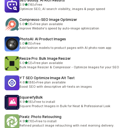
SEO Buddy: AI Rich Results
별 5개 중
3.9
(16)
•
Free
총 리뷰 16개
Optimize SEO, AI search visibility, images & page speed
Compresso‑SEO Image Optimizer
별 5개 중
5.0
(3)
•
Free plan available
총 리뷰 3개
Improve Website's speed by auto-image optimization
PhotoAI: AI Product Images
별 5개 중
5.0
(5)
•
Free
총 리뷰 5개
Add fashion models to product pages with AI photo room app
Resize Pro: Bulk Image Resizer
별 5개 중
5.0
(2)
•
Free plan available
총 리뷰 2개
Bulk Image Resizer & Compressor - Optimize Images for your SEO
YT SEO Optimize Image Alt Text
별 5개 중
4.6
(88)
•
Free plan available
총 리뷰 88개
Boost SEO with descriptive alt-texts on images
SquareifyBulk
별 5개 중
4.9
(6)
•
Free to install
총 리뷰 6개
Square Product Images in Bulk for Neat & Professional Look
Pixelz: Photo Retouching
별 5개 중
4.9
(10)
•
Free to install
총 리뷰 10개
Refined product image retouching with next morning delivery.