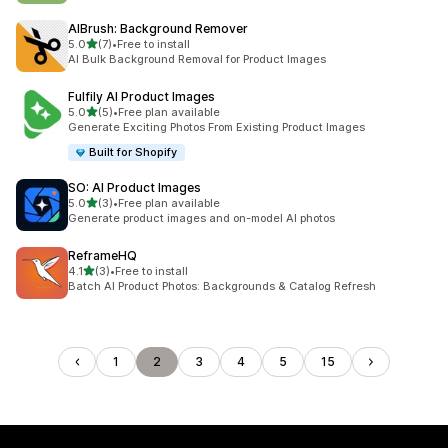
AIBrush: Background Remover
별 5개 중
5.0
(7)
•
Free to install
총 리뷰 7개
AI Bulk Background Removal for Product Images
Fulfily AI Product Images
별 5개 중
5.0
(5)
•
Free plan available
총 리뷰 5개
Generate Exciting Photos From Existing Product Images
Built for Shopify
SO: AI Product Images
별 5개 중
5.0
(3)
•
Free plan available
총 리뷰 3개
Generate product images and on-model AI photos
ReframeHQ
별 5개 중
4.1
(3)
•
Free to install
총 리뷰 3개
Batch AI Product Photos: Backgrounds & Catalog Refresh
1
2
3
4
5
15