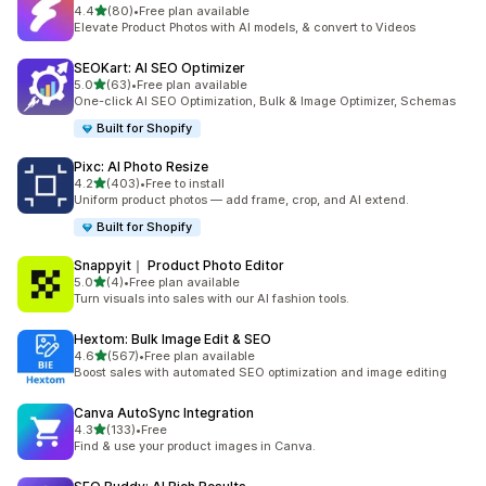
별 5개 중
4.4
(80)
•
Free plan available
총 리뷰 80개
Elevate Product Photos with AI models, & convert to Videos
SEOKart: AI SEO Optimizer
별 5개 중
5.0
(63)
•
Free plan available
총 리뷰 63개
One-click AI SEO Optimization, Bulk & Image Optimizer, Schemas
Built for Shopify
Pixc: AI Photo Resize
별 5개 중
4.2
(403)
•
Free to install
총 리뷰 403개
Uniform product photos — add frame, crop, and AI extend.
Built for Shopify
Snappyit｜ Product Photo Editor
별 5개 중
5.0
(4)
•
Free plan available
총 리뷰 4개
Turn visuals into sales with our AI fashion tools.
Hextom: Bulk Image Edit & SEO
별 5개 중
4.6
(567)
•
Free plan available
총 리뷰 567개
Boost sales with automated SEO optimization and image editing
Canva AutoSync Integration
별 5개 중
4.3
(133)
•
Free
총 리뷰 133개
Find & use your product images in Canva.