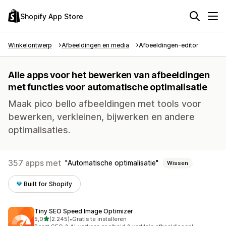
Shopify App Store
Winkelontwerp
Afbeeldingen en media
Afbeeldingen-editor
Alle apps voor het bewerken van afbeeldingen
met functies voor automatische optimalisatie
Maak pico bello afbeeldingen met tools voor
bewerken, verkleinen, bijwerken en andere
optimalisaties.
357 apps met
Automatische optimalisatie
Wissen
Built for Shopify
Tiny SEO Speed Image Optimizer
van 5 sterren
5,0
(2.245)
•
Gratis te installeren
2245 recensies in totaal