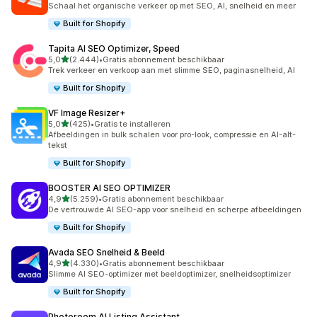
Schaal het organische verkeer op met SEO, AI, snelheid en meer
Built for Shopify
Tapita AI SEO Optimizer, Speed
van 5 sterren
5,0
(2.444)
•
Gratis abonnement beschikbaar
2444 recensies in totaal
Trek verkeer en verkoop aan met slimme SEO, paginasnelheid, AI
Built for Shopify
VF Image Resizer+
van 5 sterren
5,0
(425)
•
Gratis te installeren
425 recensies in totaal
Afbeeldingen in bulk schalen voor pro-look, compressie en AI-alt-
tekst
Built for Shopify
BOOSTER AI SEO OPTIMIZER
van 5 sterren
4,9
(5.259)
•
Gratis abonnement beschikbaar
5259 recensies in totaal
De vertrouwde AI SEO-app voor snelheid en scherpe afbeeldingen
Built for Shopify
Avada SEO Snelheid & Beeld
van 5 sterren
4,9
(4.330)
•
Gratis abonnement beschikbaar
4330 recensies in totaal
Slimme AI SEO-optimizer met beeldoptimizer, snelheidsoptimizer
Built for Shopify
Photoroom AI Listing Assistant