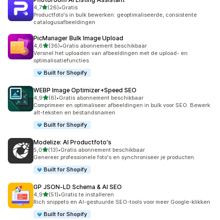
van 5 sterren
4,7
(26)
•
Gratis
26 recensies in totaal
Productfoto's in bulk bewerken: geoptimaliseerde, consistente
catalogusafbeeldingen
PicManager Bulk Image Upload
van 5 sterren
4,6
(36)
•
Gratis abonnement beschikbaar
36 recensies in totaal
Versnel het uploaden van afbeeldingen met de upload- en
optimalisatiefuncties
Built for Shopify
WEBP Image Optimizer+Speed SEO
van 5 sterren
4,9
(6)
•
Gratis abonnement beschikbaar
6 recensies in totaal
Comprimeer en optimaliseer afbeeldingen in bulk voor SEO. Bewerk
alt-teksten en bestandsnamen
Built for Shopify
Modelize: AI Productfoto's
van 5 sterren
5,0
(13)
•
Gratis abonnement beschikbaar
13 recensies in totaal
Genereer professionele foto's en synchroniseer je producten.
Built for Shopify
GP JSON‑LD Schema & AI SEO
van 5 sterren
4,9
(51)
•
Gratis te installeren
51 recensies in totaal
Rich snippets en AI-gestuurde SEO-tools voor meer Google-klikken
Built for Shopify