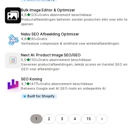
Bulk Image Editor & Optimizer
van 5 sterren
4,8
(23)
•
Gratis abonnement beschikbaar
23 recensies in totaal
Productafbeeldingen beheren zonder producten één voor één te
openen
Nabu SEO Afbeelding Optimizer
van 5 sterren
4,8
(8)
•
Gratis
8 recensies in totaal
Verliesloze compressie & snelheid voor winkelafbeeldingen
Next AI: Product Image SEO/GEO
van 5 sterren
5,0
(10)
•
Gratis abonnement beschikbaar
10 recensies in totaal
Genereer productafbeeldingen, bekijk scores en herstel SEO en
GEO voor afbeeldingen
SEO Koning
van 5 sterren
4,7
(477)
•
Gratis abonnement beschikbaar
477 recensies in totaal
Beheers Google met AI SEO-tools en onbeperkte AI
Built for Shopify
1
2
3
4
15