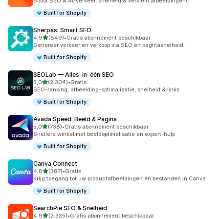
Boost SEO & AI-verkeer, snelheid & verklein afbeeldingen!
Built for Shopify
Sherpas: Smart SEO
van 5 sterren
4,9
(849)
•
Gratis abonnement beschikbaar
849 recensies in totaal
Genereer verkeer en verkoop via SEO en paginasnelheid.
Built for Shopify
SEOLab — Alles‑in‑één SEO
van 5 sterren
5,0
(2.304)
•
Gratis
2304 recensies in totaal
SEO-ranking, afbeelding-optimalisatie, snelheid & links
Built for Shopify
Avada Speed: Beeld & Pagina
van 5 sterren
5,0
(738)
•
Gratis abonnement beschikbaar
738 recensies in totaal
Snellere winkel met beeldoptimalisatie en expert-hulp
Built for Shopify
Canva Connect
van 5 sterren
4,8
(387)
•
Gratis
387 recensies in totaal
Krijg toegang tot uw productafbeeldingen en bestanden in Canva
Built for Shopify
SearchPie SEO & Snelheid
van 5 sterren
4,9
(2.335)
•
Gratis abonnement beschikbaar
2335 recensies in totaal