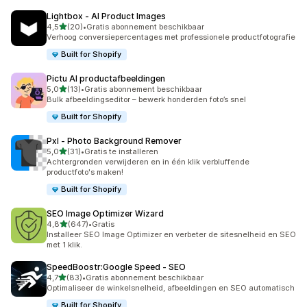
Lightbox ‑ AI Product Images
van 5 sterren
4,5
(20)
•
Gratis abonnement beschikbaar
20 recensies in totaal
Verhoog conversiepercentages met professionele productfotografie
Built for Shopify
Pictu AI productafbeeldingen
van 5 sterren
5,0
(13)
•
Gratis abonnement beschikbaar
13 recensies in totaal
Bulk afbeeldingseditor – bewerk honderden foto’s snel
Built for Shopify
Pxl ‑ Photo Background Remover
van 5 sterren
5,0
(31)
•
Gratis te installeren
31 recensies in totaal
Achtergronden verwijderen en in één klik verbluffende
productfoto's maken!
Built for Shopify
SEO Image Optimizer Wizard
van 5 sterren
4,8
(647)
•
Gratis
647 recensies in totaal
Installeer SEO Image Optimizer en verbeter de sitesnelheid en SEO
met 1 klik.
SpeedBoostr:Google Speed ‑ SEO
van 5 sterren
4,7
(83)
•
Gratis abonnement beschikbaar
83 recensies in totaal
Optimaliseer de winkelsnelheid, afbeeldingen en SEO automatisch
Built for Shopify