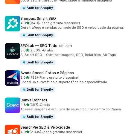
Boost SEO & tráfego IA, velocidade & minifique imagens!
Built for Shopify
Sherpas: Smart SEO
de 5 estrelas
4,9
(849)
•
Plano gratuito disponível
849 avaliações ao todo
Gere tráfego e vendas por meio de SEO e velocidade da página.
Built for Shopify
SEOLab — SEO Tudo‑em‑um
de 5 estrelas
5,0
(2.309)
•
Grátis
2309 avaliações ao todo
AI Smart SEO + Otimizar Imagens, SEO, Relatórios, Alt Tags
Built for Shopify
Avada Speed: Fotos e Páginas
de 5 estrelas
5,0
(738)
•
Plano gratuito disponível
738 avaliações ao todo
Speed up automático e suporte técnico especializado.
Built for Shopify
Canva Connect
de 5 estrelas
4,8
(387)
•
Grátis
387 avaliações ao todo
Acesse imagens e arquivos de seus produtos dentro do Canva
Built for Shopify
SearchPie SEO & Velocidade
de 5 estrelas
4,9
(2.335)
•
Plano gratuito disponível
2335 avaliações ao todo