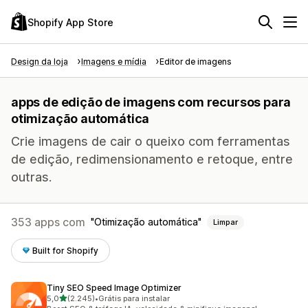
Shopify App Store
Design da loja
Imagens e mídia
Editor de imagens
apps de edição de imagens com recursos para
otimização automática
Crie imagens de cair o queixo com ferramentas
de edição, redimensionamento e retoque, entre
outras.
353 apps com
Otimização automática
Limpar
Built for Shopify
Tiny SEO Speed Image Optimizer
de 5 estrelas
5,0
(2.245)
•
Grátis para instalar
2245 avaliações ao todo