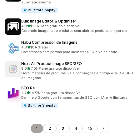
automaticamente
Built for Shopify
Bulk Image Editor & Optimizer
de 5 estrelas
4,8
(23)
•
Plano gratuito disponível
23 avaliações ao todo
Gerencie imagens de produtos sem abrir os produtos um por um
Nabu Compressor de Imagens
de 5 estrelas
4,8
(8)
•
Grátis
8 avaliações ao todo
Compressão sem perdas para melhorar SEO e velocidade.
Next AI: Product Image SEO/GEO
de 5 estrelas
5,0
(10)
•
Plano gratuito disponível
10 avaliações ao todo
Gere imagens de produtos, veja pontuações e corrija o SEO e GEO
de imagens
SEO Rei
de 5 estrelas
4,7
(477)
•
Plano gratuito disponível
477 avaliações ao todo
Domine o Google com ferramentas de SEO com IA e IA ilimitada
Built for Shopify
1
2
3
4
15