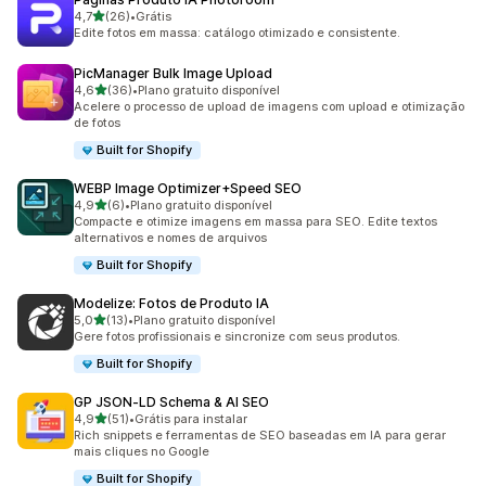
de 5 estrelas
4,7
(26)
•
Grátis
26 avaliações ao todo
Edite fotos em massa: catálogo otimizado e consistente.
PicManager Bulk Image Upload
de 5 estrelas
4,6
(36)
•
Plano gratuito disponível
36 avaliações ao todo
Acelere o processo de upload de imagens com upload e otimização
de fotos
Built for Shopify
WEBP Image Optimizer+Speed SEO
de 5 estrelas
4,9
(6)
•
Plano gratuito disponível
6 avaliações ao todo
Compacte e otimize imagens em massa para SEO. Edite textos
alternativos e nomes de arquivos
Built for Shopify
Modelize: Fotos de Produto IA
de 5 estrelas
5,0
(13)
•
Plano gratuito disponível
13 avaliações ao todo
Gere fotos profissionais e sincronize com seus produtos.
Built for Shopify
GP JSON‑LD Schema & AI SEO
de 5 estrelas
4,9
(51)
•
Grátis para instalar
51 avaliações ao todo
Rich snippets e ferramentas de SEO baseadas em IA para gerar
mais cliques no Google
Built for Shopify