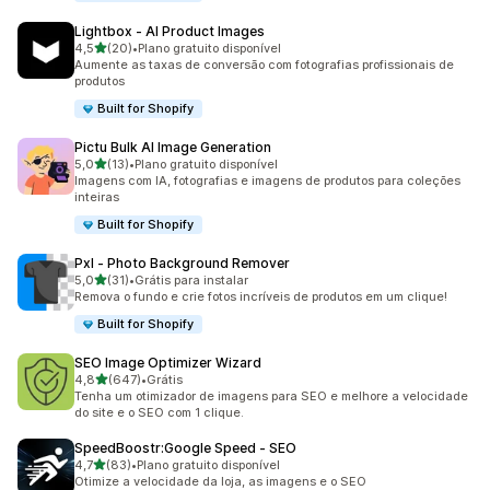
Lightbox ‑ AI Product Images
de 5 estrelas
4,5
(20)
•
Plano gratuito disponível
20 avaliações ao todo
Aumente as taxas de conversão com fotografias profissionais de
produtos
Built for Shopify
Pictu Bulk AI Image Generation
de 5 estrelas
5,0
(13)
•
Plano gratuito disponível
13 avaliações ao todo
Imagens com IA, fotografias e imagens de produtos para coleções
inteiras
Built for Shopify
Pxl ‑ Photo Background Remover
de 5 estrelas
5,0
(31)
•
Grátis para instalar
31 avaliações ao todo
Remova o fundo e crie fotos incríveis de produtos em um clique!
Built for Shopify
SEO Image Optimizer Wizard
de 5 estrelas
4,8
(647)
•
Grátis
647 avaliações ao todo
Tenha um otimizador de imagens para SEO e melhore a velocidade
do site e o SEO com 1 clique.
SpeedBoostr:Google Speed ‑ SEO
de 5 estrelas
4,7
(83)
•
Plano gratuito disponível
83 avaliações ao todo
Otimize a velocidade da loja, as imagens e o SEO