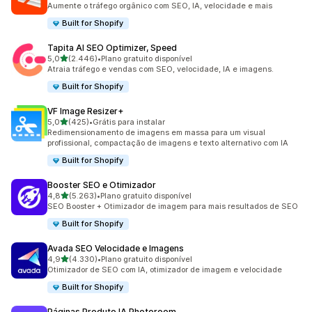
Aumente o tráfego orgânico com SEO, IA, velocidade e mais
Built for Shopify
Tapita AI SEO Optimizer, Speed
de 5 estrelas
5,0
(2.446)
•
Plano gratuito disponível
2446 avaliações ao todo
Atraia tráfego e vendas com SEO, velocidade, IA e imagens.
Built for Shopify
VF Image Resizer+
de 5 estrelas
5,0
(425)
•
Grátis para instalar
425 avaliações ao todo
Redimensionamento de imagens em massa para um visual
profissional, compactação de imagens e texto alternativo com IA
Built for Shopify
Booster SEO e Otimizador
de 5 estrelas
4,8
(5.263)
•
Plano gratuito disponível
5263 avaliações ao todo
SEO Booster + Otimizador de imagem para mais resultados de SEO
Built for Shopify
Avada SEO Velocidade e Imagens
de 5 estrelas
4,9
(4.330)
•
Plano gratuito disponível
4330 avaliações ao todo
Otimizador de SEO com IA, otimizador de imagem e velocidade
Built for Shopify
Páginas Produto IA Photoroom