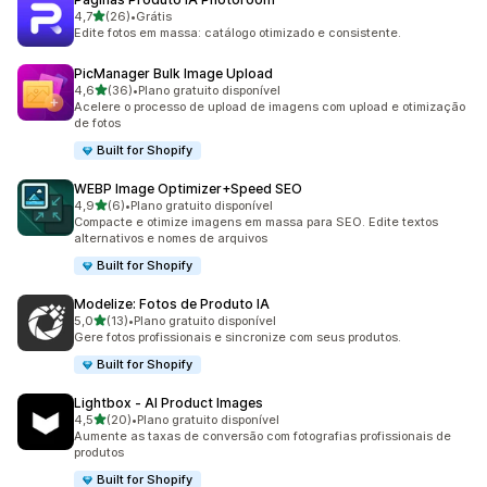
de 5 estrelas
4,7
(26)
•
Grátis
26 avaliações ao todo
Edite fotos em massa: catálogo otimizado e consistente.
PicManager Bulk Image Upload
de 5 estrelas
4,6
(36)
•
Plano gratuito disponível
36 avaliações ao todo
Acelere o processo de upload de imagens com upload e otimização
de fotos
Built for Shopify
WEBP Image Optimizer+Speed SEO
de 5 estrelas
4,9
(6)
•
Plano gratuito disponível
6 avaliações ao todo
Compacte e otimize imagens em massa para SEO. Edite textos
alternativos e nomes de arquivos
Built for Shopify
Modelize: Fotos de Produto IA
de 5 estrelas
5,0
(13)
•
Plano gratuito disponível
13 avaliações ao todo
Gere fotos profissionais e sincronize com seus produtos.
Built for Shopify
Lightbox ‑ AI Product Images
de 5 estrelas
4,5
(20)
•
Plano gratuito disponível
20 avaliações ao todo
Aumente as taxas de conversão com fotografias profissionais de
produtos
Built for Shopify