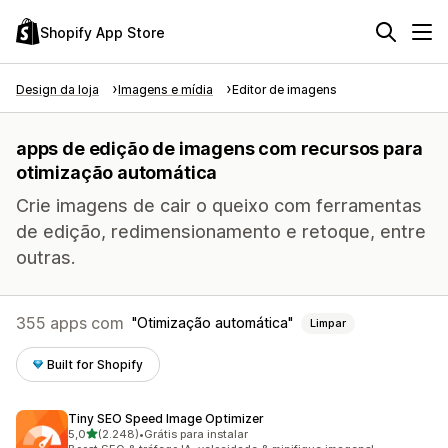
Shopify App Store
Design da loja
Imagens e mídia
Editor de imagens
apps de edição de imagens com recursos para
otimização automática
Crie imagens de cair o queixo com ferramentas
de edição, redimensionamento e retoque, entre
outras.
355 apps com
Otimização automática
Limpar
Built for Shopify
Tiny SEO Speed Image Optimizer
de 5 estrelas
5,0
(2.248)
•
Grátis para instalar
2248 avaliações ao todo