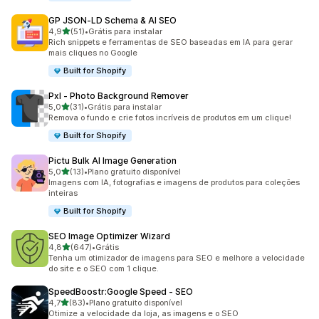
GP JSON‑LD Schema & AI SEO
de 5 estrelas
4,9
(51)
•
Grátis para instalar
51 avaliações ao todo
Rich snippets e ferramentas de SEO baseadas em IA para gerar
mais cliques no Google
Built for Shopify
Pxl ‑ Photo Background Remover
de 5 estrelas
5,0
(31)
•
Grátis para instalar
31 avaliações ao todo
Remova o fundo e crie fotos incríveis de produtos em um clique!
Built for Shopify
Pictu Bulk AI Image Generation
de 5 estrelas
5,0
(13)
•
Plano gratuito disponível
13 avaliações ao todo
Imagens com IA, fotografias e imagens de produtos para coleções
inteiras
Built for Shopify
SEO Image Optimizer Wizard
de 5 estrelas
4,8
(647)
•
Grátis
647 avaliações ao todo
Tenha um otimizador de imagens para SEO e melhore a velocidade
do site e o SEO com 1 clique.
SpeedBoostr:Google Speed ‑ SEO
de 5 estrelas
4,7
(83)
•
Plano gratuito disponível
83 avaliações ao todo
Otimize a velocidade da loja, as imagens e o SEO