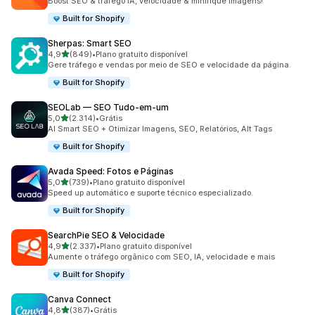
Boost SEO & tráfego IA, velocidade & minifique imagens!
Built for Shopify
Sherpas: Smart SEO
de 5 estrelas
4,9
(849)
•
Plano gratuito disponível
849 avaliações ao todo
Gere tráfego e vendas por meio de SEO e velocidade da página.
Built for Shopify
SEOLab — SEO Tudo‑em‑um
de 5 estrelas
5,0
(2.314)
•
Grátis
2314 avaliações ao todo
AI Smart SEO + Otimizar Imagens, SEO, Relatórios, Alt Tags
Built for Shopify
Avada Speed: Fotos e Páginas
de 5 estrelas
5,0
(739)
•
Plano gratuito disponível
739 avaliações ao todo
Speed up automático e suporte técnico especializado.
Built for Shopify
SearchPie SEO & Velocidade
de 5 estrelas
4,9
(2.337)
•
Plano gratuito disponível
2337 avaliações ao todo
Aumente o tráfego orgânico com SEO, IA, velocidade e mais
Built for Shopify
Canva Connect
de 5 estrelas
4,8
(387)
•
Grátis
387 avaliações ao todo