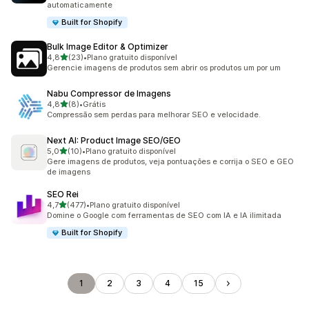
automaticamente
Built for Shopify
Bulk Image Editor & Optimizer
de 5 estrelas
4,8
(23)
•
Plano gratuito disponível
23 avaliações ao todo
Gerencie imagens de produtos sem abrir os produtos um por um
Nabu Compressor de Imagens
de 5 estrelas
4,8
(8)
•
Grátis
8 avaliações ao todo
Compressão sem perdas para melhorar SEO e velocidade.
Next AI: Product Image SEO/GEO
de 5 estrelas
5,0
(10)
•
Plano gratuito disponível
10 avaliações ao todo
Gere imagens de produtos, veja pontuações e corrija o SEO e GEO
de imagens
SEO Rei
de 5 estrelas
4,7
(477)
•
Plano gratuito disponível
477 avaliações ao todo
Domine o Google com ferramentas de SEO com IA e IA ilimitada
Built for Shopify
1
2
3
4
15