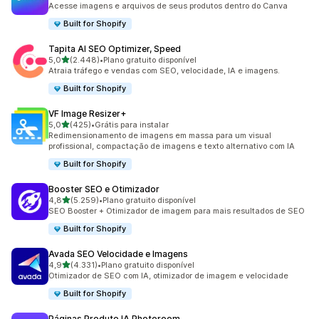
Acesse imagens e arquivos de seus produtos dentro do Canva
Built for Shopify
Tapita AI SEO Optimizer, Speed
de 5 estrelas
5,0
(2.448)
•
Plano gratuito disponível
2448 avaliações ao todo
Atraia tráfego e vendas com SEO, velocidade, IA e imagens.
Built for Shopify
VF Image Resizer+
de 5 estrelas
5,0
(425)
•
Grátis para instalar
425 avaliações ao todo
Redimensionamento de imagens em massa para um visual
profissional, compactação de imagens e texto alternativo com IA
Built for Shopify
Booster SEO e Otimizador
de 5 estrelas
4,8
(5.259)
•
Plano gratuito disponível
5259 avaliações ao todo
SEO Booster + Otimizador de imagem para mais resultados de SEO
Built for Shopify
Avada SEO Velocidade e Imagens
de 5 estrelas
4,9
(4.331)
•
Plano gratuito disponível
4331 avaliações ao todo
Otimizador de SEO com IA, otimizador de imagem e velocidade
Built for Shopify
Páginas Produto IA Photoroom