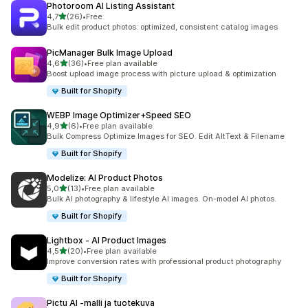
Photoroom AI Listing Assistant
/ 5 tähteä
4,7
(26)
•
Free
26 arvostelua yhteensä
Bulk edit product photos: optimized, consistent catalog images
PicManager Bulk Image Upload
/ 5 tähteä
4,6
(36)
•
Free plan available
36 arvostelua yhteensä
Boost upload image process with picture upload & optimization
Built for Shopify
WEBP Image Optimizer+Speed SEO
/ 5 tähteä
4,9
(6)
•
Free plan available
6 arvostelua yhteensä
Bulk Compress Optimize Images for SEO. Edit AltText & Filename
Built for Shopify
Modelize: AI Product Photos
/ 5 tähteä
5,0
(13)
•
Free plan available
13 arvostelua yhteensä
Bulk AI photography & lifestyle AI images. On-model AI photos.
Built for Shopify
Lightbox ‑ AI Product Images
/ 5 tähteä
4,5
(20)
•
Free plan available
20 arvostelua yhteensä
Improve conversion rates with professional product photography
Built for Shopify
Pictu AI ‑malli ja tuotekuva