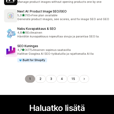
Manage product images without opening products one by one
Next AI: Product Image SEO/GEO
/ 5 tähteä
5,0
(10)
•
Free plan available
10 arvostelua yhteensä
Generate product images, see scores, and fix image SEO and GEO
Nabu Kuvapakkaus & SEO
/ 5 tähteä
4,8
(8)
•
Ilmainen
8 arvostelua yhteensä
Häviötön kuvapakkaus nopeuttaa sivuja ja parantaa SEO:ta.
SEO Kuningas
/ 5 tähteä
4,7
(477)
•
Ilmainen sopimus saatavilla
477 arvostelua yhteensä
Hallitse Googlea AI SEO-työkaluilla ja rajattomalla AI:lla
Built for Shopify
1
2
3
4
15
Haluatko lisätä