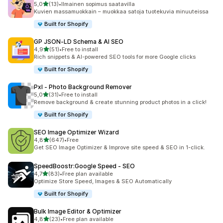
/ 5 tähteä
5,0
(13)
•
Ilmainen sopimus saatavilla
13 arvostelua yhteensä
Kuvien massamuokkain – muokkaa satoja tuotekuvia minuuteissa
Built for Shopify
GP JSON‑LD Schema & AI SEO
/ 5 tähteä
4,9
(51)
•
Free to install
51 arvostelua yhteensä
Rich snippets & AI-powered SEO tools for more Google clicks
Built for Shopify
Pxl ‑ Photo Background Remover
/ 5 tähteä
5,0
(31)
•
Free to install
31 arvostelua yhteensä
Remove background & create stunning product photos in a click!
Built for Shopify
SEO Image Optimizer Wizard
/ 5 tähteä
4,8
(647)
•
Free
647 arvostelua yhteensä
Get SEO Image Optimizer & Improve site speed & SEO in 1-click.
SpeedBoostr:Google Speed ‑ SEO
/ 5 tähteä
4,7
(83)
•
Free plan available
83 arvostelua yhteensä
Optimize Store Speed, Images & SEO Automatically
Built for Shopify
Bulk Image Editor & Optimizer
/ 5 tähteä
4,8
(23)
•
Free plan available
23 arvostelua yhteensä