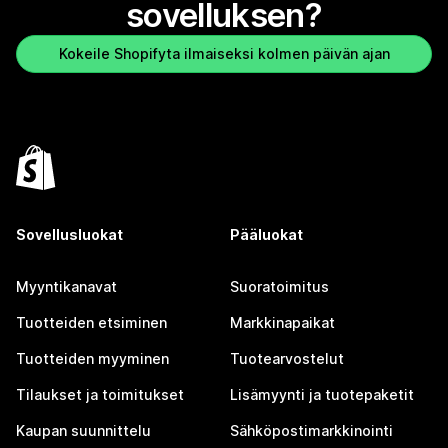
sovelluksen?
Kokeile Shopifyta ilmaiseksi kolmen päivän ajan
Sovellusluokat
Pääluokat
Myyntikanavat
Suoratoimitus
Tuotteiden etsiminen
Markkinapaikat
Tuotteiden myyminen
Tuotearvostelut
Tilaukset ja toimitukset
Lisämyynti ja tuotepaketit
Kaupan suunnittelu
Sähköpostimarkkinointi