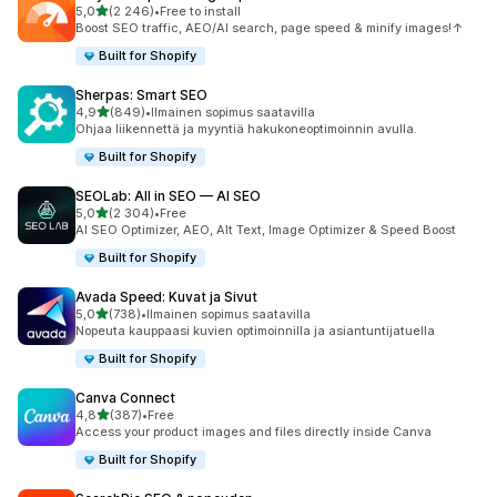
/ 5 tähteä
5,0
(2 246)
•
Free to install
2246 arvostelua yhteensä
Boost SEO traffic, AEO/AI search, page speed & minify images!↑
Built for Shopify
Sherpas: Smart SEO
/ 5 tähteä
4,9
(849)
•
Ilmainen sopimus saatavilla
849 arvostelua yhteensä
Ohjaa liikennettä ja myyntiä hakukoneoptimoinnin avulla.
Built for Shopify
SEOLab: All in SEO — AI SEO
/ 5 tähteä
5,0
(2 304)
•
Free
2304 arvostelua yhteensä
AI SEO Optimizer, AEO, Alt Text, Image Optimizer & Speed Boost
Built for Shopify
Avada Speed: Kuvat ja Sivut
/ 5 tähteä
5,0
(738)
•
Ilmainen sopimus saatavilla
738 arvostelua yhteensä
Nopeuta kauppaasi kuvien optimoinnilla ja asiantuntijatuella
Built for Shopify
Canva Connect
/ 5 tähteä
4,8
(387)
•
Free
387 arvostelua yhteensä
Access your product images and files directly inside Canva
Built for Shopify