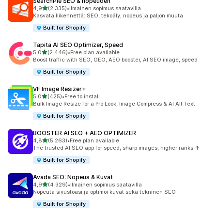
SearchPie SEO & nopeuden
/ 5 tähteä
4,9
(2 335)
•
Ilmainen sopimus saatavilla
2335 arvostelua yhteensä
Kasvata liikennettä: SEO, tekoäly, nopeus ja paljon muuta
Built for Shopify
Tapita AI SEO Optimizer, Speed
/ 5 tähteä
5,0
(2 446)
•
Free plan available
2446 arvostelua yhteensä
Boost traffic with SEO, GEO, AEO booster, AI SEO image, speed
Built for Shopify
VF Image Resizer+
/ 5 tähteä
5,0
(425)
•
Free to install
425 arvostelua yhteensä
Bulk Image Resize for a Pro Look, Image Compress & AI Alt Text
Built for Shopify
BOOSTER AI SEO + AEO OPTIMIZER
/ 5 tähteä
4,8
(5 263)
•
Free plan available
5263 arvostelua yhteensä
The trusted AI SEO app for speed, sharp images, higher ranks ↑
Built for Shopify
Avada SEO: Nopeus & Kuvat
/ 5 tähteä
4,9
(4 329)
•
Ilmainen sopimus saatavilla
4329 arvostelua yhteensä
Nopeuta sivustoasi ja optimoi kuvat sekä tekninen SEO
Built for Shopify