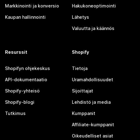
Markkinointi ja konversio
Hakukoneoptimointi
Kaupan hallinnointi
Lähetys
Valuutta ja käännös
Resurssit
Shopify
Shopifyn ohjekeskus
Tietoja
API-dokumentaatio
Uramahdollisuudet
Shopify-yhteisö
Sijoittajat
Shopify-blogi
Lehdistö ja media
Tutkimus
Kumppanit
Affiliate-kumppanit
Oikeudelliset asiat