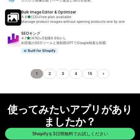
ロスレス画像圧縮でページ速度とSEOを改善。
Bulk Image Editor & Optimizer
5つ星中
4.8
(23)
•
Free plan available
合計レビュー数：23件
Manage product images without opening products one by one
SEOキング
5つ星中
4.7
(476)
•
月額$9.99から
合計レビュー数：476件
AI搭載のSEOツールと無制限GPTでGoogle検索を制覇
Built for Shopify
1
2
3
4
15
使ってみたいアプリがあり
ましたか？
Shopifyを3日間無料でお試しください