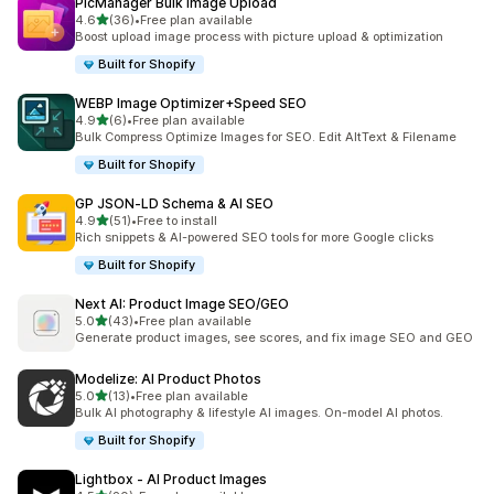
PicManager Bulk Image Upload
5つ星中
4.6
(36)
•
Free plan available
合計レビュー数：36件
Boost upload image process with picture upload & optimization
Built for Shopify
WEBP Image Optimizer+Speed SEO
5つ星中
4.9
(6)
•
Free plan available
合計レビュー数：6件
Bulk Compress Optimize Images for SEO. Edit AltText & Filename
Built for Shopify
GP JSON‑LD Schema & AI SEO
5つ星中
4.9
(51)
•
Free to install
合計レビュー数：51件
Rich snippets & AI-powered SEO tools for more Google clicks
Built for Shopify
Next AI: Product Image SEO/GEO
5つ星中
5.0
(43)
•
Free plan available
合計レビュー数：43件
Generate product images, see scores, and fix image SEO and GEO
Modelize: AI Product Photos
5つ星中
5.0
(13)
•
Free plan available
合計レビュー数：13件
Bulk AI photography & lifestyle AI images. On-model AI photos.
Built for Shopify
Lightbox ‑ AI Product Images