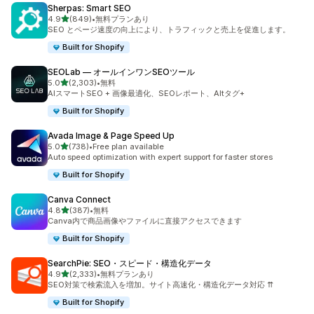
Sherpas: Smart SEO
5つ星中
4.9
(849)
•
無料プランあり
合計レビュー数：849件
SEO とページ速度の向上により、トラフィックと売上を促進します。
Built for Shopify
SEOLab — オールインワンSEOツール
5つ星中
5.0
(2,303)
•
無料
合計レビュー数：2303件
AIスマートSEO + 画像最適化、SEOレポート、Altタグ+
Built for Shopify
Avada Image & Page Speed Up
5つ星中
5.0
(738)
•
Free plan available
合計レビュー数：738件
Auto speed optimization with expert support for faster stores
Built for Shopify
Canva Connect
5つ星中
4.8
(387)
•
無料
合計レビュー数：387件
Canva内で商品画像やファイルに直接アクセスできます
Built for Shopify
SearchPie: SEO・スピード・構造化データ
5つ星中
4.9
(2,333)
•
無料プランあり
合計レビュー数：2333件
SEO対策で検索流入を増加。サイト高速化・構造化データ対応 ⇈
Built for Shopify