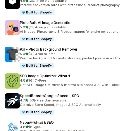
5つ星中
4.5
(20)
•
Free plan available
合計レビュー数：20件
Improve conversion rates with professional product photography
Built for Shopify
Pictu Bulk AI Image Generation
5つ星中
5.0
(13)
•
Free plan available
合計レビュー数：13件
AI Images, Photography & Product Images for entire collections
Built for Shopify
Pxl ‑ Photo Background Remover
5つ星中
5.0
(31)
•
Free to install
合計レビュー数：31件
Remove background & create stunning product photos in a click!
Built for Shopify
SEO Image Optimizer Wizard
5つ星中
4.8
(647)
•
Free
合計レビュー数：647件
Get SEO Image Optimizer & Improve site speed & SEO in 1-click.
SpeedBoostr:Google Speed ‑ SEO
5つ星中
4.7
(83)
•
Free plan available
合計レビュー数：83件
Optimize Store Speed, Images & SEO Automatically
Built for Shopify
Nabu画像圧縮＆SEO
5つ星中
4.8
(8)
•
無料
合計レビュー数：8件