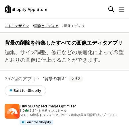
Shopify App Store
ストアデザイン
画像とメディア
画像エディタ
背景の削除を特集したすべての画像エディタアプリ
編集、サイズ調整、修正などの最適化によって希望
どおりの画像に仕上げることができます。
357個のアプリ：
背景の削除
クリア
Built for Shopify
Tiny SEO Speed Image Optimizer
5つ星中
5.0
(2,244)
•
無料インストール
合計レビュー数：2244件
SEO・AI検索トラフィック、ページ速度改善＆画像圧縮でブースト！
Built for Shopify