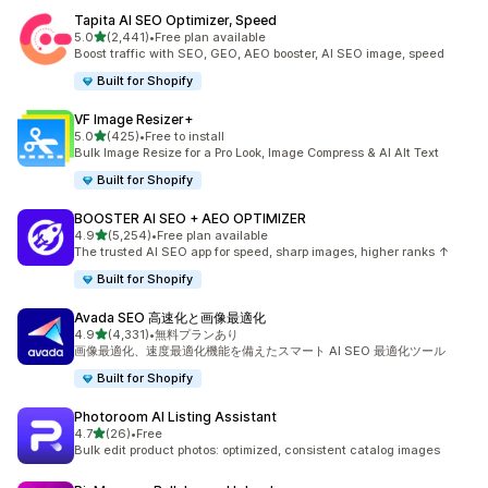
Tapita AI SEO Optimizer, Speed
5つ星中
5.0
(2,441)
•
Free plan available
合計レビュー数：2441件
Boost traffic with SEO, GEO, AEO booster, AI SEO image, speed
Built for Shopify
VF Image Resizer+
5つ星中
5.0
(425)
•
Free to install
合計レビュー数：425件
Bulk Image Resize for a Pro Look, Image Compress & AI Alt Text
Built for Shopify
BOOSTER AI SEO + AEO OPTIMIZER
5つ星中
4.9
(5,254)
•
Free plan available
合計レビュー数：5254件
The trusted AI SEO app for speed, sharp images, higher ranks ↑
Built for Shopify
Avada SEO 高速化と画像最適化
5つ星中
4.9
(4,331)
•
無料プランあり
合計レビュー数：4331件
画像最適化、速度最適化機能を備えたスマート AI SEO 最適化ツール
Built for Shopify
Photoroom AI Listing Assistant
5つ星中
4.7
(26)
•
Free
合計レビュー数：26件
Bulk edit product photos: optimized, consistent catalog images