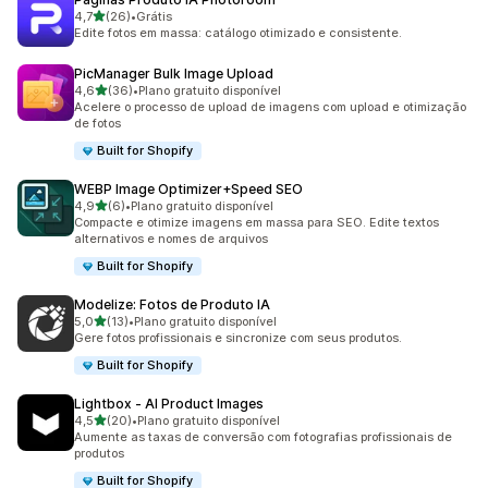
de 5 estrelas
4,7
(26)
•
Grátis
26 avaliações ao todo
Edite fotos em massa: catálogo otimizado e consistente.
PicManager Bulk Image Upload
de 5 estrelas
4,6
(36)
•
Plano gratuito disponível
36 avaliações ao todo
Acelere o processo de upload de imagens com upload e otimização
de fotos
Built for Shopify
WEBP Image Optimizer+Speed SEO
de 5 estrelas
4,9
(6)
•
Plano gratuito disponível
6 avaliações ao todo
Compacte e otimize imagens em massa para SEO. Edite textos
alternativos e nomes de arquivos
Built for Shopify
Modelize: Fotos de Produto IA
de 5 estrelas
5,0
(13)
•
Plano gratuito disponível
13 avaliações ao todo
Gere fotos profissionais e sincronize com seus produtos.
Built for Shopify
Lightbox ‑ AI Product Images
de 5 estrelas
4,5
(20)
•
Plano gratuito disponível
20 avaliações ao todo
Aumente as taxas de conversão com fotografias profissionais de
produtos
Built for Shopify