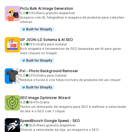
Pictu Bulk AI Image Generation
de 5 estrelas
5,0
(13)
•
Plano gratuito disponível
13 avaliações ao todo
Imagens com IA, fotografias e imagens de produtos para coleções
inteiras
Built for Shopify
GP JSON‑LD Schema & AI SEO
de 5 estrelas
4,9
(51)
•
Grátis para instalar
51 avaliações ao todo
Rich snippets e ferramentas de SEO baseadas em IA para gerar
mais cliques no Google
Built for Shopify
Pxl ‑ Photo Background Remover
de 5 estrelas
5,0
(31)
•
Grátis para instalar
31 avaliações ao todo
Remova o fundo e crie fotos incríveis de produtos em um clique!
Built for Shopify
SEO Image Optimizer Wizard
de 5 estrelas
4,8
(647)
•
Grátis
647 avaliações ao todo
Tenha um otimizador de imagens para SEO e melhore a velocidade
do site e o SEO com 1 clique.
SpeedBoostr:Google Speed ‑ SEO
de 5 estrelas
4,7
(83)
•
Plano gratuito disponível
83 avaliações ao todo
Otimize a velocidade da loja, as imagens e o SEO