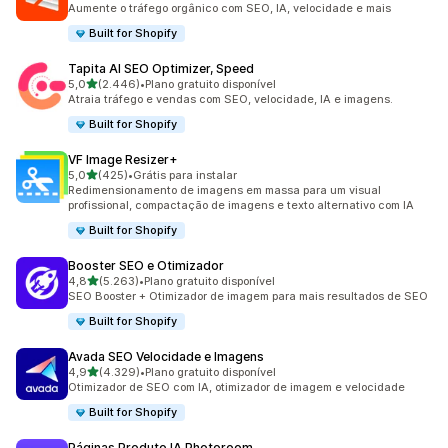
Aumente o tráfego orgânico com SEO, IA, velocidade e mais
Built for Shopify
Tapita AI SEO Optimizer, Speed
de 5 estrelas
5,0
(2.446)
•
Plano gratuito disponível
2446 avaliações ao todo
Atraia tráfego e vendas com SEO, velocidade, IA e imagens.
Built for Shopify
VF Image Resizer+
de 5 estrelas
5,0
(425)
•
Grátis para instalar
425 avaliações ao todo
Redimensionamento de imagens em massa para um visual
profissional, compactação de imagens e texto alternativo com IA
Built for Shopify
Booster SEO e Otimizador
de 5 estrelas
4,8
(5.263)
•
Plano gratuito disponível
5263 avaliações ao todo
SEO Booster + Otimizador de imagem para mais resultados de SEO
Built for Shopify
Avada SEO Velocidade e Imagens
de 5 estrelas
4,9
(4.329)
•
Plano gratuito disponível
4329 avaliações ao todo
Otimizador de SEO com IA, otimizador de imagem e velocidade
Built for Shopify
Páginas Produto IA Photoroom