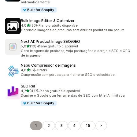
automaticamente
Built for Shopify
Bulk Image Editor & Optimizer
de 5 estrelas
4,8
(23)
•
Plano gratuito disponível
23 avaliações ao todo
Gerencie imagens de produtos sem abrir os produtos um por um
Next AI: Product Image SEO/GEO
de 5 estrelas
5,0
(10)
•
Plano gratuito disponível
10 avaliações ao todo
Gere imagens de produtos, veja pontuações e corrija o SEO e GEO
de imagens
Nabu Compressor de Imagens
de 5 estrelas
4,8
(8)
•
Grátis
8 avaliações ao todo
Compressão sem perdas para melhorar SEO e velocidade.
SEO Rei
de 5 estrelas
4,7
(477)
•
Plano gratuito disponível
477 avaliações ao todo
Domine o Google com ferramentas de SEO com IA e IA ilimitada
Built for Shopify
1
2
3
4
15