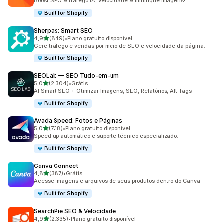
Boost SEO & tráfego IA, velocidade & minifique imagens!
Built for Shopify
Sherpas: Smart SEO
de 5 estrelas
4,9
(849)
•
Plano gratuito disponível
849 avaliações ao todo
Gere tráfego e vendas por meio de SEO e velocidade da página.
Built for Shopify
SEOLab — SEO Tudo‑em‑um
de 5 estrelas
5,0
(2.304)
•
Grátis
2304 avaliações ao todo
AI Smart SEO + Otimizar Imagens, SEO, Relatórios, Alt Tags
Built for Shopify
Avada Speed: Fotos e Páginas
de 5 estrelas
5,0
(738)
•
Plano gratuito disponível
738 avaliações ao todo
Speed up automático e suporte técnico especializado.
Built for Shopify
Canva Connect
de 5 estrelas
4,8
(387)
•
Grátis
387 avaliações ao todo
Acesse imagens e arquivos de seus produtos dentro do Canva
Built for Shopify
SearchPie SEO & Velocidade
de 5 estrelas
4,9
(2.335)
•
Plano gratuito disponível
2335 avaliações ao todo