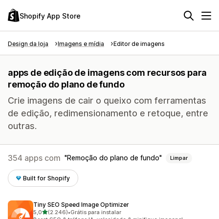
Shopify App Store
Design da loja
Imagens e mídia
Editor de imagens
apps de edição de imagens com recursos para
remoção do plano de fundo
Crie imagens de cair o queixo com ferramentas
de edição, redimensionamento e retoque, entre
outras.
354 apps com
Remoção do plano de fundo
Limpar
Built for Shopify
Tiny SEO Speed Image Optimizer
de 5 estrelas
5,0
(2.246)
•
Grátis para instalar
2246 avaliações ao todo