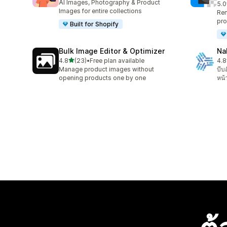
AI Images, Photography & Product
5.0
ทั้ง
Images for entire collections
Rem
pro
Built for Shopify
Bulk Image Editor & Optimizer
Na
เต็ม 5 ดาว
4.8
(23)
•
Free plan available
4.8
ทั้งหมด 23 รีวิว
ทั้ง
Manage product images without
บีบ
opening products one by one
หน้