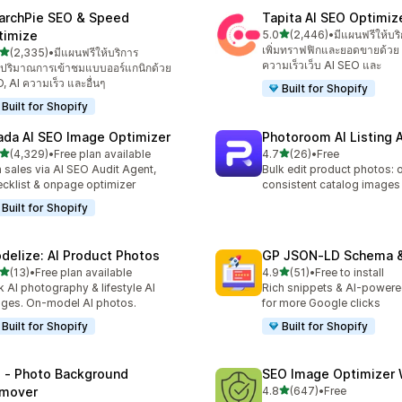
archPie SEO & Speed
Tapita AI SEO Optimiz
เต็ม 5 ดาว
timize
5.0
(2,446)
•
มีแผนฟรีให้บร
ทั้งหมด 2446 รีวิว
เพิ่มทราฟฟิกและยอดขายด้วย 
เต็ม 5 ดาว
(2,335)
•
มีแผนฟรีให้บริการ
งหมด 2335 รีวิว
ความเร็วเว็บ AI SEO และ
่มปริมาณการเข้าชมแบบออร์แกนิกด้วย
, AI ความเร็ว และอื่นๆ
Built for Shopify
Built for Shopify
ada AI SEO Image Optimizer
Photoroom AI Listing 
เต็ม 5 ดาว
เต็ม 5 ดาว
(4,329)
•
Free plan available
4.7
(26)
•
Free
งหมด 4329 รีวิว
ทั้งหมด 26 รีวิว
 sales via AI SEO Audit Agent,
Bulk edit product photos: 
cklist & onpage optimizer
consistent catalog images
Built for Shopify
delize: AI Product Photos
GP JSON‑LD Schema &
เต็ม 5 ดาว
เต็ม 5 ดาว
(13)
•
Free plan available
4.9
(51)
•
Free to install
หมด 13 รีวิว
ทั้งหมด 51 รีวิว
k AI photography & lifestyle AI
Rich snippets & AI-powere
ges. On-model AI photos.
for more Google clicks
Built for Shopify
Built for Shopify
l ‑ Photo Background
SEO Image Optimizer 
เต็ม 5 ดาว
mover
4.8
(647)
•
Free
ทั้งหมด 647 รีวิว