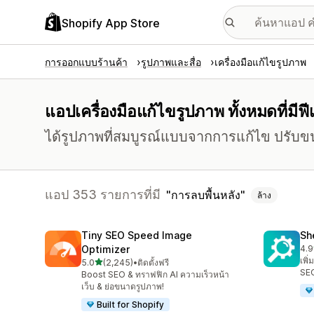
Shopify App Store
การออกแบบร้านค้า
รูปภาพและสื่อ
เครื่องมือแก้ไขรูปภาพ
แอปเครื่องมือแก้ไขรูปภาพ ทั้งหมดที่มีฟ
ได้รูปภาพที่สมบูรณ์แบบจากการแก้ไข ปรับข
แอป 353 รายการที่มี
การลบพื้นหลัง
ล้าง
Tiny SEO Speed Image
Sh
Optimizer
4.9
ทั้ง
เพิ
เต็ม 5 ดาว
5.0
(2,245)
•
ติดตั้งฟรี
ทั้งหมด 2245 รีวิว
SEO
Boost SEO & ทราฟฟิก AI ความเร็วหน้า
เว็บ & ย่อขนาดรูปภาพ!
Built for Shopify