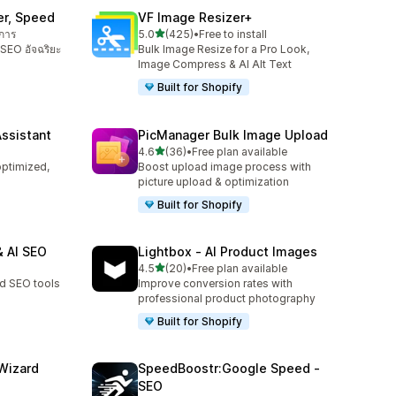
er, Speed
VF Image Resizer+
เต็ม 5 ดาว
ิการ
5.0
(425)
•
Free to install
ทั้งหมด 425 รีวิว
SEO อัจฉริยะ
Bulk Image Resize for a Pro Look,
Image Compress & AI Alt Text
Built for Shopify
Assistant
PicManager Bulk Image Upload
เต็ม 5 ดาว
4.6
(36)
•
Free plan available
ทั้งหมด 36 รีวิว
optimized,
Boost upload image process with
picture upload & optimization
Built for Shopify
 AI SEO
Lightbox ‑ AI Product Images
เต็ม 5 ดาว
4.5
(20)
•
Free plan available
ทั้งหมด 20 รีวิว
d SEO tools
Improve conversion rates with
professional product photography
Built for Shopify
Wizard
SpeedBoostr:Google Speed ‑
SEO