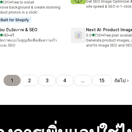
Get SEO Image Optimizer 
เต็ม 5 ดาว
(31)
•
Free to install
หมด 31 รีวิว
site speed & SEO in 1-click
ove background & create stunning
duct photos in a click!
Built for Shopify
bu บีบอัดภาพ & SEO
Next AI: Product Ima
เต็ม 5 ดาว
เต็ม 5 ดาว
(8)
•
ฟรี
5.0
(10)
•
Free plan availab
หมด 8 รีวิว
ทั้งหมด 10 รีวิว
อัดภาพแบบไม่สูญเสียเพื่อเพิ่มความเร็ว
Generate product images, 
าและ SEO
and fix image SEO and GE
ถัดไป
1
2
3
4
…
15