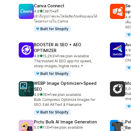
Canva Connect
Se
เต็ม 5 ดาว
4.8
(387)
•
ฟรี
op
ทั้งหมด 387 รีวิว
เข้าถึงรูปภาพและไฟล์ผลิตภัณฑ์ของคุณได้
4.9
ทั้
โดยตรงภายใน Canva
เพิ
SEO
Built for Shopify
BOOSTER AI SEO + AEO
Av
OPTIMIZER
4.9
ทั้
Win
เต็ม 5 ดาว
4.8
(5,263)
•
Free plan available
ทั้งหมด 5263 รีวิว
Che
The trusted AI SEO app for speed,
sharp images, higher ranks ↑
Built for Shopify
WEBP Image Optimizer+Speed
Mo
SEO
5.0
ทั้ง
Bul
เต็ม 5 ดาว
4.9
(6)
•
Free plan available
ทั้งหมด 6 รีวิว
ima
Bulk Compress Optimize Images for
SEO. Edit AltText & Filename
Built for Shopify
Pictu Bulk AI Image Generation
Px
เต็ม 5 ดาว
5.0
(13)
•
Free plan available
Re
ทั้งหมด 13 รีวิว