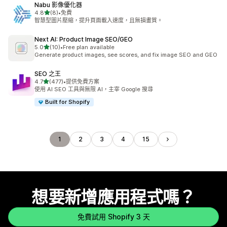
Nabu 影像優化器
滿分 5 顆星
4.8
(8)
•
免費
共有 8 則評價
智慧型圖片壓縮，提升頁面載入速度，且無損畫質。
Next AI: Product Image SEO/GEO
滿分 5 顆星
5.0
(10)
•
Free plan available
共有 10 則評價
Generate product images, see scores, and fix image SEO and GEO
SEO 之王
滿分 5 顆星
4.7
(477)
•
提供免費方案
共有 477 則評價
使用 AI SEO 工具與無限 AI，主宰 Google 搜尋
Built for Shopify
1
2
3
4
15
想要新增應用程式嗎？
免費試用 Shopify 3 天