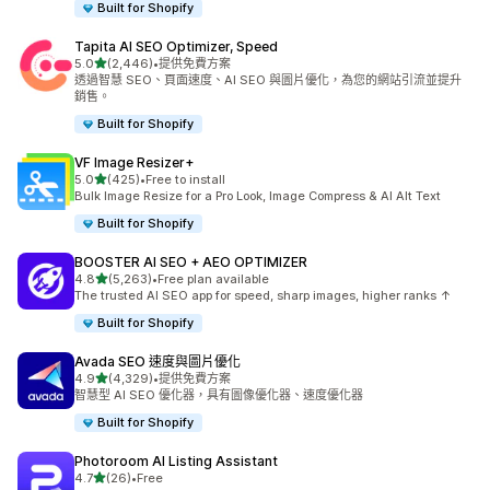
Built for Shopify
Tapita AI SEO Optimizer, Speed
滿分 5 顆星
5.0
(2,446)
•
提供免費方案
共有 2446 則評價
透過智慧 SEO、頁面速度、AI SEO 與圖片優化，為您的網站引流並提升
銷售。
Built for Shopify
VF Image Resizer+
滿分 5 顆星
5.0
(425)
•
Free to install
共有 425 則評價
Bulk Image Resize for a Pro Look, Image Compress & AI Alt Text
Built for Shopify
BOOSTER AI SEO + AEO OPTIMIZER
滿分 5 顆星
4.8
(5,263)
•
Free plan available
共有 5263 則評價
The trusted AI SEO app for speed, sharp images, higher ranks ↑
Built for Shopify
Avada SEO 速度與圖片優化
滿分 5 顆星
4.9
(4,329)
•
提供免費方案
共有 4329 則評價
智慧型 AI SEO 優化器，具有圖像優化器、速度優化器
Built for Shopify
Photoroom AI Listing Assistant
滿分 5 顆星
4.7
(26)
•
Free
共有 26 則評價