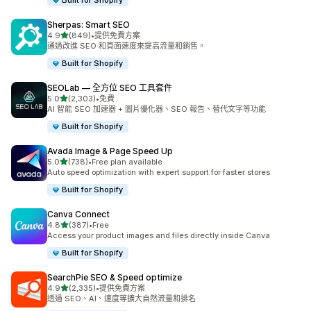
Built for Shopify
Sherpas: Smart SEO
滿分 5 顆星
4.9
(849)
•
提供免費方案
共有 849 則評價
通過改進 SEO 和頁面速度來提高流量和銷售。
Built for Shopify
SEOLab — 全方位 SEO 工具套件
滿分 5 顆星
5.0
(2,303)
•
免費
共有 2303 則評價
AI 智能 SEO 加速器 + 圖片優化器、SEO 報告、替代文字等功能
Built for Shopify
Avada Image & Page Speed Up
滿分 5 顆星
5.0
(738)
•
Free plan available
共有 738 則評價
Auto speed optimization with expert support for faster stores
Built for Shopify
Canva Connect
滿分 5 顆星
4.8
(387)
•
Free
共有 387 則評價
Access your product images and files directly inside Canva
Built for Shopify
SearchPie SEO & Speed optimize
滿分 5 顆星
4.9
(2,335)
•
提供免費方案
共有 2335 則評價
透過 SEO、AI、速度等擴大自然流量和排名