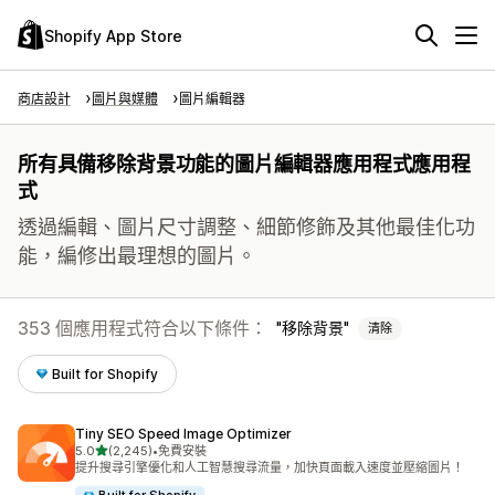
Shopify App Store
商店設計
圖片與媒體
圖片編輯器
所有具備移除背景功能的圖片編輯器應用程式應用程
式
透過編輯、圖片尺寸調整、細節修飾及其他最佳化功
能，編修出最理想的圖片。
353 個應用程式符合以下條件：
移除背景
清除
Built for Shopify
Tiny SEO Speed Image Optimizer
滿分 5 顆星
5.0
(2,245)
•
免費安裝
共有 2245 則評價
提升搜尋引擎優化和人工智慧搜尋流量，加快頁面載入速度並壓縮圖片！