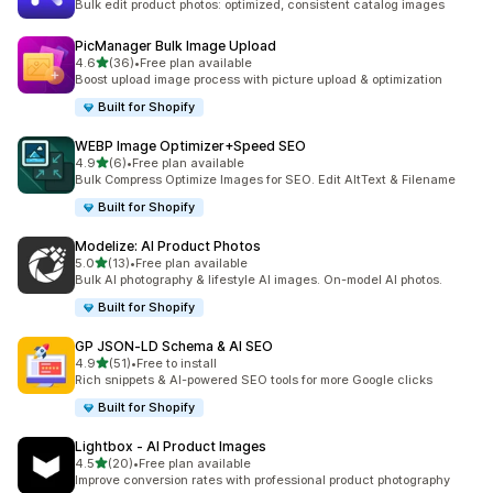
Bulk edit product photos: optimized, consistent catalog images
PicManager Bulk Image Upload
滿分 5 顆星
4.6
(36)
•
Free plan available
共有 36 則評價
Boost upload image process with picture upload & optimization
Built for Shopify
WEBP Image Optimizer+Speed SEO
滿分 5 顆星
4.9
(6)
•
Free plan available
共有 6 則評價
Bulk Compress Optimize Images for SEO. Edit AltText & Filename
Built for Shopify
Modelize: AI Product Photos
滿分 5 顆星
5.0
(13)
•
Free plan available
共有 13 則評價
Bulk AI photography & lifestyle AI images. On-model AI photos.
Built for Shopify
GP JSON‑LD Schema & AI SEO
滿分 5 顆星
4.9
(51)
•
Free to install
共有 51 則評價
Rich snippets & AI-powered SEO tools for more Google clicks
Built for Shopify
Lightbox ‑ AI Product Images
滿分 5 顆星
4.5
(20)
•
Free plan available
共有 20 則評價
Improve conversion rates with professional product photography