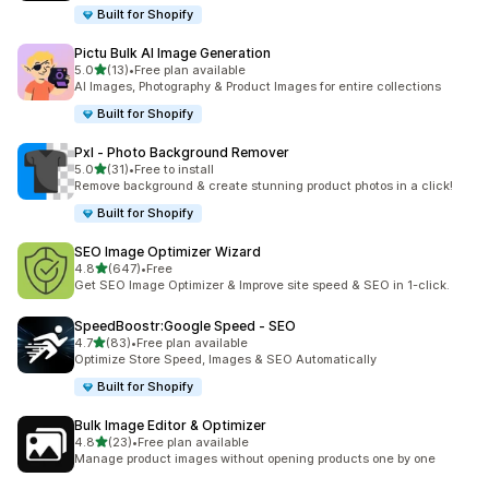
Built for Shopify
Pictu Bulk AI Image Generation
滿分 5 顆星
5.0
(13)
•
Free plan available
共有 13 則評價
AI Images, Photography & Product Images for entire collections
Built for Shopify
Pxl ‑ Photo Background Remover
滿分 5 顆星
5.0
(31)
•
Free to install
共有 31 則評價
Remove background & create stunning product photos in a click!
Built for Shopify
SEO Image Optimizer Wizard
滿分 5 顆星
4.8
(647)
•
Free
共有 647 則評價
Get SEO Image Optimizer & Improve site speed & SEO in 1-click.
SpeedBoostr:Google Speed ‑ SEO
滿分 5 顆星
4.7
(83)
•
Free plan available
共有 83 則評價
Optimize Store Speed, Images & SEO Automatically
Built for Shopify
Bulk Image Editor & Optimizer
滿分 5 顆星
4.8
(23)
•
Free plan available
共有 23 則評價
Manage product images without opening products one by one