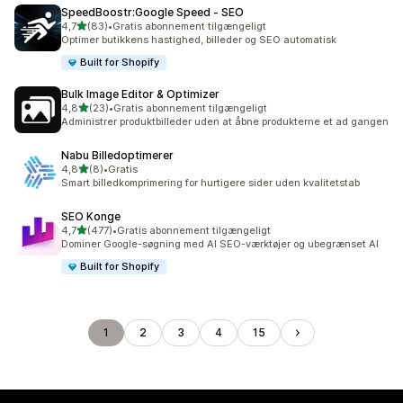
SpeedBoostr:Google Speed ‑ SEO
ud af 5 stjerner
4,7
(83)
•
Gratis abonnement tilgængeligt
83 anmeldelser i alt
Optimer butikkens hastighed, billeder og SEO automatisk
Built for Shopify
Bulk Image Editor & Optimizer
ud af 5 stjerner
4,8
(23)
•
Gratis abonnement tilgængeligt
23 anmeldelser i alt
Administrer produktbilleder uden at åbne produkterne et ad gangen
Nabu Billedoptimerer
ud af 5 stjerner
4,8
(8)
•
Gratis
8 anmeldelser i alt
Smart billedkomprimering for hurtigere sider uden kvalitetstab
SEO Konge
ud af 5 stjerner
4,7
(477)
•
Gratis abonnement tilgængeligt
477 anmeldelser i alt
Dominer Google-søgning med AI SEO-værktøjer og ubegrænset AI
Built for Shopify
1
2
3
4
15