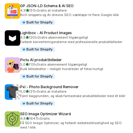
GP JSON‑LD Schema & AI SEO
ud af 5 stjerner
4,9
(51)
•
Gratis at installere
51 anmeldelser i alt
Rich snippets og AI-drevne SEO-værktøjer til flere Google-klik
Built for Shopify
Lightbox ‑ AI Product Images
ud af 5 stjerner
4,5
(20)
•
Gratis abonnement tilgængeligt
20 anmeldelser i alt
Forbedr konverteringsraterne med professionelle produktbilleder
Built for Shopify
Pictu AI produktbilleder
ud af 5 stjerner
5,0
(13)
•
Gratis abonnement tilgængeligt
13 anmeldelser i alt
Bulk billededitor – redigér hundreder af fotos hurtigt
Built for Shopify
Pxl ‑ Photo Background Remover
ud af 5 stjerner
5,0
(31)
•
Gratis at installere
31 anmeldelser i alt
Fjern baggrunden, og skab fantastiske produktbilleder med ét klik!
Built for Shopify
SEO Image Optimizer Wizard
ud af 5 stjerner
4,8
(647)
•
Gratis
647 anmeldelser i alt
Få SEO Image Optimizer, og forbedr webstedshastighed og SEO
med 1 klik.