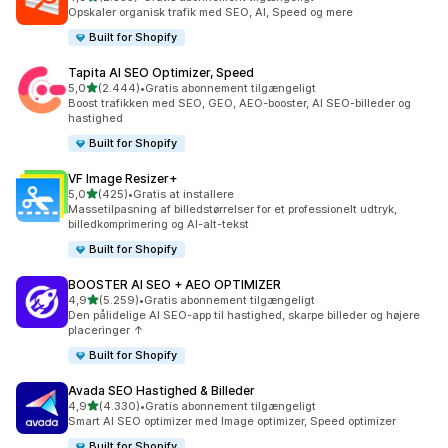
2335 anmeldelser i alt
Opskaler organisk trafik med SEO, AI, Speed og mere
Built for Shopify
Tapita AI SEO Optimizer, Speed
ud af 5 stjerner
5,0
(2.444)
•
Gratis abonnement tilgængeligt
2444 anmeldelser i alt
Boost trafikken med SEO, GEO, AEO-booster, AI SEO-billeder og
hastighed
Built for Shopify
VF Image Resizer+
ud af 5 stjerner
5,0
(425)
•
Gratis at installere
425 anmeldelser i alt
Massetilpasning af billedstørrelser for et professionelt udtryk,
billedkomprimering og AI-alt-tekst
Built for Shopify
BOOSTER AI SEO + AEO OPTIMIZER
ud af 5 stjerner
4,9
(5.259)
•
Gratis abonnement tilgængeligt
5259 anmeldelser i alt
Den pålidelige AI SEO-app til hastighed, skarpe billeder og højere
placeringer ↑
Built for Shopify
Avada SEO Hastighed & Billeder
ud af 5 stjerner
4,9
(4.330)
•
Gratis abonnement tilgængeligt
4330 anmeldelser i alt
Smart AI SEO optimizer med Image optimizer, Speed optimizer
Built for Shopify