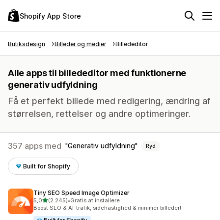
Shopify App Store
Butiksdesign
Billeder og medier
Billededitor
Alle apps til billededitor med funktionerne
generativ udfyldning
Få et perfekt billede med redigering, ændring af
størrelsen, rettelser og andre optimeringer.
357 apps med
Generativ udfyldning
Ryd
Built for Shopify
Tiny SEO Speed Image Optimizer
ud af 5 stjerner
5,0
(2.245)
•
Gratis at installere
2245 anmeldelser i alt
Boost SEO & AI-trafik, sidehastighed & minimer billeder!