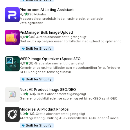
Photoroom AI Listing Assistant
ud af 5 stjerner
4,7
(26)
•
Gratis
26 anmeldelser i alt
Masserediger produktbilleder: optimerede, ensartede
katalogbilleder
PicManager Bulk Image Upload
ud af 5 stjerner
4,6
(36)
•
Gratis abonnement tilgængeligt
36 anmeldelser i alt
Sæt skub i uploadprocessen for billeder med upload og optimering
Built for Shopify
WEBP Image Optimizer+Speed SEO
ud af 5 stjerner
4,9
(6)
•
Gratis abonnement tilgængeligt
6 anmeldelser i alt
Komprimer og optimer billeder som massehandling for at forbedre
SEO. Rediger alt-tekst og filnavn.
Built for Shopify
Next AI: Product Image SEO/GEO
ud af 5 stjerner
5,0
(43)
•
Gratis abonnement tilgængeligt
43 anmeldelser i alt
Generer produktbilleder, se scorer, og ret billed-SEO samt GEO
Modelize: AI Product Photos
ud af 5 stjerner
5,0
(13)
•
Gratis abonnement tilgængeligt
13 anmeldelser i alt
AI-fotografering i bulk og AI-livsstilsbilleder. AI-billeder på model.
Built for Shopify