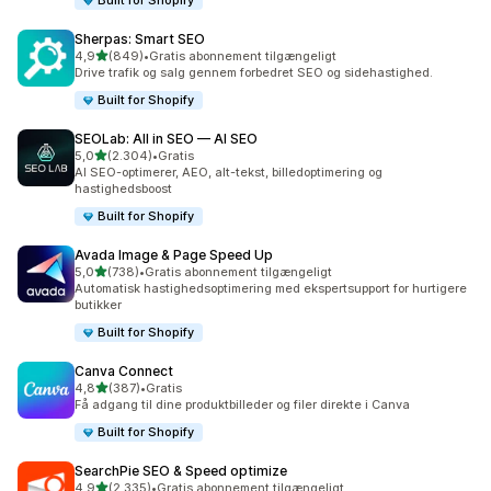
Built for Shopify
Sherpas: Smart SEO
ud af 5 stjerner
4,9
(849)
•
Gratis abonnement tilgængeligt
849 anmeldelser i alt
Drive trafik og salg gennem forbedret SEO og sidehastighed.
Built for Shopify
SEOLab: All in SEO — AI SEO
ud af 5 stjerner
5,0
(2.304)
•
Gratis
2304 anmeldelser i alt
AI SEO-optimerer, AEO, alt-tekst, billedoptimering og
hastighedsboost
Built for Shopify
Avada Image & Page Speed Up
ud af 5 stjerner
5,0
(738)
•
Gratis abonnement tilgængeligt
738 anmeldelser i alt
Automatisk hastighedsoptimering med ekspertsupport for hurtigere
butikker
Built for Shopify
Canva Connect
ud af 5 stjerner
4,8
(387)
•
Gratis
387 anmeldelser i alt
Få adgang til dine produktbilleder og filer direkte i Canva
Built for Shopify
SearchPie SEO & Speed optimize
ud af 5 stjerner
4,9
(2.335)
•
Gratis abonnement tilgængeligt