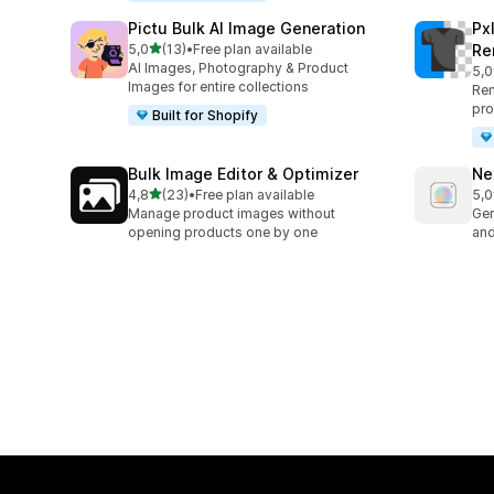
Pictu Bulk AI Image Generation
Px
na 5 gwiazdek
5,0
(13)
•
Free plan available
Re
Łączna liczba recenzji: 13
AI Images, Photography & Product
5,0
Łąc
Images for entire collections
Rem
pro
Built for Shopify
Bulk Image Editor & Optimizer
Ne
na 5 gwiazdek
4,8
(23)
•
Free plan available
5,0
Łączna liczba recenzji: 23
Łąc
Manage product images without
Gen
opening products one by one
and