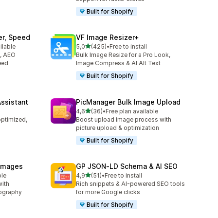
Built for Shopify
er, Speed
VF Image Resizer+
na 5 gwiazdek
ilable
5,0
(425)
•
Free to install
46
Łączna liczba recenzji: 425
O, AEO
Bulk Image Resize for a Pro Look,
eed
Image Compress & AI Alt Text
Built for Shopify
Assistant
PicManager Bulk Image Upload
na 5 gwiazdek
4,6
(36)
•
Free plan available
Łączna liczba recenzji: 36
optimized,
Boost upload image process with
picture upload & optimization
Built for Shopify
 Images
GP JSON‑LD Schema & AI SEO
na 5 gwiazdek
ble
4,9
(51)
•
Free to install
Łączna liczba recenzji: 51
with
Rich snippets & AI-powered SEO tools
tography
for more Google clicks
Built for Shopify