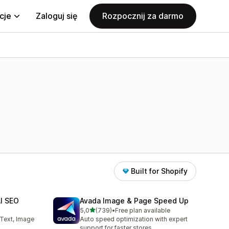
cje
Zaloguj się
Rozpocznij za darmo
Built for Shopify
AI SEO
Avada Image & Page Speed Up
na 5 gwiazdek
5,0
(739)
•
Free plan available
08
Łączna liczba recenzji: 739
 Text, Image
Auto speed optimization with expert
support for faster stores