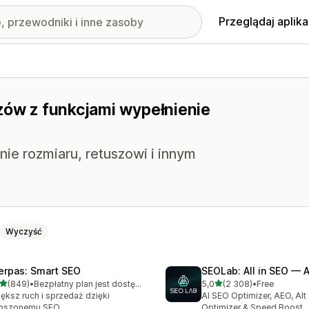
Przeglądaj aplika
azów z funkcjami wypełnienie
anie rozmiaru, retuszowi i innym
Wyczyść
erpas: Smart SEO
SEOLab: All in SEO — 
na 5 gwiazdek
na 5 gwiazdek
(849)
•
Bezpłatny plan jest dostępny
5,0
(2 308)
•
Free
zna liczba recenzji: 849
Łączna liczba recenzji: 23
ększ ruch i sprzedaż dzięki
AI SEO Optimizer, AEO, Alt
epszonemu SEO.
Optimizer & Speed Boost