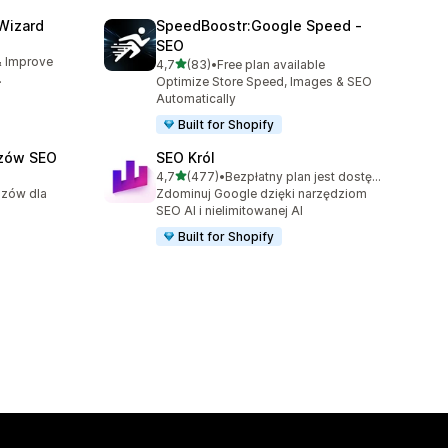
Wizard
SpeedBoostr:Google Speed ‑
SEO
7
& Improve
na 5 gwiazdek
4,7
(83)
•
Free plan available
Łączna liczba recenzji: 83
.
Optimize Store Speed, Images & SEO
Automatically
Built for Shopify
zów SEO
SEO Król
na 5 gwiazdek
4,7
(477)
•
Bezpłatny plan jest dostępny
Łączna liczba recenzji: 477
azów dla
Zdominuj Google dzięki narzędziom
SEO AI i nielimitowanej AI
Built for Shopify