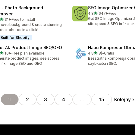
l ‑ Photo Background
SEO Image Optimizer 
na 5 gwiazdek
mover
4,8
(647)
•
Free
Łączna liczba recenzji: 64
Get SEO Image Optimizer 
na 5 gwiazdek
(31)
•
Free to install
zna liczba recenzji: 31
site speed & SEO in 1-click
ove background & create stunning
duct photos in a click!
Built for Shopify
xt AI: Product Image SEO/GEO
Nabu Kompresor Obra
na 5 gwiazdek
na 5 gwiazdek
(10)
•
Free plan available
4,8
(8)
•
Gratis
zna liczba recenzji: 10
Łączna liczba recenzji: 8
erate product images, see scores,
Bezstratna kompresja obr
 fix image SEO and GEO
szybkości i SEO.
Kolejny
1
2
3
4
…
15