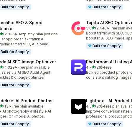
Built for Shopify
Built for Shopify
archPie SEO & Speed
Tapita AI SEO Optimiz
na 5 gwiazdek
timize
5,0
(2 446)
•
Free plan ava
Łączna liczba recenzji: 24
Boost traffic with SEO, GE
na 5 gwiazdek
(2 336)
•
Bezpłatny plan jest dostępny
zna liczba recenzji: 2336
booster, AI SEO image, sp
ler opp organisk trafikk &
geringer med SEO, AI, Speed
Built for Shopify
Built for Shopify
ada AI SEO Image Optimizer
Photoroom AI Listing 
na 5 gwiazdek
na 5 gwiazdek
(4 329)
•
Free plan available
4,7
(26)
•
Free
zna liczba recenzji: 4329
Łączna liczba recenzji: 26
 sales via AI SEO Audit Agent,
Bulk edit product photos: 
cklist & onpage optimizer
consistent catalog images
Built for Shopify
delize: AI Product Photos
Lightbox ‑ AI Product
na 5 gwiazdek
na 5 gwiazdek
(13)
•
Free plan available
4,5
(20)
•
Free plan availa
zna liczba recenzji: 13
Łączna liczba recenzji: 20
k AI photography & lifestyle AI
Improve conversion rates 
ges. On-model AI photos.
professional product pho
Built for Shopify
Built for Shopify