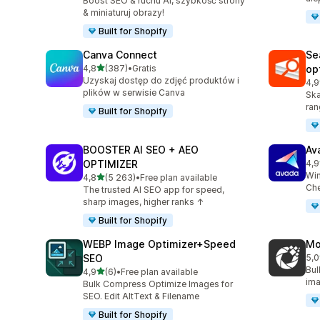
Boost SEO & ruchu AI, szybkość strony
& miniaturuj obrazy!
Built for Shopify
Canva Connect
Se
na 5 gwiazdek
4,8
(387)
•
Gratis
op
Łączna liczba recenzji: 387
Uzyskaj dostęp do zdjęć produktów i
4,9
Łąc
plików w serwisie Canva
Ska
ran
Built for Shopify
BOOSTER AI SEO + AEO
Av
OPTIMIZER
4,9
Łąc
Win
na 5 gwiazdek
4,8
(5 263)
•
Free plan available
Łączna liczba recenzji: 5263
Che
The trusted AI SEO app for speed,
sharp images, higher ranks ↑
Built for Shopify
WEBP Image Optimizer+Speed
Mo
SEO
5,0
Łąc
Bul
na 5 gwiazdek
4,9
(6)
•
Free plan available
Łączna liczba recenzji: 6
ima
Bulk Compress Optimize Images for
SEO. Edit AltText & Filename
Built for Shopify