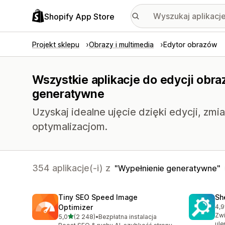
Shopify App Store
Projekt sklepu
Obrazy i multimedia
Edytor obrazów
Wszystkie aplikacje do edycji obr
generatywne
Uzyskaj idealne ujęcie dzięki edycji, zmi
optymalizacjom.
354 aplikacje(-i) z
Wypełnienie generatywne
Tiny SEO Speed Image
Sh
Optimizer
4,9
Łąc
Zwi
na 5 gwiazdek
5,0
(2 248)
•
Bezpłatna instalacja
Łączna liczba recenzji: 2248
ul