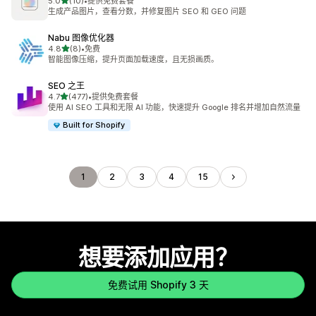
星（满分 5 星）
5.0
(10)
•
提供免费套餐
总共 10 条评论
生成产品图片，查看分数，并修复图片 SEO 和 GEO 问题
Nabu 图像优化器
星（满分 5 星）
4.8
(8)
•
免费
总共 8 条评论
智能图像压缩，提升页面加载速度，且无损画质。
SEO 之王
星（满分 5 星）
4.7
(477)
•
提供免费套餐
总共 477 条评论
使用 AI SEO 工具和无限 AI 功能，快速提升 Google 排名并增加自然流量
Built for Shopify
1
2
3
4
15
想要添加应用？
免费试用 Shopify 3 天