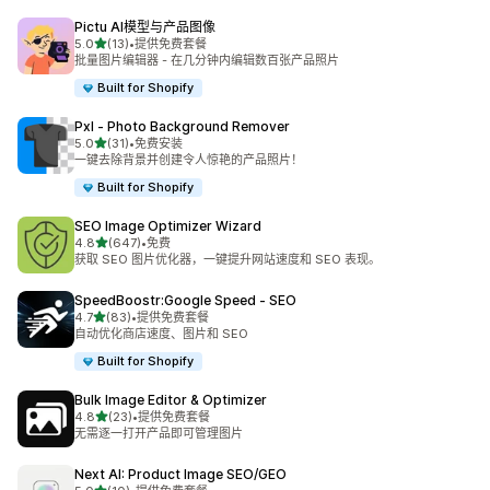
Pictu AI模型与产品图像
星（满分 5 星）
5.0
(13)
•
提供免费套餐
总共 13 条评论
批量图片编辑器 - 在几分钟内编辑数百张产品照片
Built for Shopify
Pxl ‑ Photo Background Remover
星（满分 5 星）
5.0
(31)
•
免费安装
总共 31 条评论
一键去除背景并创建令人惊艳的产品照片！
Built for Shopify
SEO Image Optimizer Wizard
星（满分 5 星）
4.8
(647)
•
免费
总共 647 条评论
获取 SEO 图片优化器，一键提升网站速度和 SEO 表现。
SpeedBoostr:Google Speed ‑ SEO
星（满分 5 星）
4.7
(83)
•
提供免费套餐
总共 83 条评论
自动优化商店速度、图片和 SEO
Built for Shopify
Bulk Image Editor & Optimizer
星（满分 5 星）
4.8
(23)
•
提供免费套餐
总共 23 条评论
无需逐一打开产品即可管理图片
Next AI: Product Image SEO/GEO