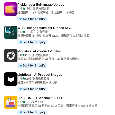
PicManager Bulk Image Upload
星（满分 5 星）
4.6
(36)
•
提供免费套餐
总共 36 条评论
通过图片上传和优化功能，加速图片上传流程
Built for Shopify
WEBP Image Optimizer+Speed SEO
星（满分 5 星）
4.9
(6)
•
提供免费套餐
总共 6 条评论
批量压缩和优化图片以提升 SEO。编辑替代文本和文件名
Built for Shopify
Modelize: AI Product Photos
星（满分 5 星）
5.0
(13)
•
提供免费套餐
总共 13 条评论
批量 AI 摄影和场景化 AI 图片。AI 模特展示照片。
Built for Shopify
Lightbox ‑ AI Product Images
星（满分 5 星）
4.5
(20)
•
提供免费套餐
总共 20 条评论
通过专业的产品摄影提高转化率
Built for Shopify
GP JSON‑LD Schema & AI SEO
星（满分 5 星）
4.9
(51)
•
免费安装
总共 51 条评论
丰富网页摘要和 AI 驱动的 SEO 工具，带来更多 Google 点击量
Built for Shopify