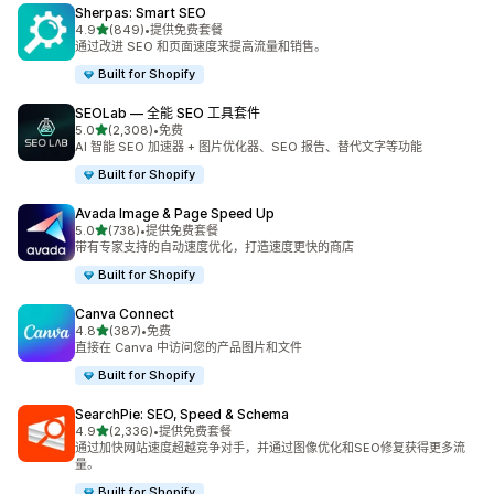
Sherpas: Smart SEO
星（满分 5 星）
4.9
(849)
•
提供免费套餐
总共 849 条评论
通过改进 SEO 和页面速度来提高流量和销售。
Built for Shopify
SEOLab — 全能 SEO 工具套件
星（满分 5 星）
5.0
(2,308)
•
免费
总共 2308 条评论
AI 智能 SEO 加速器 + 图片优化器、SEO 报告、替代文字等功能
Built for Shopify
Avada Image & Page Speed Up
星（满分 5 星）
5.0
(738)
•
提供免费套餐
总共 738 条评论
带有专家支持的自动速度优化，打造速度更快的商店
Built for Shopify
Canva Connect
星（满分 5 星）
4.8
(387)
•
免费
总共 387 条评论
直接在 Canva 中访问您的产品图片和文件
Built for Shopify
SearchPie: SEO, Speed & Schema
星（满分 5 星）
4.9
(2,336)
•
提供免费套餐
总共 2336 条评论
通过加快网站速度超越竞争对手，并通过图像优化和SEO修复获得更多流
量。
Built for Shopify