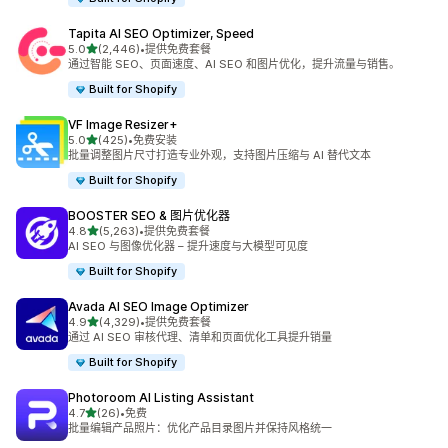
Tapita AI SEO Optimizer, Speed
星（满分 5 星）
5.0
(2,446)
•
提供免费套餐
总共 2446 条评论
通过智能 SEO、页面速度、AI SEO 和图片优化，提升流量与销售。
Built for Shopify
VF Image Resizer+
星（满分 5 星）
5.0
(425)
•
免费安装
总共 425 条评论
批量调整图片尺寸打造专业外观，支持图片压缩与 AI 替代文本
Built for Shopify
BOOSTER SEO & 图片优化器
星（满分 5 星）
4.8
(5,263)
•
提供免费套餐
总共 5263 条评论
AI SEO 与图像优化器 – 提升速度与大模型可见度
Built for Shopify
Avada AI SEO Image Optimizer
星（满分 5 星）
4.9
(4,329)
•
提供免费套餐
总共 4329 条评论
通过 AI SEO 审核代理、清单和页面优化工具提升销量
Built for Shopify
Photoroom AI Listing Assistant
星（满分 5 星）
4.7
(26)
•
免费
总共 26 条评论
批量编辑产品照片：优化产品目录图片并保持风格统一