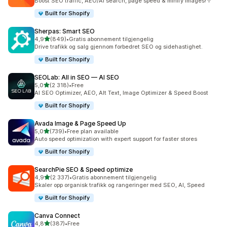
Boost SEO traffic, AEO/AI search, page speed & minify images!↑
Built for Shopify
Sherpas: Smart SEO
av 5 stjerner
4,9
(849)
•
Gratis abonnement tilgjengelig
Totalt 849 omtaler
Drive trafikk og salg gjennom forbedret SEO og sidehastighet.
Built for Shopify
SEOLab: All in SEO — AI SEO
av 5 stjerner
5,0
(2 318)
•
Free
Totalt 2318 omtaler
AI SEO Optimizer, AEO, Alt Text, Image Optimizer & Speed Boost
Built for Shopify
Avada Image & Page Speed Up
av 5 stjerner
5,0
(739)
•
Free plan available
Totalt 739 omtaler
Auto speed optimization with expert support for faster stores
Built for Shopify
SearchPie SEO & Speed optimize
av 5 stjerner
4,9
(2 337)
•
Gratis abonnement tilgjengelig
Totalt 2337 omtaler
Skaler opp organisk trafikk og rangeringer med SEO, AI, Speed
Built for Shopify
Canva Connect
av 5 stjerner
4,8
(387)
•
Free
Totalt 387 omtaler