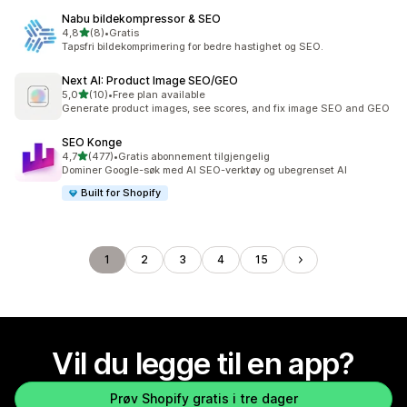
Nabu bildekompressor & SEO
av 5 stjerner
4,8
(8)
•
Gratis
Totalt 8 omtaler
Tapsfri bildekomprimering for bedre hastighet og SEO.
Next AI: Product Image SEO/GEO
av 5 stjerner
5,0
(10)
•
Free plan available
Totalt 10 omtaler
Generate product images, see scores, and fix image SEO and GEO
SEO Konge
av 5 stjerner
4,7
(477)
•
Gratis abonnement tilgjengelig
Totalt 477 omtaler
Dominer Google-søk med AI SEO-verktøy og ubegrenset AI
Built for Shopify
1
2
3
4
15
Vil du legge til en app?
Prøv Shopify gratis i tre dager