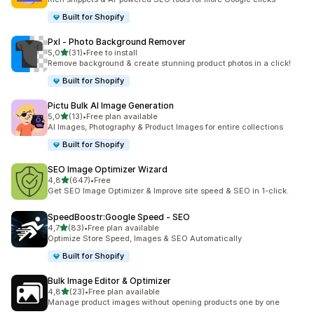
Built for Shopify
Pxl ‑ Photo Background Remover
av 5 stjerner
5,0
(31)
•
Free to install
Totalt 31 omtaler
Remove background & create stunning product photos in a click!
Built for Shopify
Pictu Bulk AI Image Generation
av 5 stjerner
5,0
(13)
•
Free plan available
Totalt 13 omtaler
AI Images, Photography & Product Images for entire collections
Built for Shopify
SEO Image Optimizer Wizard
av 5 stjerner
4,8
(647)
•
Free
Totalt 647 omtaler
Get SEO Image Optimizer & Improve site speed & SEO in 1-click.
SpeedBoostr:Google Speed ‑ SEO
av 5 stjerner
4,7
(83)
•
Free plan available
Totalt 83 omtaler
Optimize Store Speed, Images & SEO Automatically
Built for Shopify
Bulk Image Editor & Optimizer
av 5 stjerner
4,8
(23)
•
Free plan available
Totalt 23 omtaler
Manage product images without opening products one by one