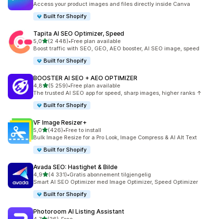
Access your product images and files directly inside Canva
Built for Shopify
Tapita AI SEO Optimizer, Speed
av 5 stjerner
5,0
(2 448)
•
Free plan available
Totalt 2448 omtaler
Boost traffic with SEO, GEO, AEO booster, AI SEO image, speed
Built for Shopify
BOOSTER AI SEO + AEO OPTIMIZER
av 5 stjerner
4,8
(5 259)
•
Free plan available
Totalt 5259 omtaler
The trusted AI SEO app for speed, sharp images, higher ranks ↑
Built for Shopify
VF Image Resizer+
av 5 stjerner
5,0
(426)
•
Free to install
Totalt 426 omtaler
Bulk Image Resize for a Pro Look, Image Compress & AI Alt Text
Built for Shopify
Avada SEO: Hastighet & Bilde
av 5 stjerner
4,9
(4 331)
•
Gratis abonnement tilgjengelig
Totalt 4331 omtaler
Smart AI SEO Optimizer med Image Optimizer, Speed Optimizer
Built for Shopify
Photoroom AI Listing Assistant
av 5 stjerner