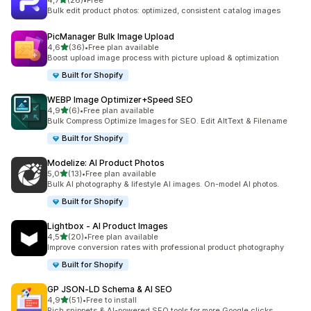
4,7
(26)
•
Free
Totalt 26 omtaler
Bulk edit product photos: optimized, consistent catalog images
PicManager Bulk Image Upload
av 5 stjerner
4,6
(36)
•
Free plan available
Totalt 36 omtaler
Boost upload image process with picture upload & optimization
Built for Shopify
WEBP Image Optimizer+Speed SEO
av 5 stjerner
4,9
(6)
•
Free plan available
Totalt 6 omtaler
Bulk Compress Optimize Images for SEO. Edit AltText & Filename
Built for Shopify
Modelize: AI Product Photos
av 5 stjerner
5,0
(13)
•
Free plan available
Totalt 13 omtaler
Bulk AI photography & lifestyle AI images. On-model AI photos.
Built for Shopify
Lightbox ‑ AI Product Images
av 5 stjerner
4,5
(20)
•
Free plan available
Totalt 20 omtaler
Improve conversion rates with professional product photography
Built for Shopify
GP JSON‑LD Schema & AI SEO
av 5 stjerner
4,9
(51)
•
Free to install
Totalt 51 omtaler
Rich snippets & AI-powered SEO tools for more Google clicks