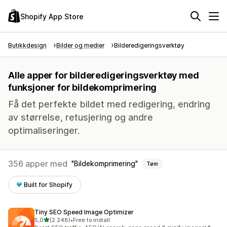
Shopify App Store
Butikkdesign
Bilder og medier
Bilderedigeringsverktøy
Alle apper for bilderedigeringsverktøy med
funksjoner for bildekomprimering
Få det perfekte bildet med redigering, endring
av størrelse, retusjering og andre
optimaliseringer.
356 apper med
Bildekomprimering
Tøm
Built for Shopify
Tiny SEO Speed Image Optimizer
av 5 stjerner
5,0
(2 248)
•
Free to install
Totalt 2248 omtaler