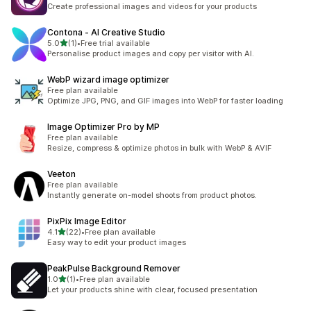
ทั้งหมด 3 รีวิว
Create professional images and videos for your products
Contona ‑ AI Creative Studio
เต็ม 5 ดาว
5.0
(1)
•
Free trial available
ทั้งหมด 1 รีวิว
Personalise product images and copy per visitor with AI.
WebP wizard image optimizer
Free plan available
Optimize JPG, PNG, and GIF images into WebP for faster loading
Image Optimizer Pro by MP
Free plan available
Resize, compress & optimize photos in bulk with WebP & AVIF
Veeton
Free plan available
Instantly generate on-model shoots from product photos.
PixPix Image Editor
เต็ม 5 ดาว
4.1
(22)
•
Free plan available
ทั้งหมด 22 รีวิว
Easy way to edit your product images
PeakPulse Background Remover
เต็ม 5 ดาว
1.0
(1)
•
Free plan available
ทั้งหมด 1 รีวิว
Let your products shine with clear, focused presentation