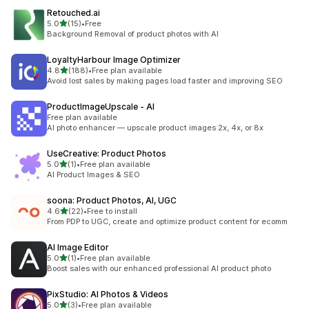
Retouched.ai
เต็ม 5 ดาว
5.0
(15)
•
Free
ทั้งหมด 15 รีวิว
Background Removal of product photos with AI
LoyaltyHarbour Image Optimizer
เต็ม 5 ดาว
4.8
(188)
•
Free plan available
ทั้งหมด 188 รีวิว
Avoid lost sales by making pages load faster and improving SEO
ProductImageUpscale ‑ AI
Free plan available
AI photo enhancer — upscale product images 2x, 4x, or 8x
UseCreative: Product Photos
เต็ม 5 ดาว
5.0
(1)
•
Free plan available
ทั้งหมด 1 รีวิว
AI Product Images & SEO
soona: Product Photos, AI, UGC
เต็ม 5 ดาว
4.6
(22)
•
Free to install
ทั้งหมด 22 รีวิว
From PDP to UGC, create and optimize product content for ecomm
AI Image Editor
เต็ม 5 ดาว
5.0
(1)
•
Free plan available
ทั้งหมด 1 รีวิว
Boost sales with our enhanced professional AI product photo
PixStudio: AI Photos & Videos
เต็ม 5 ดาว
5.0
(3)
•
Free plan available