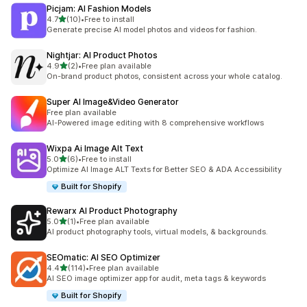
Picjam: AI Fashion Models
เต็ม 5 ดาว
4.7
(10)
•
Free to install
ทั้งหมด 10 รีวิว
Generate precise AI model photos and videos for fashion.
Nightjar: AI Product Photos
เต็ม 5 ดาว
4.9
(2)
•
Free plan available
ทั้งหมด 2 รีวิว
On-brand product photos, consistent across your whole catalog.
Super AI Image&Video Generator
Free plan available
AI-Powered image editing with 8 comprehensive workflows
Wixpa Ai Image Alt Text
เต็ม 5 ดาว
5.0
(6)
•
Free to install
ทั้งหมด 6 รีวิว
Optimize AI Image ALT Texts for Better SEO & ADA Accessibility
Built for Shopify
Rewarx AI Product Photography
เต็ม 5 ดาว
5.0
(1)
•
Free plan available
ทั้งหมด 1 รีวิว
AI product photography tools, virtual models, & backgrounds.
SEOmatic: AI SEO Optimizer
เต็ม 5 ดาว
4.4
(114)
•
Free plan available
ทั้งหมด 114 รีวิว
AI SEO image optimizer app for audit, meta tags & keywords
Built for Shopify