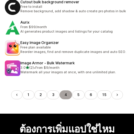
Cutout bulk background remover
Free to install
Remove background, add shadow & auto create pro photos in bulk
Aurix
From $99/month
AI generates product images and listings for your catalog
Easy Image Organizer
Free plan available
Reorder images, find and remove duplicate images and auto SEO.
Image Armor ‑ Bulk Watermark
เต็ม 5 ดาว
3.0
(2)
•
From $9/month
ทั้งหมด 2 รีวิว
Watermark all your images at once, with one unlimited plan.
1
2
3
4
5
6
15
ต้องการเพิ่มแอปใช่ไหม