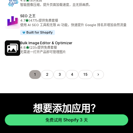
星（满分 5 星）
4.8
(8)
•
免费
总共 8 条评论
智能图像压缩，提升页面加载速度，且无损画质。
SEO 之王
星（满分 5 星）
4.7
(477)
•
提供免费套餐
总共 477 条评论
使用 AI SEO 工具和无限 AI 功能，快速提升 Google 排名并增加自然流量
Built for Shopify
Bulk Image Editor & Optimizer
星（满分 5 星）
4.8
(23)
•
提供免费套餐
总共 23 条评论
无需逐一打开产品即可管理图片
1
2
3
4
15
想要添加应用？
免费试用 Shopify 3 天