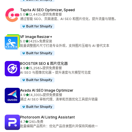
Tapita AI SEO Optimizer, Speed
星（满分 5 星）
5.0
(2,443)
•
提供免费套餐
总共 2443 条评论
通过智能 SEO、页面速度、AI SEO 和图片优化，提升流量与销售。
Built for Shopify
VF Image Resizer+
星（满分 5 星）
5.0
(425)
•
免费安装
总共 425 条评论
批量调整图片尺寸打造专业外观，支持图片压缩与 AI 替代文本
Built for Shopify
BOOSTER SEO & 图片优化器
星（满分 5 星）
4.9
(5,258)
•
提供免费套餐
总共 5258 条评论
AI SEO 与图像优化器 – 提升速度与大模型可见度
Built for Shopify
Avada AI SEO Image Optimizer
星（满分 5 星）
4.9
(4,330)
•
提供免费套餐
总共 4330 条评论
通过 AI SEO 审核代理、清单和页面优化工具提升销量
Built for Shopify
Photoroom AI Listing Assistant
星（满分 5 星）
4.7
(26)
•
免费
总共 26 条评论
批量编辑产品照片：优化产品目录图片并保持风格统一