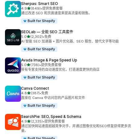
Sherpas: Smart SEO
星（满分 5 星）
4.9
(849)
•
提供免费套餐
总共 849 条评论
通过改进 SEO 和页面速度来提高流量和销售。
Built for Shopify
SEOLab — 全能 SEO 工具套件
星（满分 5 星）
5.0
(2,302)
•
免费
总共 2302 条评论
AI 智能 SEO 加速器 + 图片优化器、SEO 报告、替代文字等功能
Built for Shopify
Avada Image & Page Speed Up
星（满分 5 星）
5.0
(738)
•
提供免费套餐
总共 738 条评论
带有专家支持的自动速度优化，打造速度更快的商店
Built for Shopify
Canva Connect
星（满分 5 星）
4.8
(387)
•
免费
总共 387 条评论
直接在 Canva 中访问您的产品图片和文件
Built for Shopify
SearchPie: SEO, Speed & Schema
星（满分 5 星）
4.9
(2,335)
•
提供免费套餐
总共 2335 条评论
通过加快网站速度超越竞争对手，并通过图像优化和SEO修复获得更多流
量。
Built for Shopify