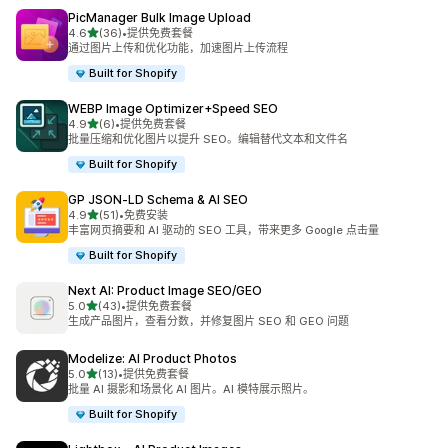
PicManager Bulk Image Upload
星（满分 5 星）
4.6
(36)
•
提供免费套餐
总共 36 条评论
通过图片上传和优化功能，加速图片上传流程
Built for Shopify
WEBP Image Optimizer+Speed SEO
星（满分 5 星）
4.9
(6)
•
提供免费套餐
总共 6 条评论
批量压缩和优化图片以提升 SEO。编辑替代文本和文件名
Built for Shopify
GP JSON‑LD Schema & AI SEO
星（满分 5 星）
4.9
(51)
•
免费安装
总共 51 条评论
丰富网页摘要和 AI 驱动的 SEO 工具，带来更多 Google 点击量
Built for Shopify
Next AI: Product Image SEO/GEO
星（满分 5 星）
5.0
(43)
•
提供免费套餐
总共 43 条评论
生成产品图片，查看分数，并修复图片 SEO 和 GEO 问题
Modelize: AI Product Photos
星（满分 5 星）
5.0
(13)
•
提供免费套餐
总共 13 条评论
批量 AI 摄影和场景化 AI 图片。AI 模特展示照片。
Built for Shopify