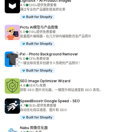
Lightbox ‑ AI Product Images
星（满分 5 星）
4.5
(20)
•
提供免费套餐
总共 20 条评论
通过专业的产品摄影提高转化率
Built for Shopify
Pictu AI模型与产品图像
星（满分 5 星）
5.0
(13)
•
提供免费套餐
总共 13 条评论
批量图片编辑器 - 在几分钟内编辑数百张产品照片
Built for Shopify
Pxl ‑ Photo Background Remover
星（满分 5 星）
5.0
(31)
•
免费安装
总共 31 条评论
一键去除背景并创建令人惊艳的产品照片！
Built for Shopify
SEO Image Optimizer Wizard
星（满分 5 星）
4.8
(647)
•
免费
总共 647 条评论
获取 SEO 图片优化器，一键提升网站速度和 SEO 表现。
SpeedBoostr:Google Speed ‑ SEO
星（满分 5 星）
4.7
(83)
•
提供免费套餐
总共 83 条评论
自动优化商店速度、图片和 SEO
Built for Shopify
Nabu 图像优化器