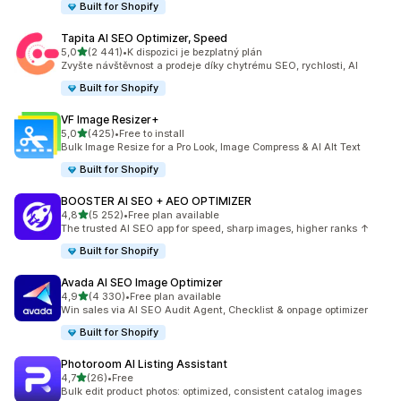
Built for Shopify
Tapita AI SEO Optimizer, Speed
z 5 hvězd
5,0
(2 441)
•
K dispozici je bezplatný plán
Celkový počet recenzí: 2441
Zvyšte návštěvnost a prodeje díky chytrému SEO, rychlosti, AI
Built for Shopify
VF Image Resizer+
z 5 hvězd
5,0
(425)
•
Free to install
Celkový počet recenzí: 425
Bulk Image Resize for a Pro Look, Image Compress & AI Alt Text
Built for Shopify
BOOSTER AI SEO + AEO OPTIMIZER
z 5 hvězd
4,8
(5 252)
•
Free plan available
Celkový počet recenzí: 5252
The trusted AI SEO app for speed, sharp images, higher ranks ↑
Built for Shopify
Avada AI SEO Image Optimizer
z 5 hvězd
4,9
(4 330)
•
Free plan available
Celkový počet recenzí: 4330
Win sales via AI SEO Audit Agent, Checklist & onpage optimizer
Built for Shopify
Photoroom AI Listing Assistant
z 5 hvězd
4,7
(26)
•
Free
Celkový počet recenzí: 26
Bulk edit product photos: optimized, consistent catalog images