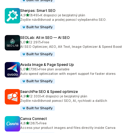
Built for Shopify
Sherpas: Smart SEO
z 5 hvězd
4,9
(849)
•
K dispozici je bezplatný plán
Celkový počet recenzí: 849
Zvyšte návštěvnost a prodej pomocí vylepšeného SEO.
Built for Shopify
SEOLab: All in SEO — AI SEO
z 5 hvězd
5,0
(2 297)
•
Free
Celkový počet recenzí: 2297
AI SEO Optimizer, AEO, Alt Text, Image Optimizer & Speed Boost
Built for Shopify
Avada Image & Page Speed Up
z 5 hvězd
5,0
(738)
•
Free plan available
Celkový počet recenzí: 738
Auto speed optimization with expert support for faster stores
Built for Shopify
SearchPie SEO & Speed optimize
z 5 hvězd
4,9
(2 333)
•
K dispozici je bezplatný plán
Celkový počet recenzí: 2333
Zvyšte návštěvnost pomocí SEO, AI, rychlosti a dalších
Built for Shopify
Canva Connect
z 5 hvězd
4,8
(387)
•
Free
Celkový počet recenzí: 387
Access your product images and files directly inside Canva