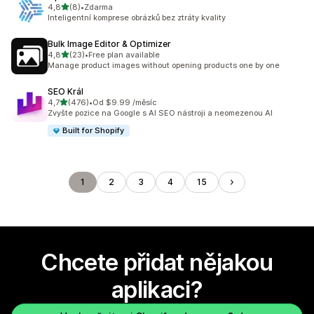
z 5 hvězd
4,8
(8)
•
Zdarma
Celkový počet recenzí: 8
Inteligentní komprese obrázků bez ztráty kvality
Bulk Image Editor & Optimizer
z 5 hvězd
4,8
(23)
•
Free plan available
Celkový počet recenzí: 23
Manage product images without opening products one by one
SEO Král
z 5 hvězd
4,7
(476)
•
Od $9.99 /měsíc
Celkový počet recenzí: 476
Zvyšte pozice na Google s AI SEO nástroji a neomezenou AI
Built for Shopify
1
2
3
4
15
Chcete přidat nějakou
aplikaci?