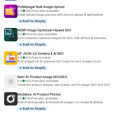
PicManager Bulk Image Upload
z 5 hvězd
4,6
(36)
•
Free plan available
Celkový počet recenzí: 36
Boost upload image process with picture upload & optimization
Built for Shopify
WEBP Image Optimizer+Speed SEO
z 5 hvězd
4,9
(6)
•
Free plan available
Celkový počet recenzí: 6
Bulk Compress Optimize Images for SEO. Edit AltText & Filename
Built for Shopify
GP JSON‑LD Schema & AI SEO
z 5 hvězd
4,9
(51)
•
Free to install
Celkový počet recenzí: 51
Rich snippets & AI-powered SEO tools for more Google clicks
Built for Shopify
Next AI: Product Image SEO/GEO
z 5 hvězd
5,0
(43)
•
Free plan available
Celkový počet recenzí: 43
Generate product images, see scores, and fix image SEO and GEO
Modelize: AI Product Photos
z 5 hvězd
5,0
(13)
•
Free plan available
Celkový počet recenzí: 13
Bulk AI photography & lifestyle AI images. On-model AI photos.
Built for Shopify