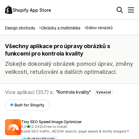
Shopify App Store
Design obchodu
Obrázky a multimédia
Editor obrázků
Všechny aplikace pro úpravy obrázků s
funkcemi pro kontrola kvality
Získejte dokonalý obrázek pomocí úprav, změny
velikosti, retušování a dalších optimalizací.
Více aplikací (357) s:
Kontrola kvality
Vymazat
Built for Shopify
Tiny SEO Speed Image Optimizer
z 5 hvězd
5,0
(2 242)
•
Free to install
Celkový počet recenzí: 2242
Boost SEO traffic, AEO/AI search, page speed & minify images!↑