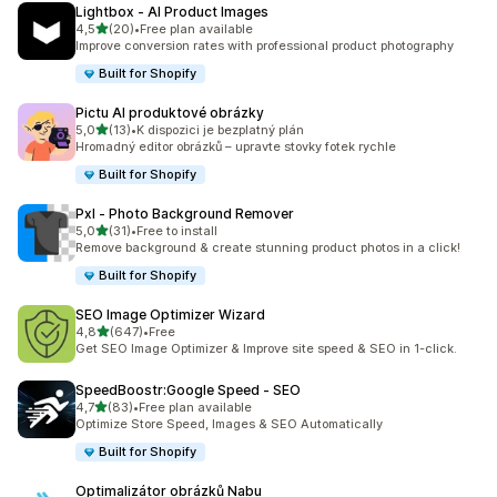
Lightbox ‑ AI Product Images
z 5 hvězd
4,5
(20)
•
Free plan available
Celkový počet recenzí: 20
Improve conversion rates with professional product photography
Built for Shopify
Pictu AI produktové obrázky
z 5 hvězd
5,0
(13)
•
K dispozici je bezplatný plán
Celkový počet recenzí: 13
Hromadný editor obrázků – upravte stovky fotek rychle
Built for Shopify
Pxl ‑ Photo Background Remover
z 5 hvězd
5,0
(31)
•
Free to install
Celkový počet recenzí: 31
Remove background & create stunning product photos in a click!
Built for Shopify
SEO Image Optimizer Wizard
z 5 hvězd
4,8
(647)
•
Free
Celkový počet recenzí: 647
Get SEO Image Optimizer & Improve site speed & SEO in 1-click.
SpeedBoostr:Google Speed ‑ SEO
z 5 hvězd
4,7
(83)
•
Free plan available
Celkový počet recenzí: 83
Optimize Store Speed, Images & SEO Automatically
Built for Shopify
Optimalizátor obrázků Nabu