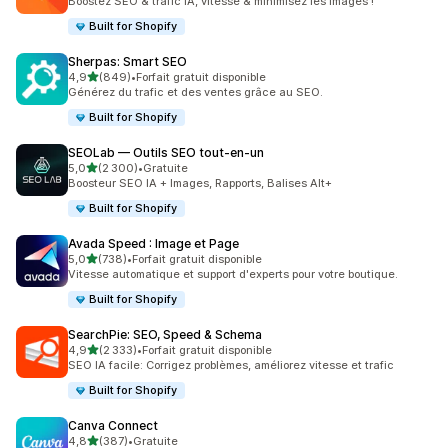
Boostez SEO & trafic IA, vitesse & minimisez les images !
Built for Shopify
Sherpas: Smart SEO
étoile(s) sur 5
4,9
(849)
•
Forfait gratuit disponible
849 avis au total
Générez du trafic et des ventes grâce au SEO.
Built for Shopify
SEOLab — Outils SEO tout‑en‑un
étoile(s) sur 5
5,0
(2 300)
•
Gratuite
2300 avis au total
Boosteur SEO IA + Images, Rapports, Balises Alt+
Built for Shopify
Avada Speed : Image et Page
étoile(s) sur 5
5,0
(738)
•
Forfait gratuit disponible
738 avis au total
Vitesse automatique et support d'experts pour votre boutique.
Built for Shopify
SearchPie: SEO, Speed & Schema
étoile(s) sur 5
4,9
(2 333)
•
Forfait gratuit disponible
2333 avis au total
SEO IA facile: Corrigez problèmes, améliorez vitesse et trafic
Built for Shopify
Canva Connect
étoile(s) sur 5
4,8
(387)
•
Gratuite
387 avis au total