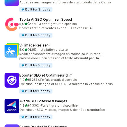
Accédez aux images et fichiers de vos produits dans Canva
Built for Shopify
Tapita AI SEO Optimizer, Speed
étoile(s) sur 5
5,0
(2 441)
•
Forfait gratuit disponible
2441 avis au total
Boostez trafic et ventes avec SEO et vitesse IA
Built for Shopify
VF Image Resizer+
étoile(s) sur 5
5,0
(425)
•
Installation gratuite
425 avis au total
Redimensionnement d’images en masse pour un rendu
professionnel, compression et texte alternatif par l’IA
Built for Shopify
Booster SEO et Optimiseur d'Im
étoile(s) sur 5
4,9
(5 253)
•
Forfait gratuit disponible
5253 avis au total
Optimiseur d’images et SEO IA – Améliorez la vitesse et la vis
Built for Shopify
Avada SEO Vitesse & Images
étoile(s) sur 5
4,9
(4 330)
•
Forfait gratuit disponible
4330 avis au total
Optimiseur SEO, vitesse, images & données structurées
Built for Shopify
Pages Produit IA Photoroom