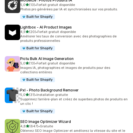
Modelize : Photos Produits IA
étoile(s) sur 5
5,0
(13)
•
Forfait gratuit disponible
13 avis au total
Photos pro générées par IA et synchronisées sur vos produits.
Built for Shopify
Lightbox ‑ AI Product Images
étoile(s) sur 5
4,5
(20)
•
Forfait gratuit disponible
20 avis au total
Améliorer les taux de conversion avec des photographies de
produits professionnelles
Built for Shopify
Pictu Bulk AI Image Generation
étoile(s) sur 5
5,0
(13)
•
Forfait gratuit disponible
13 avis au total
Images IA, photographies et images de produits pour des
collections entières
Built for Shopify
Pxl ‑ Photo Background Remover
étoile(s) sur 5
5,0
(31)
•
Installation gratuite
31 avis au total
Supprimez l’arrière-plan et créez de superbes photos de produits en
un clic !
Built for Shopify
SEO Image Optimizer Wizard
étoile(s) sur 5
4,8
(647)
•
Gratuite
647 avis au total
Obtenez SEO Image Optimizer et améliorez la vitesse du site et le