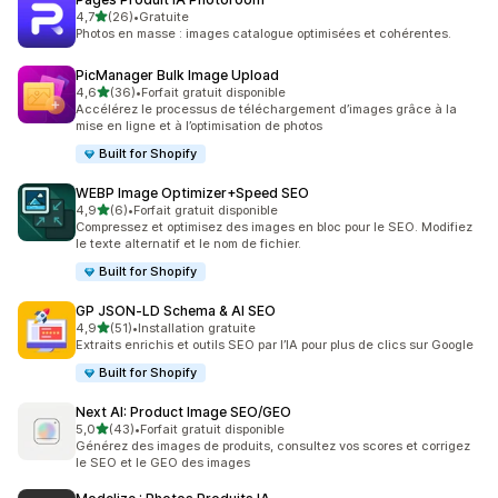
étoile(s) sur 5
4,7
(26)
•
Gratuite
26 avis au total
Photos en masse : images catalogue optimisées et cohérentes.
PicManager Bulk Image Upload
étoile(s) sur 5
4,6
(36)
•
Forfait gratuit disponible
36 avis au total
Accélérez le processus de téléchargement d’images grâce à la
mise en ligne et à l’optimisation de photos
Built for Shopify
WEBP Image Optimizer+Speed SEO
étoile(s) sur 5
4,9
(6)
•
Forfait gratuit disponible
6 avis au total
Compressez et optimisez des images en bloc pour le SEO. Modifiez
le texte alternatif et le nom de fichier.
Built for Shopify
GP JSON‑LD Schema & AI SEO
étoile(s) sur 5
4,9
(51)
•
Installation gratuite
51 avis au total
Extraits enrichis et outils SEO par l’IA pour plus de clics sur Google
Built for Shopify
Next AI: Product Image SEO/GEO
étoile(s) sur 5
5,0
(43)
•
Forfait gratuit disponible
43 avis au total
Générez des images de produits, consultez vos scores et corrigez
le SEO et le GEO des images