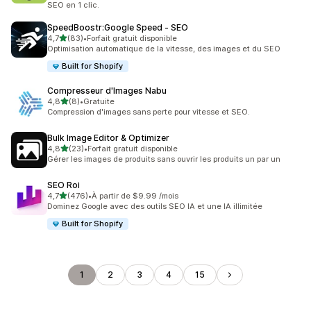
SEO en 1 clic.
SpeedBoostr:Google Speed ‑ SEO
étoile(s) sur 5
4,7
(83)
•
Forfait gratuit disponible
83 avis au total
Optimisation automatique de la vitesse, des images et du SEO
Built for Shopify
Compresseur d'Images Nabu
étoile(s) sur 5
4,8
(8)
•
Gratuite
8 avis au total
Compression d'images sans perte pour vitesse et SEO.
Bulk Image Editor & Optimizer
étoile(s) sur 5
4,8
(23)
•
Forfait gratuit disponible
23 avis au total
Gérer les images de produits sans ouvrir les produits un par un
SEO Roi
étoile(s) sur 5
4,7
(476)
•
À partir de $9.99 /mois
476 avis au total
Dominez Google avec des outils SEO IA et une IA illimitée
Built for Shopify
1
2
3
4
15