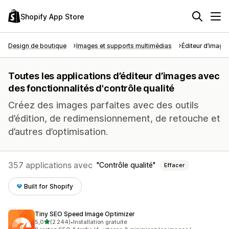
Shopify App Store
Design de boutique
Images et supports multimédias
Éditeur d’image
Toutes les applications d’éditeur d’images avec
des fonctionnalités d'contrôle qualité
Créez des images parfaites avec des outils
d’édition, de redimensionnement, de retouche et
d’autres d’optimisation.
357 applications avec
Contrôle qualité
Effacer
Built for Shopify
Tiny SEO Speed Image Optimizer
étoile(s) sur 5
5,0
(2 244)
•
Installation gratuite
2244 avis au total