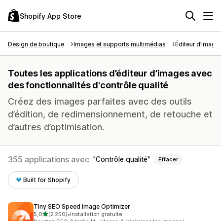
Shopify App Store
Design de boutique
Images et supports multimédias
Éditeur d’image
Toutes les applications d’éditeur d’images avec
des fonctionnalités d'contrôle qualité
Créez des images parfaites avec des outils
d’édition, de redimensionnement, de retouche et
d’autres d’optimisation.
355 applications avec
Contrôle qualité
Effacer
Built for Shopify
Tiny SEO Speed Image Optimizer
étoile(s) sur 5
5,0
(2 250)
•
Installation gratuite
2250 avis au total