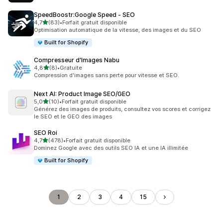
SpeedBoostr:Google Speed ‑ SEO
étoile(s) sur 5
4,7
(83)
•
Forfait gratuit disponible
83 avis au total
Optimisation automatique de la vitesse, des images et du SEO
Built for Shopify
Compresseur d'Images Nabu
étoile(s) sur 5
4,8
(8)
•
Gratuite
8 avis au total
Compression d'images sans perte pour vitesse et SEO.
Next AI: Product Image SEO/GEO
étoile(s) sur 5
5,0
(10)
•
Forfait gratuit disponible
10 avis au total
Générez des images de produits, consultez vos scores et corrigez
le SEO et le GEO des images
SEO Roi
étoile(s) sur 5
4,7
(478)
•
Forfait gratuit disponible
478 avis au total
Dominez Google avec des outils SEO IA et une IA illimitée
Built for Shopify
1
2
3
4
15