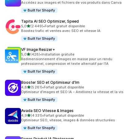
Accédez aux images et fichiers de vos produits dans Canva
Built for Shopify
Tapita AI SEO Optimizer, Speed
étoile(s) sur 5
5,0
(2 449)
•
Forfait gratuit disponible
2449 avis au total
Boostez trafic et ventes avec SEO et vitesse IA
Built for Shopify
VF Image Resizer+
étoile(s) sur 5
5,0
(428)
•
Installation gratuite
428 avis au total
Redimensionnement d’images en masse pour un rendu
professionnel, compression et texte alternatif par l’IA
Built for Shopify
Booster SEO et Optimiseur d'Im
étoile(s) sur 5
4,8
(5 261)
•
Forfait gratuit disponible
5261 avis au total
Optimiseur d’images et SEO IA – Améliorez la vitesse et la vis
Built for Shopify
Avada SEO Vitesse & Images
étoile(s) sur 5
4,9
(4 331)
•
Forfait gratuit disponible
4331 avis au total
Optimiseur SEO, vitesse, images & données structurées
Built for Shopify
Pages Produit IA Photoroom