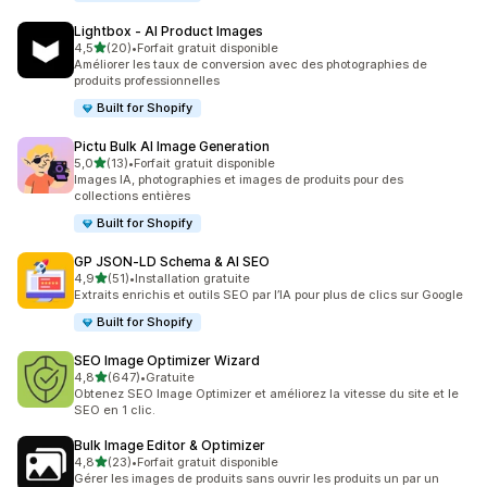
Lightbox ‑ AI Product Images
étoile(s) sur 5
4,5
(20)
•
Forfait gratuit disponible
20 avis au total
Améliorer les taux de conversion avec des photographies de
produits professionnelles
Built for Shopify
Pictu Bulk AI Image Generation
étoile(s) sur 5
5,0
(13)
•
Forfait gratuit disponible
13 avis au total
Images IA, photographies et images de produits pour des
collections entières
Built for Shopify
GP JSON‑LD Schema & AI SEO
étoile(s) sur 5
4,9
(51)
•
Installation gratuite
51 avis au total
Extraits enrichis et outils SEO par l’IA pour plus de clics sur Google
Built for Shopify
SEO Image Optimizer Wizard
étoile(s) sur 5
4,8
(647)
•
Gratuite
647 avis au total
Obtenez SEO Image Optimizer et améliorez la vitesse du site et le
SEO en 1 clic.
Bulk Image Editor & Optimizer
étoile(s) sur 5
4,8
(23)
•
Forfait gratuit disponible
23 avis au total
Gérer les images de produits sans ouvrir les produits un par un