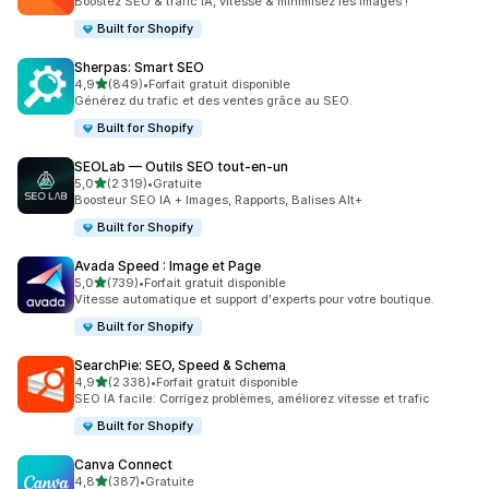
Boostez SEO & trafic IA, vitesse & minimisez les images !
Built for Shopify
Sherpas: Smart SEO
étoile(s) sur 5
4,9
(849)
•
Forfait gratuit disponible
849 avis au total
Générez du trafic et des ventes grâce au SEO.
Built for Shopify
SEOLab — Outils SEO tout‑en‑un
étoile(s) sur 5
5,0
(2 319)
•
Gratuite
2319 avis au total
Boosteur SEO IA + Images, Rapports, Balises Alt+
Built for Shopify
Avada Speed : Image et Page
étoile(s) sur 5
5,0
(739)
•
Forfait gratuit disponible
739 avis au total
Vitesse automatique et support d'experts pour votre boutique.
Built for Shopify
SearchPie: SEO, Speed & Schema
étoile(s) sur 5
4,9
(2 338)
•
Forfait gratuit disponible
2338 avis au total
SEO IA facile: Corrigez problèmes, améliorez vitesse et trafic
Built for Shopify
Canva Connect
étoile(s) sur 5
4,8
(387)
•
Gratuite
387 avis au total