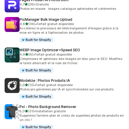
étoile(s) sur 5
4,7
(26)
•
Gratuite
26 avis au total
Photos en masse : images catalogue optimisées et cohérentes.
PicManager Bulk Image Upload
étoile(s) sur 5
4,6
(36)
•
Forfait gratuit disponible
36 avis au total
Accélérez le processus de téléchargement d’images grâce à la
mise en ligne et à l’optimisation de photos
Built for Shopify
WEBP Image Optimizer+Speed SEO
étoile(s) sur 5
4,9
(6)
•
Forfait gratuit disponible
6 avis au total
Compressez et optimisez des images en bloc pour le SEO. Modifiez
le texte alternatif et le nom de fichier.
Built for Shopify
Modelize : Photos Produits IA
étoile(s) sur 5
5,0
(13)
•
Forfait gratuit disponible
13 avis au total
Photos pro générées par IA et synchronisées sur vos produits.
Built for Shopify
Pxl ‑ Photo Background Remover
étoile(s) sur 5
5,0
(31)
•
Installation gratuite
31 avis au total
Supprimez l’arrière-plan et créez de superbes photos de produits en
un clic !
Built for Shopify