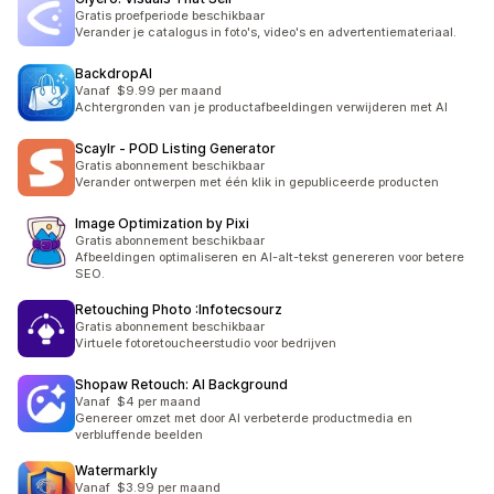
Gratis proefperiode beschikbaar
Verander je catalogus in foto's, video's en advertentiemateriaal.
BackdropAI
Vanaf $9.99 per maand
Achtergronden van je productafbeeldingen verwijderen met AI
Scaylr ‑ POD Listing Generator
Gratis abonnement beschikbaar
Verander ontwerpen met één klik in gepubliceerde producten
Image Optimization by Pixi
Gratis abonnement beschikbaar
Afbeeldingen optimaliseren en AI-alt-tekst genereren voor betere
SEO.
Retouching Photo :Infotecsourz
Gratis abonnement beschikbaar
Virtuele fotoretoucheerstudio voor bedrijven
Shopaw Retouch: AI Background
Vanaf $4 per maand
Genereer omzet met door AI verbeterde productmedia en
verbluffende beelden
Watermarkly
Vanaf $3.99 per maand