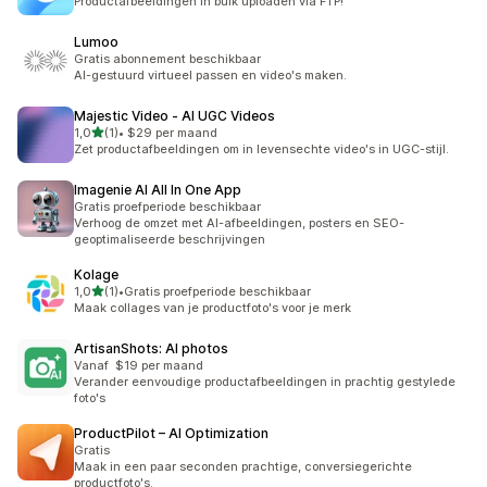
Productafbeeldingen in bulk uploaden via FTP!
Lumoo
Gratis abonnement beschikbaar
AI-gestuurd virtueel passen en video's maken.
Majestic Video ‑ AI UGC Videos
van 5 sterren
1,0
(1)
•
$29 per maand
1 recensies in totaal
Zet productafbeeldingen om in levensechte video's in UGC-stijl.
Imagenie AI All In One App
Gratis proefperiode beschikbaar
Verhoog de omzet met AI-afbeeldingen, posters en SEO-
geoptimaliseerde beschrijvingen
Kolage
van 5 sterren
1,0
(1)
•
Gratis proefperiode beschikbaar
1 recensies in totaal
Maak collages van je productfoto's voor je merk
ArtisanShots: AI photos
Vanaf $19 per maand
Verander eenvoudige productafbeeldingen in prachtig gestylede
foto's
ProductPilot – AI Optimization
Gratis
Maak in een paar seconden prachtige, conversiegerichte
productfoto's.