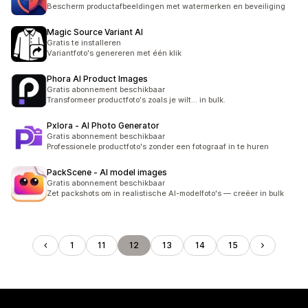
Bescherm productafbeeldingen met watermerken en beveiliging
Magic Source Variant AI
Gratis te installeren
Variantfoto's genereren met één klik
Phora AI Product Images
Gratis abonnement beschikbaar
Transformeer productfoto's zoals je wilt... in bulk.
Pxlora ‑ AI Photo Generator
Gratis abonnement beschikbaar
Professionele productfoto's zonder een fotograaf in te huren
PackScene ‑ AI model images
Gratis abonnement beschikbaar
Zet packshots om in realistische AI-modelfoto's — creëer in bulk
1
11
12
13
14
15