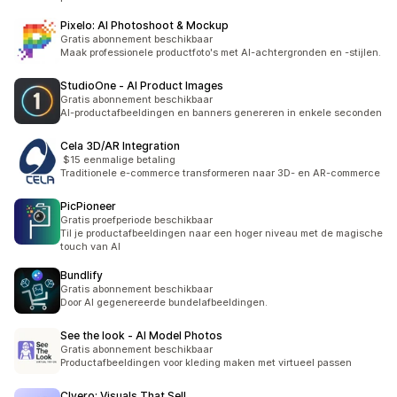
Pixelo: AI Photoshoot & Mockup
Gratis abonnement beschikbaar
Maak professionele productfoto's met AI-achtergronden en -stijlen.
StudioOne ‑ AI Product Images
Gratis abonnement beschikbaar
AI-productafbeeldingen en banners genereren in enkele seconden
Cela 3D/AR Integration
$15 eenmalige betaling
Traditionele e-commerce transformeren naar 3D- en AR-commerce
PicPioneer
Gratis proefperiode beschikbaar
Til je productafbeeldingen naar een hoger niveau met de magische
touch van AI
Bundlify
Gratis abonnement beschikbaar
Door AI gegenereerde bundelafbeeldingen.
See the look ‑ AI Model Photos
Gratis abonnement beschikbaar
Productafbeeldingen voor kleding maken met virtueel passen
Clyero: Visuals That Sell