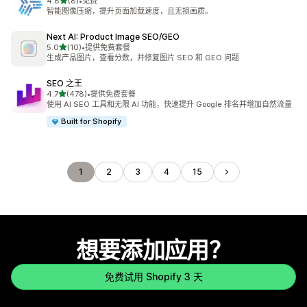
星（满分 5 星）
4.8
(8)
•
免费
总共 8 条评论
智能图像压缩，提升页面加载速度，且无损画质。
Next AI: Product Image SEO/GEO
星（满分 5 星）
5.0
(10)
•
提供免费套餐
总共 10 条评论
生成产品图片，查看分数，并修复图片 SEO 和 GEO 问题
SEO 之王
星（满分 5 星）
4.7
(478)
•
提供免费套餐
总共 478 条评论
使用 AI SEO 工具和无限 AI 功能，快速提升 Google 排名并增加自然流量
Built for Shopify
1
2
3
4
15
想要添加应用？
免费试用 Shopify 3 天