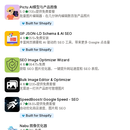
Pictu AI模型与产品图像
星（满分 5 星）
5.0
(13)
•
提供免费套餐
总共 13 条评论
批量图片编辑器 - 在几分钟内编辑数百张产品照片
Built for Shopify
GP JSON‑LD Schema & AI SEO
星（满分 5 星）
4.9
(51)
•
免费安装
总共 51 条评论
丰富网页摘要和 AI 驱动的 SEO 工具，带来更多 Google 点击量
Built for Shopify
SEO Image Optimizer Wizard
星（满分 5 星）
4.8
(647)
•
免费
总共 647 条评论
获取 SEO 图片优化器，一键提升网站速度和 SEO 表现。
Bulk Image Editor & Optimizer
星（满分 5 星）
4.8
(23)
•
提供免费套餐
总共 23 条评论
无需逐一打开产品即可管理图片
SpeedBoostr:Google Speed ‑ SEO
星（满分 5 星）
4.7
(83)
•
提供免费套餐
总共 83 条评论
自动优化商店速度、图片和 SEO
Built for Shopify
Nabu 图像优化器