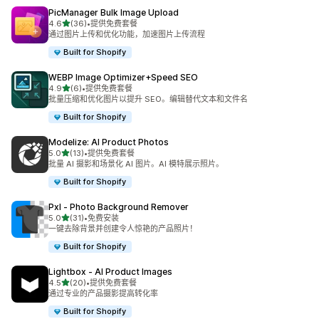
PicManager Bulk Image Upload
星（满分 5 星）
4.6
(36)
•
提供免费套餐
总共 36 条评论
通过图片上传和优化功能，加速图片上传流程
Built for Shopify
WEBP Image Optimizer+Speed SEO
星（满分 5 星）
4.9
(6)
•
提供免费套餐
总共 6 条评论
批量压缩和优化图片以提升 SEO。编辑替代文本和文件名
Built for Shopify
Modelize: AI Product Photos
星（满分 5 星）
5.0
(13)
•
提供免费套餐
总共 13 条评论
批量 AI 摄影和场景化 AI 图片。AI 模特展示照片。
Built for Shopify
Pxl ‑ Photo Background Remover
星（满分 5 星）
5.0
(31)
•
免费安装
总共 31 条评论
一键去除背景并创建令人惊艳的产品照片！
Built for Shopify
Lightbox ‑ AI Product Images
星（满分 5 星）
4.5
(20)
•
提供免费套餐
总共 20 条评论
通过专业的产品摄影提高转化率
Built for Shopify