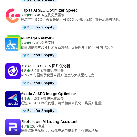
Tapita AI SEO Optimizer, Speed
星（满分 5 星）
5.0
(2,449)
•
提供免费套餐
总共 2449 条评论
通过智能 SEO、页面速度、AI SEO 和图片优化，提升流量与销售。
Built for Shopify
VF Image Resizer+
星（满分 5 星）
5.0
(428)
•
免费安装
总共 428 条评论
批量调整图片尺寸打造专业外观，支持图片压缩与 AI 替代文本
Built for Shopify
BOOSTER SEO & 图片优化器
星（满分 5 星）
4.8
(5,261)
•
提供免费套餐
总共 5261 条评论
AI SEO 与图像优化器 – 提升速度与大模型可见度
Built for Shopify
Avada AI SEO Image Optimizer
星（满分 5 星）
4.9
(4,331)
•
提供免费套餐
总共 4331 条评论
通过 AI SEO 审核代理、清单和页面优化工具提升销量
Built for Shopify
Photoroom AI Listing Assistant
星（满分 5 星）
4.7
(26)
•
免费
总共 26 条评论
批量编辑产品照片：优化产品目录图片并保持风格统一