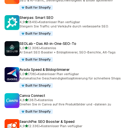
SEO & KI-Traffic, Seitengeschwindigkeit & Bilder optimieren!
Built for Shopify
Sherpas: Smart SEO
von 5 Sternen
4,9
(849)
•
Kostenloser Plan verfügbar
849 Rezensionen insgesamt
Steigern Sie Traffic und Verkäufe durch verbesserte SEO.
Built for Shopify
SEOLab – Das All‑in‑One‑SEO‑To
von 5 Sternen
5,0
(2.308)
•
Kostenlos
2308 Rezensionen insgesamt
AI Smart SEO Booster + Bildoptimierer, SEO-Berichte, Alt-Tags
Built for Shopify
Avada Speed & Bildoptimierer
von 5 Sternen
5,0
(738)
•
Kostenloser Plan verfügbar
738 Rezensionen insgesamt
Automatische Geschwindigkeitsoptimierung für schnellere Shops
Built for Shopify
Canva Connect
von 5 Sternen
4,8
(387)
•
Kostenlos
387 Rezensionen insgesamt
Greifen Sie in Canva auf Ihre Produktbilder und -dateien zu
Built for Shopify
SearchPie: SEO Booster & Speed
von 5 Sternen
4,9
(2.336)
•
Kostenloser Plan verfügbar
2336 Rezensionen insgesamt