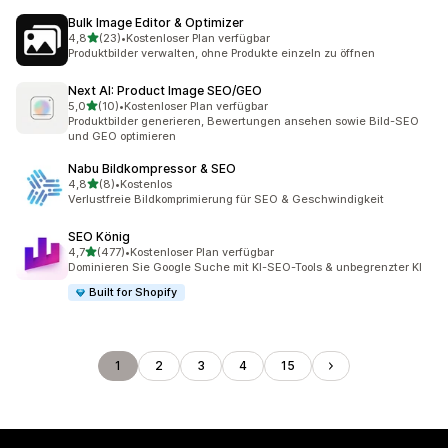
Bulk Image Editor & Optimizer
von 5 Sternen
4,8
(23)
•
Kostenloser Plan verfügbar
23 Rezensionen insgesamt
Produktbilder verwalten, ohne Produkte einzeln zu öffnen
Next AI: Product Image SEO/GEO
von 5 Sternen
5,0
(10)
•
Kostenloser Plan verfügbar
10 Rezensionen insgesamt
Produktbilder generieren, Bewertungen ansehen sowie Bild-SEO
und GEO optimieren
Nabu Bildkompressor & SEO
von 5 Sternen
4,8
(8)
•
Kostenlos
8 Rezensionen insgesamt
Verlustfreie Bildkomprimierung für SEO & Geschwindigkeit
SEO König
von 5 Sternen
4,7
(477)
•
Kostenloser Plan verfügbar
477 Rezensionen insgesamt
Dominieren Sie Google Suche mit KI-SEO-Tools & unbegrenzter KI
Built for Shopify
1
2
3
4
15