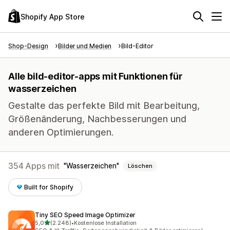
Shopify App Store
Shop-Design
Bilder und Medien
Bild-Editor
Alle bild-editor-apps mit Funktionen für
wasserzeichen
Gestalte das perfekte Bild mit Bearbeitung,
Größenänderung, Nachbesserungen und
anderen Optimierungen.
354 Apps mit
Wasserzeichen
Löschen
Built for Shopify
Tiny SEO Speed Image Optimizer
von 5 Sternen
5,0
(2.248)
•
Kostenlose Installation
2248 Rezensionen insgesamt