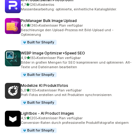
von 5 Sternen
4,7
(26)
•
Kostenlos
26 Rezensionen insgesamt
Massenbearbeitung: optimierte, einheitliche Katalogbilder.
PicManager Bulk Image Upload
von 5 Sternen
4,6
(36)
•
Kostenloser Plan verfügbar
36 Rezensionen insgesamt
Beschleunige den Upload-Prozess mit Bild-Upload und -
Optimierung
Built for Shopify
WEBP Image Optimizer+Speed SEO
von 5 Sternen
4,9
(6)
•
Kostenloser Plan verfügbar
6 Rezensionen insgesamt
Bilder in großen Mengen für SEO komprimieren und optimieren. Alt-
Texte und Dateinamen bearbeiten
Built for Shopify
Modelize: KI Produktfotos
von 5 Sternen
5,0
(13)
•
Kostenloser Plan verfügbar
13 Rezensionen insgesamt
Profi-Fotos erstellen und mit Produkten synchronisieren.
Built for Shopify
Lightbox ‑ AI Product Images
von 5 Sternen
4,5
(20)
•
Kostenloser Plan verfügbar
20 Rezensionen insgesamt
Conversion-Raten durch professionelle Produktfotografie steigern
Built for Shopify