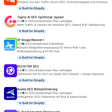
Steigern Sie den Traffic durch SEO, Geschwindigkeit und Schema
Built for Shopify
Tapita AI SEO Optimizer, Speed
von 5 Sternen
5,0
(2.446)
•
Kostenloser Plan verfügbar
2446 Rezensionen insgesamt
Mehr Traffic & Umsatz mit smartem SEO, Speed & KI-Optimierung
Built for Shopify
VF Image Resizer+
von 5 Sternen
5,0
(425)
•
Kostenlose Installation
425 Rezensionen insgesamt
Massen-Bildgrößenanpassung für einen Profi-Look,
Bildkomprimierung & KI-Alt-Text
Built for Shopify
BOOSTER SEO
von 5 Sternen
4,8
(5.263)
•
Kostenloser Plan verfügbar
5263 Rezensionen insgesamt
Optimieren Sie Ihr SEO mit Smart SEO Booster + Image Optimiser
Built for Shopify
Avada SEO Bildoptimierung
von 5 Sternen
4,9
(4.329)
•
Kostenloser Plan verfügbar
4329 Rezensionen insgesamt
Intelligenter SEO-Optimierer mit Bild & Speed Boost
Built for Shopify
KI‑Produktseiten Photoroom