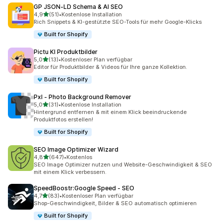
GP JSON‑LD Schema & AI SEO
von 5 Sternen
4,9
(51)
•
Kostenlose Installation
51 Rezensionen insgesamt
Rich Snippets & KI-gestützte SEO-Tools für mehr Google-Klicks
Built for Shopify
Pictu KI Produktbilder
von 5 Sternen
5,0
(13)
•
Kostenloser Plan verfügbar
13 Rezensionen insgesamt
Editor für Produktbilder & Videos für Ihre ganze Kollektion.
Built for Shopify
Pxl ‑ Photo Background Remover
von 5 Sternen
5,0
(31)
•
Kostenlose Installation
31 Rezensionen insgesamt
Hintergrund entfernen & mit einem Klick beeindruckende
Produktfotos erstellen!
Built for Shopify
SEO Image Optimizer Wizard
von 5 Sternen
4,8
(647)
•
Kostenlos
647 Rezensionen insgesamt
SEO Image Optimizer nutzen und Website-Geschwindigkeit & SEO
mit einem Klick verbessern.
SpeedBoostr:Google Speed ‑ SEO
von 5 Sternen
4,7
(83)
•
Kostenloser Plan verfügbar
83 Rezensionen insgesamt
Shop-Geschwindigkeit, Bilder & SEO automatisch optimieren
Built for Shopify