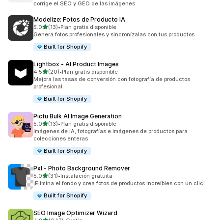
corrige el SEO y GEO de las imágenes
Modelize: Fotos de Producto IA
de 5 estrellas
5.0
(13)
•
Plan gratis disponible
13 reseñas en total
Genera fotos profesionales y sincronízalas con tus productos.
Built for Shopify
Lightbox ‑ AI Product Images
de 5 estrellas
4.5
(20)
•
Plan gratis disponible
20 reseñas en total
Mejora las tasas de conversión con fotografía de productos
profesional
Built for Shopify
Pictu Bulk AI Image Generation
de 5 estrellas
5.0
(13)
•
Plan gratis disponible
13 reseñas en total
Imágenes de IA, fotografías e imágenes de productos para
colecciones enteras
Built for Shopify
Pxl ‑ Photo Background Remover
de 5 estrellas
5.0
(31)
•
Instalación gratuita
31 reseñas en total
¡Elimina el fondo y crea fotos de productos increíbles con un clic!
Built for Shopify
SEO Image Optimizer Wizard