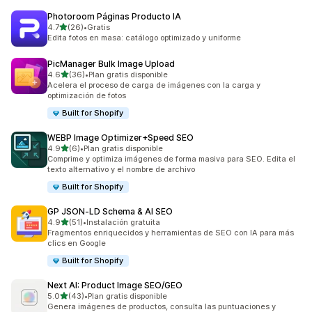
Photoroom Páginas Producto IA
de 5 estrellas
4.7
(26)
•
Gratis
26 reseñas en total
Edita fotos en masa: catálogo optimizado y uniforme
PicManager Bulk Image Upload
de 5 estrellas
4.6
(36)
•
Plan gratis disponible
36 reseñas en total
Acelera el proceso de carga de imágenes con la carga y
optimización de fotos
Built for Shopify
WEBP Image Optimizer+Speed SEO
de 5 estrellas
4.9
(6)
•
Plan gratis disponible
6 reseñas en total
Comprime y optimiza imágenes de forma masiva para SEO. Edita el
texto alternativo y el nombre de archivo
Built for Shopify
GP JSON‑LD Schema & AI SEO
de 5 estrellas
4.9
(51)
•
Instalación gratuita
51 reseñas en total
Fragmentos enriquecidos y herramientas de SEO con IA para más
clics en Google
Built for Shopify
Next AI: Product Image SEO/GEO
de 5 estrellas
5.0
(43)
•
Plan gratis disponible
43 reseñas en total
Genera imágenes de productos, consulta las puntuaciones y