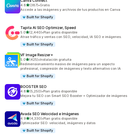
Canva Connect
de 5 estrellas
4.8
(387)
•
Gratis
387 reseñas en total
Accede a las imágenes y archivos de tus productos en Canva
Built for Shopify
Tapita AI SEO Optimizer, Speed
de 5 estrellas
5.0
(2,440)
•
Plan gratis disponible
2440 reseñas en total
Atrae tráfico y ventas con SEO, velocidad, IA SEO e imágenes.
Built for Shopify
VF Image Resizer+
de 5 estrellas
5.0
(425)
•
Instalación gratuita
425 reseñas en total
Redimensionamiento masivo de imágenes para un aspecto
profesional, compresión de imágenes y texto alternativo con IA
Built for Shopify
BOOSTER SEO
de 5 estrellas
4.8
(5,250)
•
Plan gratis disponible
5250 reseñas en total
Mejora tu SEO con Smart SEO Booster + Optimizador de imágenes
Built for Shopify
Avada SEO Velocidad e Imágenes
de 5 estrellas
4.9
(4,330)
•
Plan gratis disponible
4330 reseñas en total
Optimizador SEO: velocidad, imágenes y datos
Built for Shopify