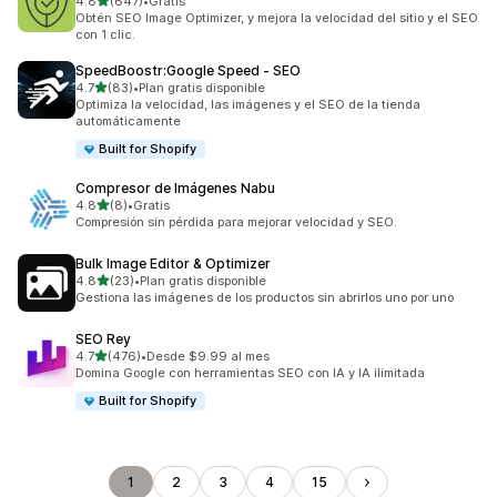
de 5 estrellas
4.8
(647)
•
Gratis
647 reseñas en total
Obtén SEO Image Optimizer, y mejora la velocidad del sitio y el SEO
con 1 clic.
SpeedBoostr:Google Speed ‑ SEO
de 5 estrellas
4.7
(83)
•
Plan gratis disponible
83 reseñas en total
Optimiza la velocidad, las imágenes y el SEO de la tienda
automáticamente
Built for Shopify
Compresor de Imágenes Nabu
de 5 estrellas
4.8
(8)
•
Gratis
8 reseñas en total
Compresión sin pérdida para mejorar velocidad y SEO.
Bulk Image Editor & Optimizer
de 5 estrellas
4.8
(23)
•
Plan gratis disponible
23 reseñas en total
Gestiona las imágenes de los productos sin abrirlos uno por uno
SEO Rey
de 5 estrellas
4.7
(476)
•
Desde $9.99 al mes
476 reseñas en total
Domina Google con herramientas SEO con IA y IA ilimitada
Built for Shopify
1
2
3
4
15