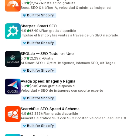
de 5 estrellas
5.0
(2,242)
•
Instalación gratuita
2242 reseñas en total
Boost SEO & tráfico IA, velocidad & minimiza imágenes!
Built for Shopify
Sherpas: Smart SEO
de 5 estrellas
4.9
(849)
•
Plan gratis disponible
849 reseñas en total
Impulse el tráfico y las ventas a través de un SEO mejorado.
Built for Shopify
SEOLab — SEO Todo‑en‑Uno
de 5 estrellas
5.0
(2,297)
•
Gratis
2297 reseñas en total
AI Smart SEO + Optim. Imágenes, Informes SEO, Alt Tags+
Built for Shopify
Avada Speed: Imagen y Página
de 5 estrellas
5.0
(738)
•
Plan gratis disponible
738 reseñas en total
Velocidad y SEO de imágenes con soporte experto
Built for Shopify
SearchPie: SEO, Speed & Schema
de 5 estrellas
4.9
(2,333)
•
Plan gratis disponible
2333 reseñas en total
Aumenta el tráfico SEO con SEO Booster: velocidad, esquema ⇈
Built for Shopify