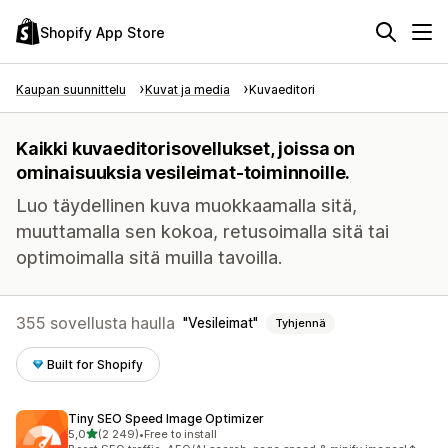
Shopify App Store
Kaupan suunnittelu
Kuvat ja media
Kuvaeditori
Kaikki kuvaeditorisovellukset, joissa on
ominaisuuksia vesileimat-toiminnoille.
Luo täydellinen kuva muokkaamalla sitä,
muuttamalla sen kokoa, retusoimalla sitä tai
optimoimalla sitä muilla tavoilla.
355 sovellusta haulla
Vesileimat
Tyhjennä
Built for Shopify
Tiny SEO Speed Image Optimizer
/ 5 tähteä
5,0
(2 249)
•
Free to install
2249 arvostelua yhteensä