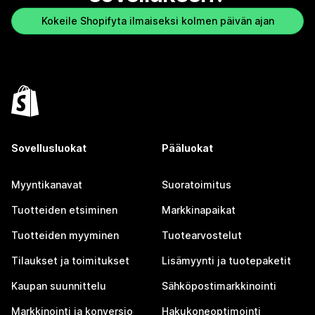
Kokeile Shopifyta ilmaiseksi kolmen päivän ajan
Sovellusluokat
Pääluokat
Myyntikanavat
Suoratoimitus
Tuotteiden etsiminen
Markkinapaikat
Tuotteiden myyminen
Tuotearvostelut
Tilaukset ja toimitukset
Lisämyynti ja tuotepaketit
Kaupan suunnittelu
Sähköpostimarkkinointi
Markkinointi ja konversio
Hakukoneoptimointi