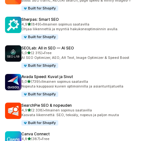
Boost SEO traffic, AEO/AI search, page speed & minify images!↑
Built for Shopify
Sherpas: Smart SEO
/ 5 tähteä
4,9
(849)
•
Ilmainen sopimus saatavilla
849 arvostelua yhteensä
Ohjaa liikennettä ja myyntiä hakukoneoptimoinnin avulla.
Built for Shopify
SEOLab: All in SEO — AI SEO
/ 5 tähteä
5,0
(2 315)
•
Free
2315 arvostelua yhteensä
AI SEO Optimizer, AEO, Alt Text, Image Optimizer & Speed Boost
Built for Shopify
Avada Speed: Kuvat ja Sivut
/ 5 tähteä
5,0
(739)
•
Ilmainen sopimus saatavilla
739 arvostelua yhteensä
Nopeuta kauppaasi kuvien optimoinnilla ja asiantuntijatuella
Built for Shopify
SearchPie SEO & nopeuden
/ 5 tähteä
4,9
(2 338)
•
Ilmainen sopimus saatavilla
2338 arvostelua yhteensä
Kasvata liikennettä: SEO, tekoäly, nopeus ja paljon muuta
Built for Shopify
Canva Connect
/ 5 tähteä
4,8
(387)
•
Free
387 arvostelua yhteensä