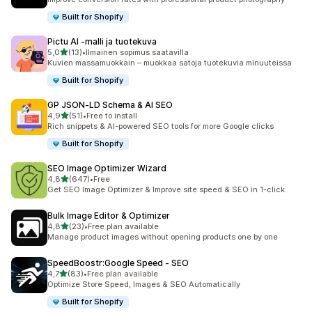
Built for Shopify
Pictu AI ‑malli ja tuotekuva
/ 5 tähteä
5,0
(13)
•
Ilmainen sopimus saatavilla
13 arvostelua yhteensä
Kuvien massamuokkain – muokkaa satoja tuotekuvia minuuteissa
Built for Shopify
GP JSON‑LD Schema & AI SEO
/ 5 tähteä
4,9
(51)
•
Free to install
51 arvostelua yhteensä
Rich snippets & AI-powered SEO tools for more Google clicks
Built for Shopify
SEO Image Optimizer Wizard
/ 5 tähteä
4,8
(647)
•
Free
647 arvostelua yhteensä
Get SEO Image Optimizer & Improve site speed & SEO in 1-click.
Bulk Image Editor & Optimizer
/ 5 tähteä
4,8
(23)
•
Free plan available
23 arvostelua yhteensä
Manage product images without opening products one by one
SpeedBoostr:Google Speed ‑ SEO
/ 5 tähteä
4,7
(83)
•
Free plan available
83 arvostelua yhteensä
Optimize Store Speed, Images & SEO Automatically
Built for Shopify