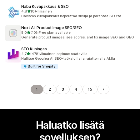
Nabu Kuvapakkaus & SEO
/ 5 tähteä
4,8
(8)
•
Ilmainen
8 arvostelua yhteensä
Häviötön kuvapakkaus nopeuttaa sivuja ja parantaa SEO:ta.
Next AI: Product Image SEO/GEO
/ 5 tähteä
5,0
(10)
•
Free plan available
10 arvostelua yhteensä
Generate product images, see scores, and fix image SEO and GEO
SEO Kuningas
/ 5 tähteä
4,7
(478)
•
Ilmainen sopimus saatavilla
478 arvostelua yhteensä
Hallitse Googlea AI SEO-työkaluilla ja rajattomalla AI:lla
Built for Shopify
1
2
3
4
15
Haluatko lisätä
sovelluksen?