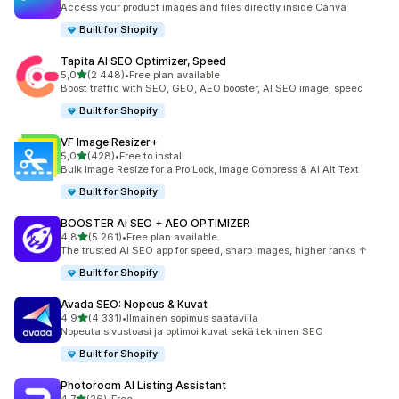
Access your product images and files directly inside Canva
Built for Shopify
Tapita AI SEO Optimizer, Speed
/ 5 tähteä
5,0
(2 448)
•
Free plan available
2448 arvostelua yhteensä
Boost traffic with SEO, GEO, AEO booster, AI SEO image, speed
Built for Shopify
VF Image Resizer+
/ 5 tähteä
5,0
(428)
•
Free to install
428 arvostelua yhteensä
Bulk Image Resize for a Pro Look, Image Compress & AI Alt Text
Built for Shopify
BOOSTER AI SEO + AEO OPTIMIZER
/ 5 tähteä
4,8
(5 261)
•
Free plan available
5261 arvostelua yhteensä
The trusted AI SEO app for speed, sharp images, higher ranks ↑
Built for Shopify
Avada SEO: Nopeus & Kuvat
/ 5 tähteä
4,9
(4 331)
•
Ilmainen sopimus saatavilla
4331 arvostelua yhteensä
Nopeuta sivustoasi ja optimoi kuvat sekä tekninen SEO
Built for Shopify
Photoroom AI Listing Assistant
/ 5 tähteä