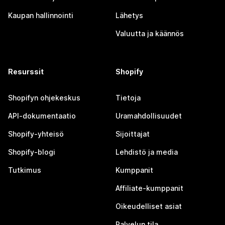
Kaupan hallinnointi
Lähetys
Valuutta ja käännös
Resurssit
Shopify
Shopifyn ohjekeskus
Tietoja
API-dokumentaatio
Uramahdollisuudet
Shopify-yhteisö
Sijoittajat
Shopify-blogi
Lehdistö ja media
Tutkimus
Kumppanit
Affiliate-kumppanit
Oikeudelliset asiat
Palvelun tila