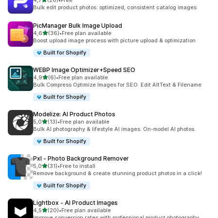
4,7
(26)
•
Free
26 arvostelua yhteensä
Bulk edit product photos: optimized, consistent catalog images
PicManager Bulk Image Upload
/ 5 tähteä
4,6
(36)
•
Free plan available
36 arvostelua yhteensä
Boost upload image process with picture upload & optimization
Built for Shopify
WEBP Image Optimizer+Speed SEO
/ 5 tähteä
4,9
(6)
•
Free plan available
6 arvostelua yhteensä
Bulk Compress Optimize Images for SEO. Edit AltText & Filename
Built for Shopify
Modelize: AI Product Photos
/ 5 tähteä
5,0
(13)
•
Free plan available
13 arvostelua yhteensä
Bulk AI photography & lifestyle AI images. On-model AI photos.
Built for Shopify
Pxl ‑ Photo Background Remover
/ 5 tähteä
5,0
(31)
•
Free to install
31 arvostelua yhteensä
Remove background & create stunning product photos in a click!
Built for Shopify
Lightbox ‑ AI Product Images
/ 5 tähteä
4,5
(20)
•
Free plan available
20 arvostelua yhteensä
Improve conversion rates with professional product photography