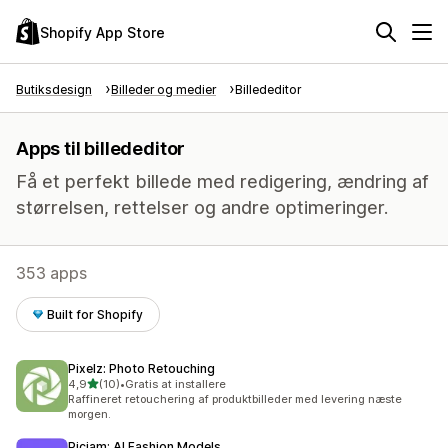
Shopify App Store
Butiksdesign
Billeder og medier
Billededitor
Apps til billededitor
Få et perfekt billede med redigering, ændring af
størrelsen, rettelser og andre optimeringer.
353 apps
Built for Shopify
Pixelz: Photo Retouching
ud af 5 stjerner
4,9
(10)
•
Gratis at installere
10 anmeldelser i alt
Raffineret retouchering af produktbilleder med levering næste
morgen.
Picjam: AI Fashion Models