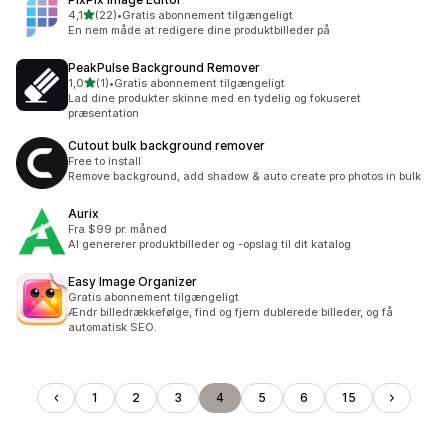
ud af 5 stjerner
4,1
(22)
•
Gratis abonnement tilgængeligt
22 anmeldelser i alt
En nem måde at redigere dine produktbilleder på
PeakPulse Background Remover
ud af 5 stjerner
1,0
(1)
•
Gratis abonnement tilgængeligt
1 anmeldelser i alt
Lad dine produkter skinne med en tydelig og fokuseret
præsentation
Cutout bulk background remover
Free to install
Remove background, add shadow & auto create pro photos in bulk
Aurix
Fra $99 pr. måned
AI genererer produktbilleder og -opslag til dit katalog
Easy Image Organizer
Gratis abonnement tilgængeligt
Ændr billedrækkefølge, find og fjern dublerede billeder, og få
automatisk SEO.
1
2
3
4
5
6
15