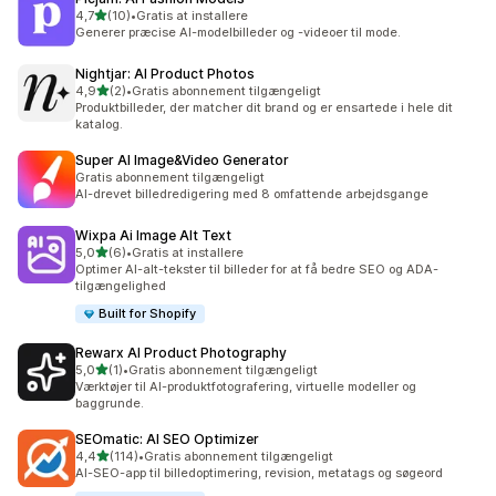
ud af 5 stjerner
4,7
(10)
•
Gratis at installere
10 anmeldelser i alt
Generer præcise AI-modelbilleder og -videoer til mode.
Nightjar: AI Product Photos
ud af 5 stjerner
4,9
(2)
•
Gratis abonnement tilgængeligt
2 anmeldelser i alt
Produktbilleder, der matcher dit brand og er ensartede i hele dit
katalog.
Super AI Image&Video Generator
Gratis abonnement tilgængeligt
AI-drevet billedredigering med 8 omfattende arbejdsgange
Wixpa Ai Image Alt Text
ud af 5 stjerner
5,0
(6)
•
Gratis at installere
6 anmeldelser i alt
Optimer AI-alt-tekster til billeder for at få bedre SEO og ADA-
tilgængelighed
Built for Shopify
Rewarx AI Product Photography
ud af 5 stjerner
5,0
(1)
•
Gratis abonnement tilgængeligt
1 anmeldelser i alt
Værktøjer til AI-produktfotografering, virtuelle modeller og
baggrunde.
SEOmatic: AI SEO Optimizer
ud af 5 stjerner
4,4
(114)
•
Gratis abonnement tilgængeligt
114 anmeldelser i alt
AI-SEO-app til billedoptimering, revision, metatags og søgeord