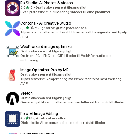
PixStudio: AI Photos & Videos
ud af 5 stjerner
5,0
(3)
•
Gratis abonnement tilgængeligt
3 anmeldelser i alt
Skab professionelle billeder og videoer til dine produkter
Contona ‑ AI Creative Studio
ud af 5 stjerner
5,0
(1)
•
Mulighed for gratis prøveperiode
1 anmeldelser i alt
Tilpas produktbilleder og tekst til hver enkelt besøgende ved hjælp
af AI.
WebP wizard image optimizer
Gratis abonnement tilgængeligt
Optimer JPG-, PNG- og GIF-billeder til WebP for hurtigere
indlæsning
Image Optimizer Pro by MP
Gratis abonnement tilgængeligt
Tilpas størrelse, komprimer og masseoptimer fotos med WebP og
AVIF
Veeton
Gratis abonnement tilgængeligt
Generer øjeblikkeligt billeder med modeller ud fra produktbilleder.
Pixc: AI Image Editing
ud af 5 stjerner
4,7
(35)
•
Gratis at installere
35 anmeldelser i alt
Øjeblikkelig AI-baggrundsfjernelse til produktbilleder.
PixPix Image Editor