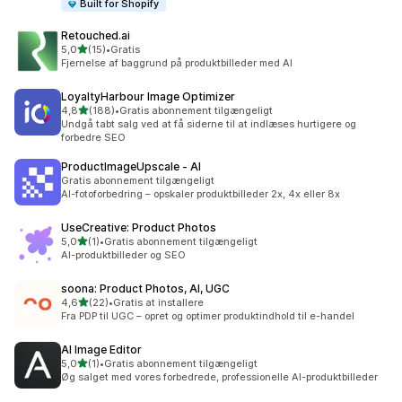
Built for Shopify
Retouched.ai
ud af 5 stjerner
5,0
(15)
•
Gratis
15 anmeldelser i alt
Fjernelse af baggrund på produktbilleder med AI
LoyaltyHarbour Image Optimizer
ud af 5 stjerner
4,8
(188)
•
Gratis abonnement tilgængeligt
188 anmeldelser i alt
Undgå tabt salg ved at få siderne til at indlæses hurtigere og
forbedre SEO
ProductImageUpscale ‑ AI
Gratis abonnement tilgængeligt
AI-fotoforbedring – opskaler produktbilleder 2x, 4x eller 8x
UseCreative: Product Photos
ud af 5 stjerner
5,0
(1)
•
Gratis abonnement tilgængeligt
1 anmeldelser i alt
AI-produktbilleder og SEO
soona: Product Photos, AI, UGC
ud af 5 stjerner
4,6
(22)
•
Gratis at installere
22 anmeldelser i alt
Fra PDP til UGC – opret og optimer produktindhold til e-handel
AI Image Editor
ud af 5 stjerner
5,0
(1)
•
Gratis abonnement tilgængeligt
1 anmeldelser i alt
Øg salget med vores forbedrede, professionelle AI-produktbilleder