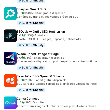
Built for Shopify
Sherpas: Smart SEO
étoile(s) sur 5
4,9
(849)
•
Forfait gratuit disponible
849 avis au total
Générez du trafic et des ventes grâce au SEO.
Built for Shopify
SEOLab — Outils SEO tout‑en‑un
étoile(s) sur 5
5,0
(2 318)
•
Gratuite
2318 avis au total
Boosteur SEO IA + Images, Rapports, Balises Alt+
Built for Shopify
Avada Speed : Image et Page
étoile(s) sur 5
5,0
(739)
•
Forfait gratuit disponible
739 avis au total
Vitesse automatique et support d'experts pour votre boutique.
Built for Shopify
SearchPie: SEO, Speed & Schema
étoile(s) sur 5
4,9
(2 337)
•
Forfait gratuit disponible
2337 avis au total
SEO IA facile: Corrigez problèmes, améliorez vitesse et trafic
Built for Shopify
Canva Connect
étoile(s) sur 5
4,8
(387)
•
Gratuite
387 avis au total
Accédez aux images et fichiers de vos produits dans Canva