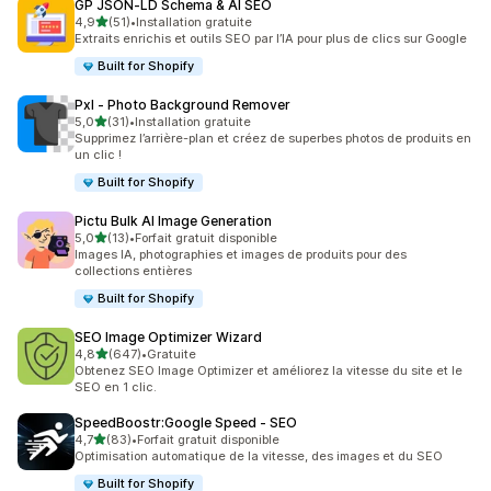
GP JSON‑LD Schema & AI SEO
étoile(s) sur 5
4,9
(51)
•
Installation gratuite
51 avis au total
Extraits enrichis et outils SEO par l’IA pour plus de clics sur Google
Built for Shopify
Pxl ‑ Photo Background Remover
étoile(s) sur 5
5,0
(31)
•
Installation gratuite
31 avis au total
Supprimez l’arrière-plan et créez de superbes photos de produits en
un clic !
Built for Shopify
Pictu Bulk AI Image Generation
étoile(s) sur 5
5,0
(13)
•
Forfait gratuit disponible
13 avis au total
Images IA, photographies et images de produits pour des
collections entières
Built for Shopify
SEO Image Optimizer Wizard
étoile(s) sur 5
4,8
(647)
•
Gratuite
647 avis au total
Obtenez SEO Image Optimizer et améliorez la vitesse du site et le
SEO en 1 clic.
SpeedBoostr:Google Speed ‑ SEO
étoile(s) sur 5
4,7
(83)
•
Forfait gratuit disponible
83 avis au total
Optimisation automatique de la vitesse, des images et du SEO
Built for Shopify