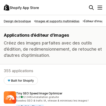
Shopify App Store
Design de boutique
Images et supports multimédias
Éditeur d’image
Applications d’éditeur d’images
Créez des images parfaites avec des outils
d’édition, de redimensionnement, de retouche et
d’autres d’optimisation.
355 applications
Built for Shopify
Tiny SEO Speed Image Optimizer
étoile(s) sur 5
5,0
(2 248)
•
Installation gratuite
2248 avis au total
Boostez SEO & trafic IA, vitesse & minimisez les images !