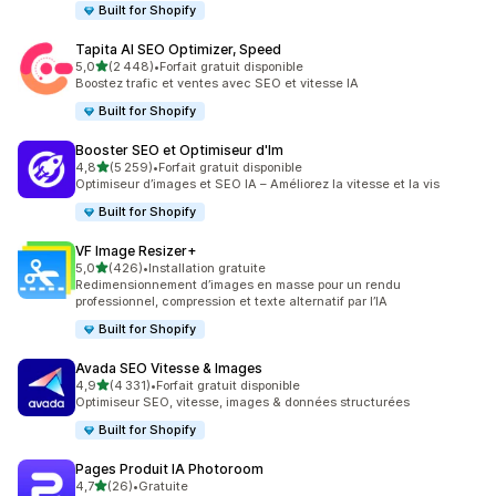
Built for Shopify
Tapita AI SEO Optimizer, Speed
étoile(s) sur 5
5,0
(2 448)
•
Forfait gratuit disponible
2448 avis au total
Boostez trafic et ventes avec SEO et vitesse IA
Built for Shopify
Booster SEO et Optimiseur d'Im
étoile(s) sur 5
4,8
(5 259)
•
Forfait gratuit disponible
5259 avis au total
Optimiseur d’images et SEO IA – Améliorez la vitesse et la vis
Built for Shopify
VF Image Resizer+
étoile(s) sur 5
5,0
(426)
•
Installation gratuite
426 avis au total
Redimensionnement d’images en masse pour un rendu
professionnel, compression et texte alternatif par l’IA
Built for Shopify
Avada SEO Vitesse & Images
étoile(s) sur 5
4,9
(4 331)
•
Forfait gratuit disponible
4331 avis au total
Optimiseur SEO, vitesse, images & données structurées
Built for Shopify
Pages Produit IA Photoroom
étoile(s) sur 5
4,7
(26)
•
Gratuite
26 avis au total