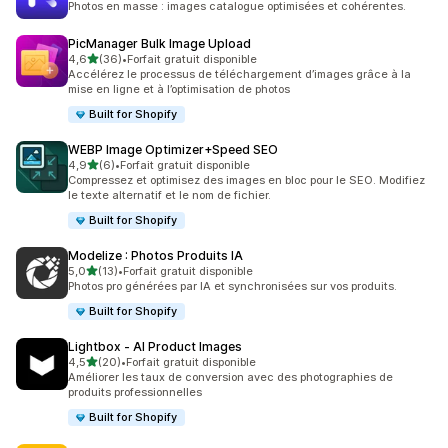
Photos en masse : images catalogue optimisées et cohérentes.
PicManager Bulk Image Upload
étoile(s) sur 5
4,6
(36)
•
Forfait gratuit disponible
36 avis au total
Accélérez le processus de téléchargement d’images grâce à la
mise en ligne et à l’optimisation de photos
Built for Shopify
WEBP Image Optimizer+Speed SEO
étoile(s) sur 5
4,9
(6)
•
Forfait gratuit disponible
6 avis au total
Compressez et optimisez des images en bloc pour le SEO. Modifiez
le texte alternatif et le nom de fichier.
Built for Shopify
Modelize : Photos Produits IA
étoile(s) sur 5
5,0
(13)
•
Forfait gratuit disponible
13 avis au total
Photos pro générées par IA et synchronisées sur vos produits.
Built for Shopify
Lightbox ‑ AI Product Images
étoile(s) sur 5
4,5
(20)
•
Forfait gratuit disponible
20 avis au total
Améliorer les taux de conversion avec des photographies de
produits professionnelles
Built for Shopify