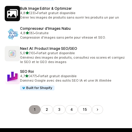
Bulk Image Editor & Optimizer
étoile(s) sur 5
4,8
(23)
•
Forfait gratuit disponible
23 avis au total
Gérer les images de produits sans ouvrir les produits un par un
Compresseur d'Images Nabu
étoile(s) sur 5
4,8
(8)
•
Gratuite
8 avis au total
Compression d'images sans perte pour vitesse et SEO.
Next AI: Product Image SEO/GEO
étoile(s) sur 5
5,0
(10)
•
Forfait gratuit disponible
10 avis au total
Générez des images de produits, consultez vos scores et corrigez
le SEO et le GEO des images
SEO Roi
étoile(s) sur 5
4,7
(477)
•
Forfait gratuit disponible
477 avis au total
Dominez Google avec des outils SEO IA et une IA illimitée
Built for Shopify
1
2
3
4
15