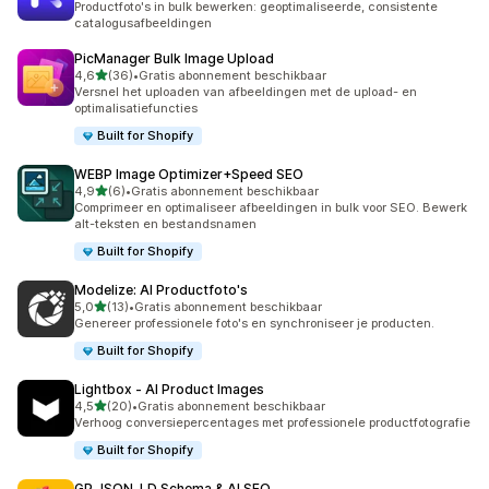
Productfoto's in bulk bewerken: geoptimaliseerde, consistente
catalogusafbeeldingen
PicManager Bulk Image Upload
van 5 sterren
4,6
(36)
•
Gratis abonnement beschikbaar
36 recensies in totaal
Versnel het uploaden van afbeeldingen met de upload- en
optimalisatiefuncties
Built for Shopify
WEBP Image Optimizer+Speed SEO
van 5 sterren
4,9
(6)
•
Gratis abonnement beschikbaar
6 recensies in totaal
Comprimeer en optimaliseer afbeeldingen in bulk voor SEO. Bewerk
alt-teksten en bestandsnamen
Built for Shopify
Modelize: AI Productfoto's
van 5 sterren
5,0
(13)
•
Gratis abonnement beschikbaar
13 recensies in totaal
Genereer professionele foto's en synchroniseer je producten.
Built for Shopify
Lightbox ‑ AI Product Images
van 5 sterren
4,5
(20)
•
Gratis abonnement beschikbaar
20 recensies in totaal
Verhoog conversiepercentages met professionele productfotografie
Built for Shopify
GP JSON‑LD Schema & AI SEO