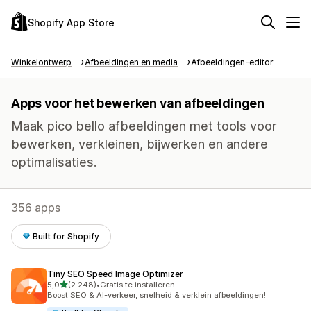
Shopify App Store
Winkelontwerp
Afbeeldingen en media
Afbeeldingen-editor
Apps voor het bewerken van afbeeldingen
Maak pico bello afbeeldingen met tools voor
bewerken, verkleinen, bijwerken en andere
optimalisaties.
356 apps
Built for Shopify
Tiny SEO Speed Image Optimizer
van 5 sterren
5,0
(2.248)
•
Gratis te installeren
2248 recensies in totaal
Boost SEO & AI-verkeer, snelheid & verklein afbeeldingen!