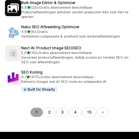
Bulk Image Editor & Optimizer
van 5 sterren
4,8
(23)
•
Gratis abonnement beschikbaar
23 recensies in totaal
Productafbeeldingen beheren zonder producten één voor één te
openen
Nabu SEO Afbeelding Optimizer
van 5 sterren
4,8
(8)
•
Gratis
8 recensies in totaal
Verliesloze compressie & snelheid voor winkelafbeeldingen
Next AI: Product Image SEO/GEO
van 5 sterren
5,0
(10)
•
Gratis abonnement beschikbaar
10 recensies in totaal
Genereer productafbeeldingen, bekijk scores en herstel SEO en
GEO voor afbeeldingen
SEO Koning
van 5 sterren
4,7
(477)
•
Gratis abonnement beschikbaar
477 recensies in totaal
Beheers Google met AI SEO-tools en onbeperkte AI
Built for Shopify
1
2
3
4
15