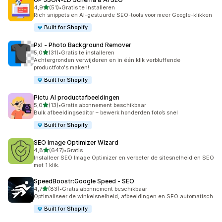
van 5 sterren
4,9
(51)
•
Gratis te installeren
51 recensies in totaal
Rich snippets en AI-gestuurde SEO-tools voor meer Google-klikken
Built for Shopify
Pxl ‑ Photo Background Remover
van 5 sterren
5,0
(31)
•
Gratis te installeren
31 recensies in totaal
Achtergronden verwijderen en in één klik verbluffende
productfoto's maken!
Built for Shopify
Pictu AI productafbeeldingen
van 5 sterren
5,0
(13)
•
Gratis abonnement beschikbaar
13 recensies in totaal
Bulk afbeeldingseditor – bewerk honderden foto’s snel
Built for Shopify
SEO Image Optimizer Wizard
van 5 sterren
4,8
(647)
•
Gratis
647 recensies in totaal
Installeer SEO Image Optimizer en verbeter de sitesnelheid en SEO
met 1 klik.
SpeedBoostr:Google Speed ‑ SEO
van 5 sterren
4,7
(83)
•
Gratis abonnement beschikbaar
83 recensies in totaal
Optimaliseer de winkelsnelheid, afbeeldingen en SEO automatisch
Built for Shopify