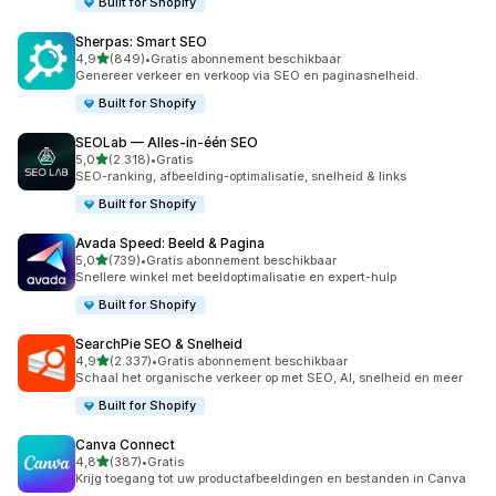
Built for Shopify
Sherpas: Smart SEO
van 5 sterren
4,9
(849)
•
Gratis abonnement beschikbaar
849 recensies in totaal
Genereer verkeer en verkoop via SEO en paginasnelheid.
Built for Shopify
SEOLab — Alles‑in‑één SEO
van 5 sterren
5,0
(2.318)
•
Gratis
2318 recensies in totaal
SEO-ranking, afbeelding-optimalisatie, snelheid & links
Built for Shopify
Avada Speed: Beeld & Pagina
van 5 sterren
5,0
(739)
•
Gratis abonnement beschikbaar
739 recensies in totaal
Snellere winkel met beeldoptimalisatie en expert-hulp
Built for Shopify
SearchPie SEO & Snelheid
van 5 sterren
4,9
(2.337)
•
Gratis abonnement beschikbaar
2337 recensies in totaal
Schaal het organische verkeer op met SEO, AI, snelheid en meer
Built for Shopify
Canva Connect
van 5 sterren
4,8
(387)
•
Gratis
387 recensies in totaal
Krijg toegang tot uw productafbeeldingen en bestanden in Canva