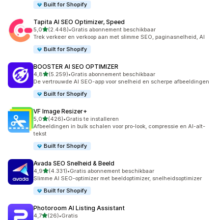
Built for Shopify
Tapita AI SEO Optimizer, Speed
van 5 sterren
5,0
(2.448)
•
Gratis abonnement beschikbaar
2448 recensies in totaal
Trek verkeer en verkoop aan met slimme SEO, paginasnelheid, AI
Built for Shopify
BOOSTER AI SEO OPTIMIZER
van 5 sterren
4,8
(5.259)
•
Gratis abonnement beschikbaar
5259 recensies in totaal
De vertrouwde AI SEO-app voor snelheid en scherpe afbeeldingen
Built for Shopify
VF Image Resizer+
van 5 sterren
5,0
(426)
•
Gratis te installeren
426 recensies in totaal
Afbeeldingen in bulk schalen voor pro-look, compressie en AI-alt-
tekst
Built for Shopify
Avada SEO Snelheid & Beeld
van 5 sterren
4,9
(4.331)
•
Gratis abonnement beschikbaar
4331 recensies in totaal
Slimme AI SEO-optimizer met beeldoptimizer, snelheidsoptimizer
Built for Shopify
Photoroom AI Listing Assistant
van 5 sterren
4,7
(26)
•
Gratis
26 recensies in totaal