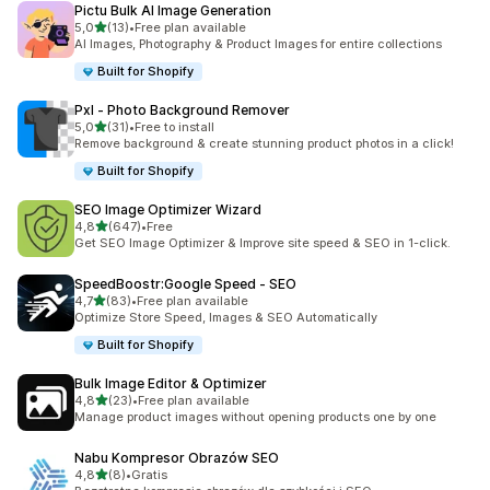
Pictu Bulk AI Image Generation
na 5 gwiazdek
5,0
(13)
•
Free plan available
Łączna liczba recenzji: 13
AI Images, Photography & Product Images for entire collections
Built for Shopify
Pxl ‑ Photo Background Remover
na 5 gwiazdek
5,0
(31)
•
Free to install
Łączna liczba recenzji: 31
Remove background & create stunning product photos in a click!
Built for Shopify
SEO Image Optimizer Wizard
na 5 gwiazdek
4,8
(647)
•
Free
Łączna liczba recenzji: 647
Get SEO Image Optimizer & Improve site speed & SEO in 1-click.
SpeedBoostr:Google Speed ‑ SEO
na 5 gwiazdek
4,7
(83)
•
Free plan available
Łączna liczba recenzji: 83
Optimize Store Speed, Images & SEO Automatically
Built for Shopify
Bulk Image Editor & Optimizer
na 5 gwiazdek
4,8
(23)
•
Free plan available
Łączna liczba recenzji: 23
Manage product images without opening products one by one
Nabu Kompresor Obrazów SEO
na 5 gwiazdek
4,8
(8)
•
Gratis
Łączna liczba recenzji: 8