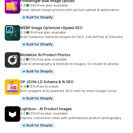
PicManager Bulk Image Upload
na 5 gwiazdek
4,6
(36)
•
Free plan available
Łączna liczba recenzji: 36
Boost upload image process with picture upload & optimization
Built for Shopify
WEBP Image Optimizer+Speed SEO
na 5 gwiazdek
4,9
(6)
•
Free plan available
Łączna liczba recenzji: 6
Bulk Compress Optimize Images for SEO. Edit AltText & Filename
Built for Shopify
Modelize: AI Product Photos
na 5 gwiazdek
5,0
(13)
•
Free plan available
Łączna liczba recenzji: 13
Bulk AI photography & lifestyle AI images. On-model AI photos.
Built for Shopify
GP JSON‑LD Schema & AI SEO
na 5 gwiazdek
4,9
(51)
•
Free to install
Łączna liczba recenzji: 51
Rich snippets & AI-powered SEO tools for more Google clicks
Built for Shopify
Lightbox ‑ AI Product Images
na 5 gwiazdek
4,5
(20)
•
Free plan available
Łączna liczba recenzji: 20
Improve conversion rates with professional product photography
Built for Shopify