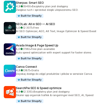
Sherpas: Smart SEO
na 5 gwiazdek
4,9
(849)
•
Bezpłatny plan jest dostępny
Łączna liczba recenzji: 849
Zwiększ ruch i sprzedaż dzięki ulepszonemu SEO.
Built for Shopify
SEOLab: All in SEO — AI SEO
na 5 gwiazdek
5,0
(2 307)
•
Free
Łączna liczba recenzji: 2307
AI SEO Optimizer, AEO, Alt Text, Image Optimizer & Speed Boost
Built for Shopify
Avada Image & Page Speed Up
na 5 gwiazdek
5,0
(738)
•
Free plan available
Łączna liczba recenzji: 738
Auto speed optimization with expert support for faster stores
Built for Shopify
Canva Connect
na 5 gwiazdek
4,8
(387)
•
Gratis
Łączna liczba recenzji: 387
Uzyskaj dostęp do zdjęć produktów i plików w serwisie Canva
Built for Shopify
SearchPie SEO & Speed optimize
na 5 gwiazdek
4,9
(2 335)
•
Bezpłatny plan jest dostępny
Łączna liczba recenzji: 2335
Skaler opp organisk trafikk & rangeringer med SEO, AI, Speed
Built for Shopify