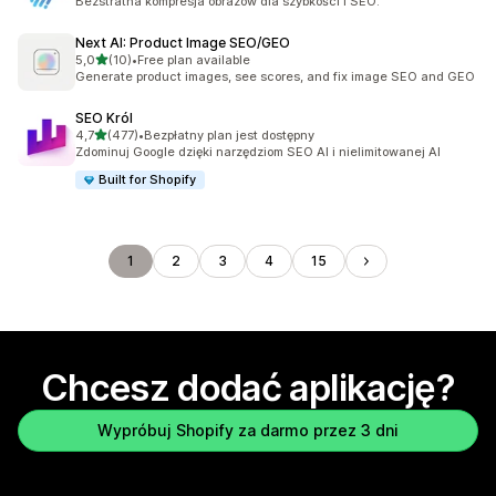
Bezstratna kompresja obrazów dla szybkości i SEO.
Next AI: Product Image SEO/GEO
na 5 gwiazdek
5,0
(10)
•
Free plan available
Łączna liczba recenzji: 10
Generate product images, see scores, and fix image SEO and GEO
SEO Król
na 5 gwiazdek
4,7
(477)
•
Bezpłatny plan jest dostępny
Łączna liczba recenzji: 477
Zdominuj Google dzięki narzędziom SEO AI i nielimitowanej AI
Built for Shopify
1
2
3
4
15
Chcesz dodać aplikację?
Wypróbuj Shopify za darmo przez 3 dni