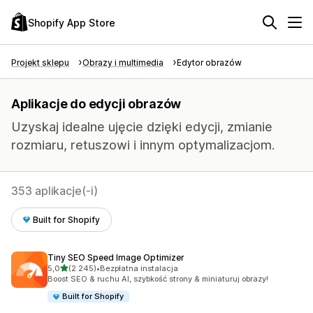
Shopify App Store
Projekt sklepu
Obrazy i multimedia
Edytor obrazów
Aplikacje do edycji obrazów
Uzyskaj idealne ujęcie dzięki edycji, zmianie
rozmiaru, retuszowi i innym optymalizacjom.
353 aplikacje(-i)
Built for Shopify
Tiny SEO Speed Image Optimizer
na 5 gwiazdek
5,0
(2 245)
•
Bezpłatna instalacja
Łączna liczba recenzji: 2245
Boost SEO & ruchu AI, szybkość strony & miniaturuj obrazy!
Built for Shopify