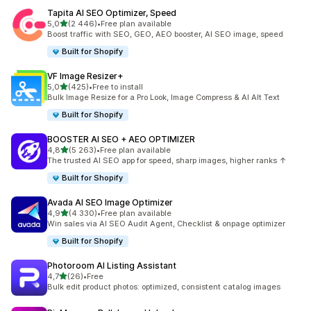
Tapita AI SEO Optimizer, Speed
na 5 gwiazdek
5,0
(2 446)
•
Free plan available
Łączna liczba recenzji: 2446
Boost traffic with SEO, GEO, AEO booster, AI SEO image, speed
Built for Shopify
VF Image Resizer+
na 5 gwiazdek
5,0
(425)
•
Free to install
Łączna liczba recenzji: 425
Bulk Image Resize for a Pro Look, Image Compress & AI Alt Text
Built for Shopify
BOOSTER AI SEO + AEO OPTIMIZER
na 5 gwiazdek
4,8
(5 263)
•
Free plan available
Łączna liczba recenzji: 5263
The trusted AI SEO app for speed, sharp images, higher ranks ↑
Built for Shopify
Avada AI SEO Image Optimizer
na 5 gwiazdek
4,9
(4 330)
•
Free plan available
Łączna liczba recenzji: 4330
Win sales via AI SEO Audit Agent, Checklist & onpage optimizer
Built for Shopify
Photoroom AI Listing Assistant
na 5 gwiazdek
4,7
(26)
•
Free
Łączna liczba recenzji: 26
Bulk edit product photos: optimized, consistent catalog images