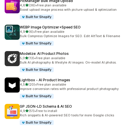
PicManager Bulk Image Upload
na 5 gwiazdek
4,6
(36)
•
Free plan available
Łączna liczba recenzji: 36
Boost upload image process with picture upload & optimization
Built for Shopify
WEBP Image Optimizer+Speed SEO
na 5 gwiazdek
4,9
(6)
•
Free plan available
Łączna liczba recenzji: 6
Bulk Compress Optimize Images for SEO. Edit AltText & Filename
Built for Shopify
Modelize: AI Product Photos
na 5 gwiazdek
5,0
(13)
•
Free plan available
Łączna liczba recenzji: 13
Bulk AI photography & lifestyle AI images. On-model AI photos.
Built for Shopify
Lightbox ‑ AI Product Images
na 5 gwiazdek
4,5
(20)
•
Free plan available
Łączna liczba recenzji: 20
Improve conversion rates with professional product photography
Built for Shopify
GP JSON‑LD Schema & AI SEO
na 5 gwiazdek
4,9
(51)
•
Free to install
Łączna liczba recenzji: 51
Rich snippets & AI-powered SEO tools for more Google clicks
Built for Shopify