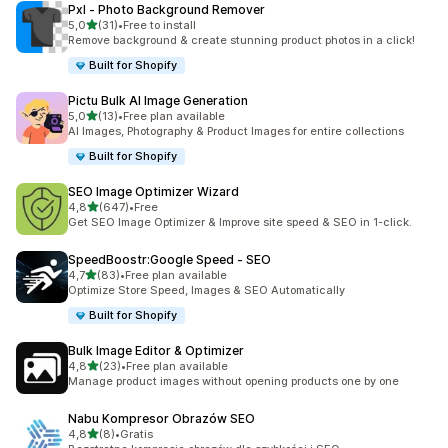
Pxl ‑ Photo Background Remover
na 5 gwiazdek
5,0
(31)
•
Free to install
Łączna liczba recenzji: 31
Remove background & create stunning product photos in a click!
Built for Shopify
Pictu Bulk AI Image Generation
na 5 gwiazdek
5,0
(13)
•
Free plan available
Łączna liczba recenzji: 13
AI Images, Photography & Product Images for entire collections
Built for Shopify
SEO Image Optimizer Wizard
na 5 gwiazdek
4,8
(647)
•
Free
Łączna liczba recenzji: 647
Get SEO Image Optimizer & Improve site speed & SEO in 1-click.
SpeedBoostr:Google Speed ‑ SEO
na 5 gwiazdek
4,7
(83)
•
Free plan available
Łączna liczba recenzji: 83
Optimize Store Speed, Images & SEO Automatically
Built for Shopify
Bulk Image Editor & Optimizer
na 5 gwiazdek
4,8
(23)
•
Free plan available
Łączna liczba recenzji: 23
Manage product images without opening products one by one
Nabu Kompresor Obrazów SEO
na 5 gwiazdek
4,8
(8)
•
Gratis
Łączna liczba recenzji: 8