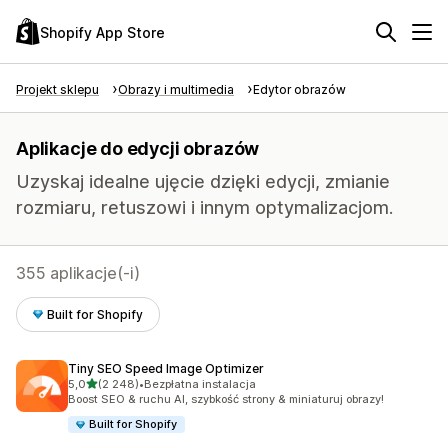
Shopify App Store
Projekt sklepu
Obrazy i multimedia
Edytor obrazów
Aplikacje do edycji obrazów
Uzyskaj idealne ujęcie dzięki edycji, zmianie
rozmiaru, retuszowi i innym optymalizacjom.
355 aplikacje(-i)
Built for Shopify
Tiny SEO Speed Image Optimizer
na 5 gwiazdek
5,0
(2 248)
•
Bezpłatna instalacja
Łączna liczba recenzji: 2248
Boost SEO & ruchu AI, szybkość strony & miniaturuj obrazy!
Built for Shopify