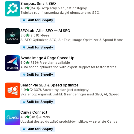
Sherpas: Smart SEO
na 5 gwiazdek
4,9
(849)
•
Bezpłatny plan jest dostępny
Łączna liczba recenzji: 849
Zwiększ ruch i sprzedaż dzięki ulepszonemu SEO.
Built for Shopify
SEOLab: All in SEO — AI SEO
na 5 gwiazdek
5,0
(2 318)
•
Free
Łączna liczba recenzji: 2318
AI SEO Optimizer, AEO, Alt Text, Image Optimizer & Speed Boost
Built for Shopify
Avada Image & Page Speed Up
na 5 gwiazdek
5,0
(739)
•
Free plan available
Łączna liczba recenzji: 739
Auto speed optimization with expert support for faster stores
Built for Shopify
SearchPie SEO & Speed optimize
na 5 gwiazdek
4,9
(2 337)
•
Bezpłatny plan jest dostępny
Łączna liczba recenzji: 2337
Skaler opp organisk trafikk & rangeringer med SEO, AI, Speed
Built for Shopify
Canva Connect
na 5 gwiazdek
4,8
(387)
•
Gratis
Łączna liczba recenzji: 387
Uzyskaj dostęp do zdjęć produktów i plików w serwisie Canva
Built for Shopify