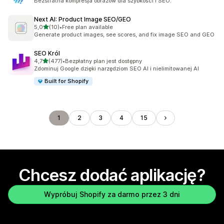
Bezstratna kompresja obrazów dla szybkości i SEO.
Next AI: Product Image SEO/GEO
na 5 gwiazdek
5,0
(10)
•
Free plan available
Łączna liczba recenzji: 10
Generate product images, see scores, and fix image SEO and GEO
SEO Król
na 5 gwiazdek
4,7
(477)
•
Bezpłatny plan jest dostępny
Łączna liczba recenzji: 477
Zdominuj Google dzięki narzędziom SEO AI i nielimitowanej AI
Built for Shopify
1
2
3
4
15
Chcesz dodać aplikację?
Wypróbuj Shopify za darmo przez 3 dni