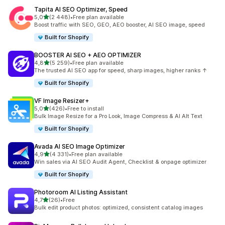
Tapita AI SEO Optimizer, Speed
na 5 gwiazdek
5,0
(2 448)
•
Free plan available
Łączna liczba recenzji: 2448
Boost traffic with SEO, GEO, AEO booster, AI SEO image, speed
Built for Shopify
BOOSTER AI SEO + AEO OPTIMIZER
na 5 gwiazdek
4,8
(5 259)
•
Free plan available
Łączna liczba recenzji: 5259
The trusted AI SEO app for speed, sharp images, higher ranks ↑
Built for Shopify
VF Image Resizer+
na 5 gwiazdek
5,0
(426)
•
Free to install
Łączna liczba recenzji: 426
Bulk Image Resize for a Pro Look, Image Compress & AI Alt Text
Built for Shopify
Avada AI SEO Image Optimizer
na 5 gwiazdek
4,9
(4 331)
•
Free plan available
Łączna liczba recenzji: 4331
Win sales via AI SEO Audit Agent, Checklist & onpage optimizer
Built for Shopify
Photoroom AI Listing Assistant
na 5 gwiazdek
4,7
(26)
•
Free
Łączna liczba recenzji: 26
Bulk edit product photos: optimized, consistent catalog images