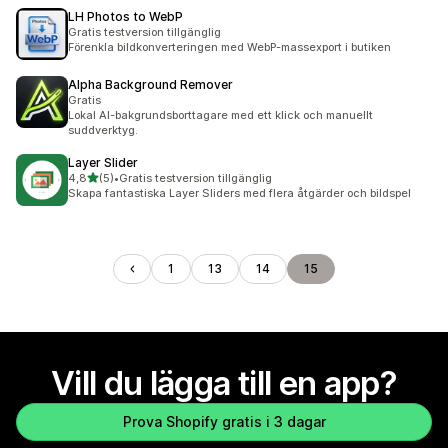
LH Photos to WebP
Gratis testversion tillgänglig
Förenkla bildkonverteringen med WebP-massexport i butiken
Alpha Background Remover
Gratis
Lokal AI-bakgrundsborttagare med ett klick och manuellt
suddverktyg.
Layer Slider
av 5 stjärnor
4,8
(5)
•
Gratis testversion tillgänglig
5 recensioner totalt
Skapa fantastiska Layer Sliders med flera åtgärder och bildspel
1
13
14
15
Vill du lägga till en app?
Prova Shopify gratis i 3 dagar