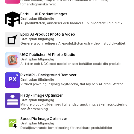
förhandsgranska först
Farbi — AI Product Images
Gratisplan tillgänglig
AI-produktfoton, annonser och banners – publicerade i din butik
Epox AI Product Photo & Video
Gratisplan tillgänglig
Generera och redigera AI-produktfoton och videor i studiokvalitet.
UGC Publisher: AI Photo Studio
Gratisplan tillgänglig
AI-foton och UGC med modeller som behåller exakt din produkt
PixelAPI ‑ Background Remover
Gratisplan tillgänglig
Virtuell provning, osynlig skyltdocka, flat lay och AI-produktfoton
Flatly ‑ Image Optimizer
Gratisplan tillgänglig
Mindre produktbilder med förhandsgranskning, säkerhetskopiering
och återställning.
SpeedPix Image Optimizer
Gratisplan tillgänglig
Detaljbevarande komprimering för snabbare produktbilder