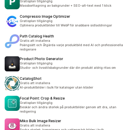
Gratisplan tillgänglig
Massborttagning av bakgrunder + SEO-alt-text med 1 klick
Compressio Image Optimizer
Gratisplan tillgänglig
Optimera produktbilder till WebP för snabbare sidladdningar
Path Catalog Health
Gratis att installera
Poängsätt och åtgärda varje produktbild med AI och professionella
redigerare
Product Photo Generator
Gratisplan tillgänglig
Studio- och livsstilsbakgrunder där din produkt aldrig ritas om
CatalogShot
Gratis att installera
AI-produktbilder i bulk för kataloger utan kläder
Focal Point: Crop & Resize
Gratisplan tillgänglig
Beskär och ändra storlek på produktbilder genom att dra, utan
redigering
Miko Bulk Image Resizer
Gratis att installera
Ändra storlek, komprimera och vattenmärk bilder i bulk,