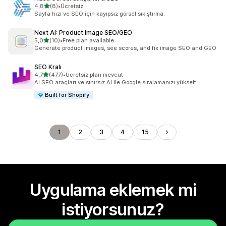
5 yıldız üzerinden
4,8
(8)
•
Ücretsiz
toplam 8 değerlendirme
Sayfa hızı ve SEO için kayıpsız görsel sıkıştırma.
Next AI: Product Image SEO/GEO
5 yıldız üzerinden
5,0
(10)
•
Free plan available
toplam 10 değerlendirme
Generate product images, see scores, and fix image SEO and GEO
SEO Kralı
5 yıldız üzerinden
4,7
(477)
•
Ücretsiz plan mevcut
toplam 477 değerlendirme
AI SEO araçları ve sınırsız AI ile Google sıralamanızı yükselt
Built for Shopify
1
2
3
4
15
Uygulama eklemek mi
istiyorsunuz?