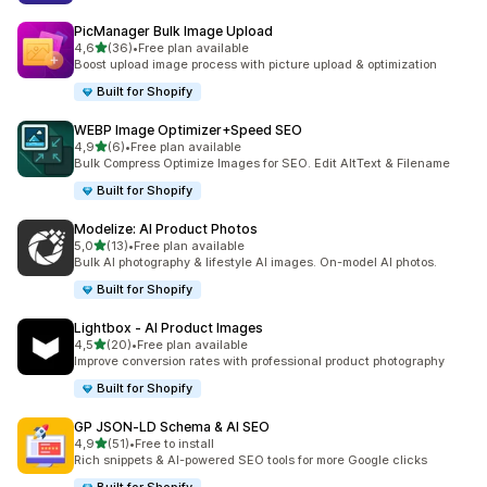
PicManager Bulk Image Upload
5 yıldız üzerinden
4,6
(36)
•
Free plan available
toplam 36 değerlendirme
Boost upload image process with picture upload & optimization
Built for Shopify
WEBP Image Optimizer+Speed SEO
5 yıldız üzerinden
4,9
(6)
•
Free plan available
toplam 6 değerlendirme
Bulk Compress Optimize Images for SEO. Edit AltText & Filename
Built for Shopify
Modelize: AI Product Photos
5 yıldız üzerinden
5,0
(13)
•
Free plan available
toplam 13 değerlendirme
Bulk AI photography & lifestyle AI images. On-model AI photos.
Built for Shopify
Lightbox ‑ AI Product Images
5 yıldız üzerinden
4,5
(20)
•
Free plan available
toplam 20 değerlendirme
Improve conversion rates with professional product photography
Built for Shopify
GP JSON‑LD Schema & AI SEO
5 yıldız üzerinden
4,9
(51)
•
Free to install
toplam 51 değerlendirme
Rich snippets & AI-powered SEO tools for more Google clicks