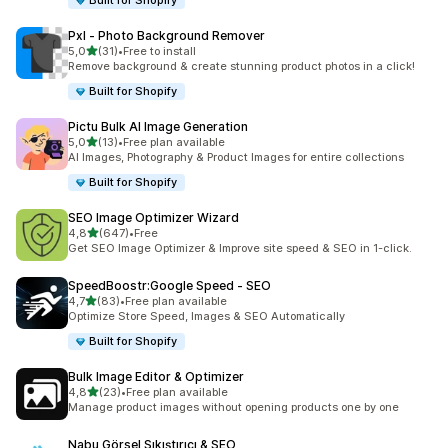
Built for Shopify
Pxl ‑ Photo Background Remover
5 yıldız üzerinden
5,0
(31)
•
Free to install
toplam 31 değerlendirme
Remove background & create stunning product photos in a click!
Built for Shopify
Pictu Bulk AI Image Generation
5 yıldız üzerinden
5,0
(13)
•
Free plan available
toplam 13 değerlendirme
AI Images, Photography & Product Images for entire collections
Built for Shopify
SEO Image Optimizer Wizard
5 yıldız üzerinden
4,8
(647)
•
Free
toplam 647 değerlendirme
Get SEO Image Optimizer & Improve site speed & SEO in 1-click.
SpeedBoostr:Google Speed ‑ SEO
5 yıldız üzerinden
4,7
(83)
•
Free plan available
toplam 83 değerlendirme
Optimize Store Speed, Images & SEO Automatically
Built for Shopify
Bulk Image Editor & Optimizer
5 yıldız üzerinden
4,8
(23)
•
Free plan available
toplam 23 değerlendirme
Manage product images without opening products one by one
Nabu Görsel Sıkıştırıcı & SEO