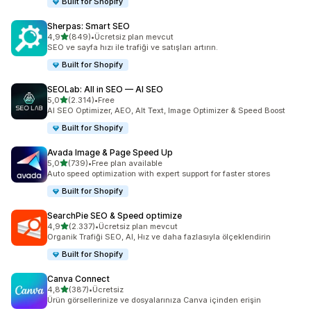
Built for Shopify
Sherpas: Smart SEO
5 yıldız üzerinden
4,9
(849)
•
Ücretsiz plan mevcut
toplam 849 değerlendirme
SEO ve sayfa hızı ile trafiği ve satışları artırın.
Built for Shopify
SEOLab: All in SEO — AI SEO
5 yıldız üzerinden
5,0
(2.314)
•
Free
toplam 2314 değerlendirme
AI SEO Optimizer, AEO, Alt Text, Image Optimizer & Speed Boost
Built for Shopify
Avada Image & Page Speed Up
5 yıldız üzerinden
5,0
(739)
•
Free plan available
toplam 739 değerlendirme
Auto speed optimization with expert support for faster stores
Built for Shopify
SearchPie SEO & Speed optimize
5 yıldız üzerinden
4,9
(2.337)
•
Ücretsiz plan mevcut
toplam 2337 değerlendirme
Organik Trafiği SEO, AI, Hız ve daha fazlasıyla ölçeklendirin
Built for Shopify
Canva Connect
5 yıldız üzerinden
4,8
(387)
•
Ücretsiz
toplam 387 değerlendirme
Ürün görsellerinize ve dosyalarınıza Canva içinden erişin