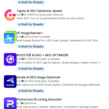
Built for Shopify
Tapita AI SEO Optimizer, Speed
5 yıldız üzerinden
5,0
(2.448)
•
Ücretsiz plan mevcut
toplam 2448 değerlendirme
Akıllı SEO, hız, AI ve görsellerle trafik ve satış artırın.
Built for Shopify
VF Image Resizer+
5 yıldız üzerinden
5,0
(425)
•
Free to install
toplam 425 değerlendirme
Bulk Image Resize for a Pro Look, Image Compress & AI Alt Text
Built for Shopify
BOOSTER AI SEO + AEO OPTIMIZER
5 yıldız üzerinden
4,8
(5.259)
•
Free plan available
toplam 5259 değerlendirme
The trusted AI SEO app for speed, sharp images, higher ranks ↑
Built for Shopify
Avada AI SEO Image Optimizer
5 yıldız üzerinden
4,9
(4.331)
•
Free plan available
toplam 4331 değerlendirme
Win sales via AI SEO Audit Agent, Checklist & onpage optimizer
Built for Shopify
Photoroom AI Listing Assistant
5 yıldız üzerinden
4,7
(26)
•
Free
toplam 26 değerlendirme
Bulk edit product photos: optimized, consistent catalog images