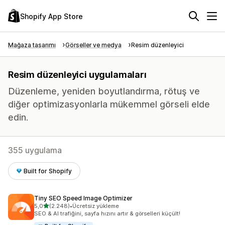
Shopify App Store
Mağaza tasarımı
Görseller ve medya
Resim düzenleyici
Resim düzenleyici uygulamaları
Düzenleme, yeniden boyutlandırma, rötuş ve
diğer optimizasyonlarla mükemmel görseli elde
edin.
355 uygulama
Built for Shopify
Tiny SEO Speed Image Optimizer
5 yıldız üzerinden
5,0
(2.248)
•
Ücretsiz yükleme
toplam 2248 değerlendirme
SEO & AI trafiğini, sayfa hızını artır & görselleri küçült!