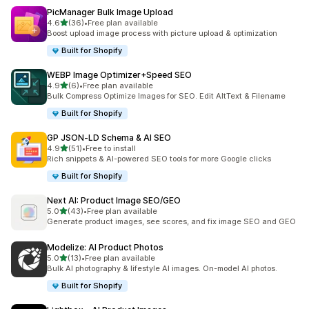
PicManager Bulk Image Upload
滿分 5 顆星
4.6
(36)
•
Free plan available
共有 36 則評價
Boost upload image process with picture upload & optimization
Built for Shopify
WEBP Image Optimizer+Speed SEO
滿分 5 顆星
4.9
(6)
•
Free plan available
共有 6 則評價
Bulk Compress Optimize Images for SEO. Edit AltText & Filename
Built for Shopify
GP JSON‑LD Schema & AI SEO
滿分 5 顆星
4.9
(51)
•
Free to install
共有 51 則評價
Rich snippets & AI-powered SEO tools for more Google clicks
Built for Shopify
Next AI: Product Image SEO/GEO
滿分 5 顆星
5.0
(43)
•
Free plan available
共有 43 則評價
Generate product images, see scores, and fix image SEO and GEO
Modelize: AI Product Photos
滿分 5 顆星
5.0
(13)
•
Free plan available
共有 13 則評價
Bulk AI photography & lifestyle AI images. On-model AI photos.
Built for Shopify