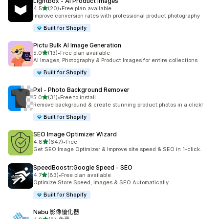
Lightbox ‑ AI Product Images
滿分 5 顆星
4.5
(20)
•
Free plan available
共有 20 則評價
Improve conversion rates with professional product photography
Built for Shopify
Pictu Bulk AI Image Generation
滿分 5 顆星
5.0
(13)
•
Free plan available
共有 13 則評價
AI Images, Photography & Product Images for entire collections
Built for Shopify
Pxl ‑ Photo Background Remover
滿分 5 顆星
5.0
(31)
•
Free to install
共有 31 則評價
Remove background & create stunning product photos in a click!
Built for Shopify
SEO Image Optimizer Wizard
滿分 5 顆星
4.8
(647)
•
Free
共有 647 則評價
Get SEO Image Optimizer & Improve site speed & SEO in 1-click.
SpeedBoostr:Google Speed ‑ SEO
滿分 5 顆星
4.7
(83)
•
Free plan available
共有 83 則評價
Optimize Store Speed, Images & SEO Automatically
Built for Shopify
Nabu 影像優化器