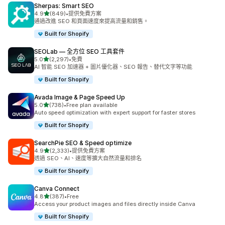
Sherpas: Smart SEO
滿分 5 顆星
4.9
(849)
•
提供免費方案
共有 849 則評價
通過改進 SEO 和頁面速度來提高流量和銷售。
Built for Shopify
SEOLab — 全方位 SEO 工具套件
滿分 5 顆星
5.0
(2,297)
•
免費
共有 2297 則評價
AI 智能 SEO 加速器 + 圖片優化器、SEO 報告、替代文字等功能
Built for Shopify
Avada Image & Page Speed Up
滿分 5 顆星
5.0
(738)
•
Free plan available
共有 738 則評價
Auto speed optimization with expert support for faster stores
Built for Shopify
SearchPie SEO & Speed optimize
滿分 5 顆星
4.9
(2,333)
•
提供免費方案
共有 2333 則評價
透過 SEO、AI、速度等擴大自然流量和排名
Built for Shopify
Canva Connect
滿分 5 顆星
4.8
(387)
•
Free
共有 387 則評價
Access your product images and files directly inside Canva
Built for Shopify