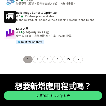
滿分 5 顆星
4.8
(8)
•
免費
共有 8 則評價
智慧型圖片壓縮，提升頁面載入速度，且無損畫質。
Bulk Image Editor & Optimizer
滿分 5 顆星
4.8
(23)
•
Free plan available
共有 23 則評價
Manage product images without opening products one by one
SEO 之王
滿分 5 顆星
4.7
(476)
•
每月 $9.99 起
共有 476 則評價
使用 AI SEO 工具與無限 AI，主宰 Google 搜尋
Built for Shopify
1
2
3
4
15
想要新增應用程式嗎？
免費試用 Shopify 3 天