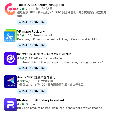
Tapita AI SEO Optimizer, Speed
滿分 5 顆星
5.0
(2,441)
•
提供免費方案
共有 2441 則評價
透過智慧 SEO、頁面速度、AI SEO 與圖片優化，為您的網站引流並提升
銷售。
Built for Shopify
VF Image Resizer+
滿分 5 顆星
5.0
(425)
•
Free to install
共有 425 則評價
Bulk Image Resize for a Pro Look, Image Compress & AI Alt Text
Built for Shopify
BOOSTER AI SEO + AEO OPTIMIZER
滿分 5 顆星
4.8
(5,252)
•
Free plan available
共有 5252 則評價
The trusted AI SEO app for speed, sharp images, higher ranks ↑
Built for Shopify
Avada SEO 速度與圖片優化
滿分 5 顆星
4.9
(4,330)
•
提供免費方案
共有 4330 則評價
智慧型 AI SEO 優化器，具有圖像優化器、速度優化器
Built for Shopify
Photoroom AI Listing Assistant
滿分 5 顆星
4.7
(26)
•
Free
共有 26 則評價
Bulk edit product photos: optimized, consistent catalog images