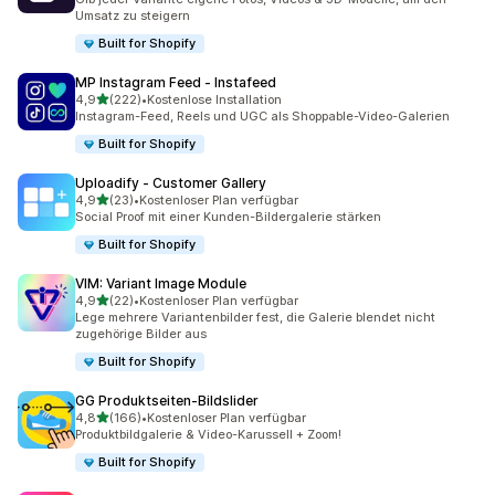
Umsatz zu steigern
Built for Shopify
MP Instagram Feed ‑ Instafeed
von 5 Sternen
4,9
(222)
•
Kostenlose Installation
222 Rezensionen insgesamt
Instagram-Feed, Reels und UGC als Shoppable-Video-Galerien
Built for Shopify
Uploadify ‑ Customer Gallery
von 5 Sternen
4,9
(23)
•
Kostenloser Plan verfügbar
23 Rezensionen insgesamt
Social Proof mit einer Kunden-Bildergalerie stärken
Built for Shopify
VIM: Variant Image Module
von 5 Sternen
4,9
(22)
•
Kostenloser Plan verfügbar
22 Rezensionen insgesamt
Lege mehrere Variantenbilder fest, die Galerie blendet nicht
zugehörige Bilder aus
Built for Shopify
GG Produktseiten‑Bildslider
von 5 Sternen
4,8
(166)
•
Kostenloser Plan verfügbar
166 Rezensionen insgesamt
Produktbildgalerie & Video-Karussell + Zoom!
Built for Shopify