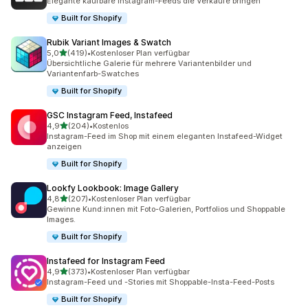
Elegante kaufbare Instagram-Feeds die Verkäufe bringen
Built for Shopify
Rubik Variant Images & Swatch
von 5 Sternen
5,0
(419)
•
Kostenloser Plan verfügbar
419 Rezensionen insgesamt
Übersichtliche Galerie für mehrere Variantenbilder und
Variantenfarb-Swatches
Built for Shopify
GSC Instagram Feed, Instafeed
von 5 Sternen
4,9
(204)
•
Kostenlos
204 Rezensionen insgesamt
Instagram-Feed im Shop mit einem eleganten Instafeed-Widget
anzeigen
Built for Shopify
Lookfy Lookbook: Image Gallery
von 5 Sternen
4,8
(207)
•
Kostenloser Plan verfügbar
207 Rezensionen insgesamt
Gewinne Kund:innen mit Foto-Galerien, Portfolios und Shoppable
Images.
Built for Shopify
Instafeed for Instagram Feed
von 5 Sternen
4,9
(373)
•
Kostenloser Plan verfügbar
373 Rezensionen insgesamt
Instagram-Feed und -Stories mit Shoppable-Insta-Feed-Posts
Built for Shopify