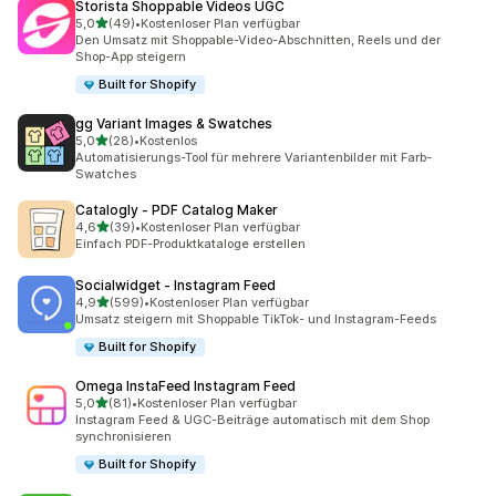
Storista Shoppable Videos UGC
von 5 Sternen
5,0
(49)
•
Kostenloser Plan verfügbar
49 Rezensionen insgesamt
Den Umsatz mit Shoppable-Video-Abschnitten, Reels und der
Shop-App steigern
Built for Shopify
gg Variant Images & Swatches
von 5 Sternen
5,0
(28)
•
Kostenlos
28 Rezensionen insgesamt
Automatisierungs-Tool für mehrere Variantenbilder mit Farb-
Swatches
Catalogly ‑ PDF Catalog Maker
von 5 Sternen
4,6
(39)
•
Kostenloser Plan verfügbar
39 Rezensionen insgesamt
Einfach PDF-Produktkataloge erstellen
Socialwidget ‑ Instagram Feed
von 5 Sternen
4,9
(599)
•
Kostenloser Plan verfügbar
599 Rezensionen insgesamt
Umsatz steigern mit Shoppable TikTok- und Instagram-Feeds
Built for Shopify
Omega InstaFeed Instagram Feed
von 5 Sternen
5,0
(81)
•
Kostenloser Plan verfügbar
81 Rezensionen insgesamt
Instagram Feed & UGC-Beiträge automatisch mit dem Shop
synchronisieren
Built for Shopify