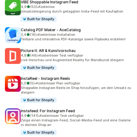
VIBE Shoppable Instagram Feed
von 5 Sternen
4,9
(53)
•
Kostenlos
53 Rezensionen insgesamt
Umsatzsteigerung durch getaggten Insta-Feed mit Kaufoption
Built for Shopify
Catalog PDF Maker ‑ AceCatalog
von 5 Sternen
3,4
(16)
•
Kostenlose Installation
16 Rezensionen insgesamt
Teilbare und interaktive PDF-Kataloge sowie Flipbooks erstellen!
Picture It: AR & Kunstvorschau
von 5 Sternen
4,8
(46)
•
Kostenloser Test verfügbar
46 Rezensionen insgesamt
Live-Vorschau und Augmented Reality für Wandkunst steigern
Built for Shopify
InstaReel ‑ Instagram Reels
von 5 Sternen
5,0
(5)
•
Kostenloser Plan verfügbar
5 Rezensionen insgesamt
Shoppable Instagram Reels im Shop hinzufügen, um den Umsatz zu
steigern
Built for Shopify
Instafeed: For Instagram Feed
von 5 Sternen
4,9
(141)
•
Kostenloser Test verfügbar
141 Rezensionen insgesamt
Zeige einen Instagram-Feed, Social-Media-Feed und eine Galerie
in deinem Shop an
Built for Shopify