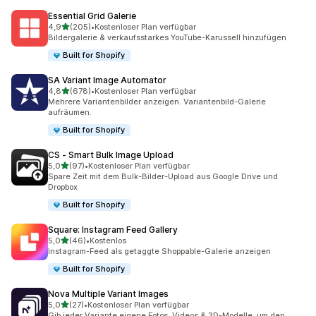
Essential Grid Galerie
von 5 Sternen
4,9
(205)
•
Kostenloser Plan verfügbar
205 Rezensionen insgesamt
Bildergalerie & verkaufsstarkes YouTube-Karussell hinzufügen
Built for Shopify
SA Variant Image Automator
von 5 Sternen
4,8
(678)
•
Kostenloser Plan verfügbar
678 Rezensionen insgesamt
Mehrere Variantenbilder anzeigen. Variantenbild-Galerie
aufräumen.
Built for Shopify
CS ‑ Smart Bulk Image Upload
von 5 Sternen
5,0
(97)
•
Kostenloser Plan verfügbar
97 Rezensionen insgesamt
Spare Zeit mit dem Bulk-Bilder-Upload aus Google Drive und
Dropbox
Built for Shopify
Square: Instagram Feed Gallery
von 5 Sternen
5,0
(46)
•
Kostenlos
46 Rezensionen insgesamt
Instagram-Feed als getaggte Shoppable-Galerie anzeigen
Built for Shopify
Nova Multiple Variant Images
von 5 Sternen
5,0
(27)
•
Kostenloser Plan verfügbar
27 Rezensionen insgesamt
Gib jeder Variante eigene Fotos, Videos & 3D-Modelle, um den