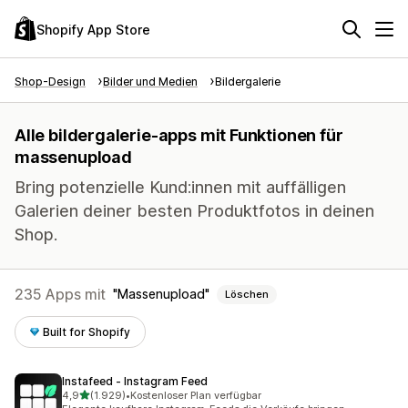
Shopify App Store
Shop-Design
Bilder und Medien
Bildergalerie
Alle bildergalerie-apps mit Funktionen für
massenupload
Bring potenzielle Kund:innen mit auffälligen
Galerien deiner besten Produktfotos in deinen
Shop.
235 Apps mit
Massenupload
Löschen
Built for Shopify
Instafeed ‑ Instagram Feed
von 5 Sternen
4,9
(1.929)
•
Kostenloser Plan verfügbar
1929 Rezensionen insgesamt