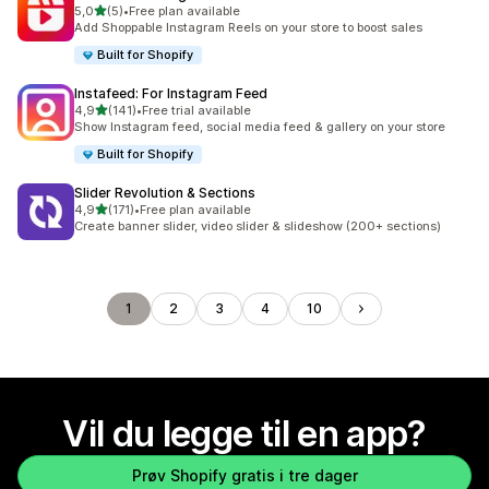
av 5 stjerner
5,0
(5)
•
Free plan available
Totalt 5 omtaler
Add Shoppable Instagram Reels on your store to boost sales
Built for Shopify
Instafeed: For Instagram Feed
av 5 stjerner
4,9
(141)
•
Free trial available
Totalt 141 omtaler
Show Instagram feed, social media feed & gallery on your store
Built for Shopify
Slider Revolution & Sections
av 5 stjerner
4,9
(171)
•
Free plan available
Totalt 171 omtaler
Create banner slider, video slider & slideshow (200+ sections)
1
2
3
4
10
Vil du legge til en app?
Prøv Shopify gratis i tre dager