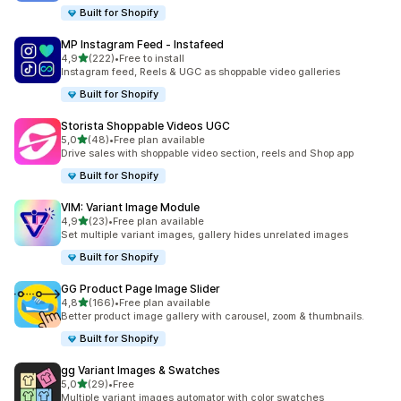
Built for Shopify
MP Instagram Feed ‑ Instafeed
av 5 stjerner
4,9
(222)
•
Free to install
Totalt 222 omtaler
Instagram feed, Reels & UGC as shoppable video galleries
Built for Shopify
Storista Shoppable Videos UGC
av 5 stjerner
5,0
(48)
•
Free plan available
Totalt 48 omtaler
Drive sales with shoppable video section, reels and Shop app
Built for Shopify
VIM: Variant Image Module
av 5 stjerner
4,9
(23)
•
Free plan available
Totalt 23 omtaler
Set multiple variant images, gallery hides unrelated images
Built for Shopify
GG Product Page Image Slider
av 5 stjerner
4,8
(166)
•
Free plan available
Totalt 166 omtaler
Better product image gallery with carousel, zoom & thumbnails.
Built for Shopify
gg Variant Images & Swatches
av 5 stjerner
5,0
(29)
•
Free
Totalt 29 omtaler
Multiple variant images automator with color swatches