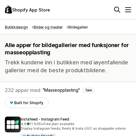
Shopify App Store
Butikkdesign
Bilder og medier
Bildegalleri
Alle apper for bildegallerier med funksjoner for
masseopplasting
Trekk kundene inn i butikken med iøyenfallende
gallerier med de beste produktbildene.
232 apper med
Masseopplasting
Tøm
Built for Shopify
Instafeed ‑ Instagram Feed
av 5 stjerner
4,9
(1 936)
•
Free plan available
Totalt 1936 omtaler
Display Instagram feeds, Reels & Insta UGC as shoppable videos