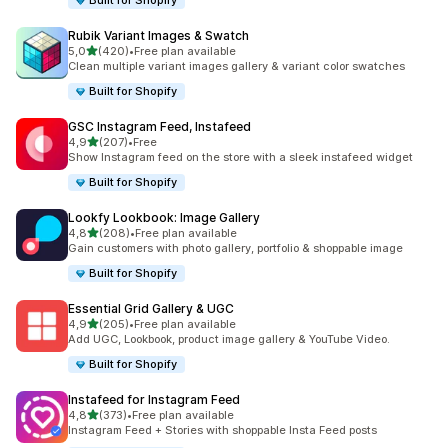
Built for Shopify
Rubik Variant Images & Swatch
av 5 stjerner
5,0
(420)
•
Free plan available
Totalt 420 omtaler
Clean multiple variant images gallery & variant color swatches
Built for Shopify
GSC Instagram Feed, Instafeed
av 5 stjerner
4,9
(207)
•
Free
Totalt 207 omtaler
Show Instagram feed on the store with a sleek instafeed widget
Built for Shopify
Lookfy Lookbook: Image Gallery
av 5 stjerner
4,8
(208)
•
Free plan available
Totalt 208 omtaler
Gain customers with photo gallery, portfolio & shoppable image
Built for Shopify
Essential Grid Gallery & UGC
av 5 stjerner
4,9
(205)
•
Free plan available
Totalt 205 omtaler
Add UGC, Lookbook, product image gallery & YouTube Video.
Built for Shopify
Instafeed for Instagram Feed
av 5 stjerner
4,8
(373)
•
Free plan available
Totalt 373 omtaler
Instagram Feed + Stories with shoppable Insta Feed posts