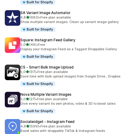
Built for Shopify
SA Variant Image Automator
av 5 stjerner
4,8
(683)
•
Free plan available
Totalt 683 omtaler
Show multiple variant images. Clean up variant image gallery.
Built for Shopify
Square: Instagram Feed Gallery
av 5 stjerner
5,0
(46)
•
Free
Totalt 46 omtaler
Display your Instagram Feed as a Tagged Shoppable Gallery
Built for Shopify
CS ‑ Smart Bulk Image Upload
av 5 stjerner
5,0
(97)
•
Free plan available
Totalt 97 omtaler
Save time with bulk upload images from Google Drive , Dropbox
Built for Shopify
Nova Multiple Variant Images
av 5 stjerner
5,0
(27)
•
Free plan available
Totalt 27 omtaler
Give every variant its own photos, video & 3D to boost sales
Built for Shopify
Socialwidget ‑ Instagram Feed
av 5 stjerner
4,9
(599)
•
Free plan available
Totalt 599 omtaler
Boost sales with shoppable TikTok & Instagram feeds