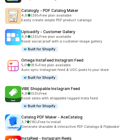
Catalogly ‑ PDF Catalog Maker
av 5 stjerner
4,6
(39)
•
Free plan available
Totalt 39 omtaler
Easily create simple PDF product catalogs
Uploadify ‑ Customer Gallery
av 5 stjerner
4,9
(23)
•
Free plan available
Totalt 23 omtaler
Boost social proof with a customer image gallery
Built for Shopify
Omega InstaFeed Instagram Feed
av 5 stjerner
5,0
(81)
•
Free plan available
Totalt 81 omtaler
Auto-sync Instagram feed & UGC posts to your store
Built for Shopify
VIBE Shoppable Instagram Feed
av 5 stjerner
4,9
(53)
•
Free
Totalt 53 omtaler
Boost sales with shoppable tagged Insta feed
Built for Shopify
Catalog PDF Maker ‑ AceCatalog
av 5 stjerner
3,7
(18)
•
Free to install
Totalt 18 omtaler
Generate sharable & interactive PDF Catalogs & Flipbooks!
InstaReel ‑ Instagram Reels