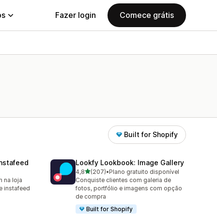
ps
Fazer login
Comece grátis
Built for Shopify
nstafeed
Lookfy Lookbook: Image Gallery
de 5 estrelas
4,8
(207)
•
Plano gratuito disponível
207 avaliações ao todo
 na loja
Conquiste clientes com galeria de
 instafeed
fotos, portfólio e imagens com opção
de compra
Built for Shopify