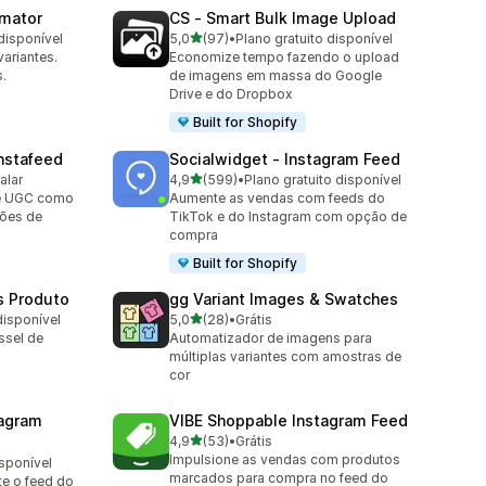
omator
CS ‑ Smart Bulk Image Upload
de 5 estrelas
disponível
5,0
(97)
•
Plano gratuito disponível
97 avaliações ao todo
ariantes.
Economize tempo fazendo o upload
.
de imagens em massa do Google
Drive e do Dropbox
Built for Shopify
nstafeed
Socialwidget ‑ Instagram Feed
de 5 estrelas
alar
4,9
(599)
•
Plano gratuito disponível
599 avaliações ao todo
 e UGC como
Aumente as vendas com feeds do
ções de
TikTok e do Instagram com opção de
compra
Built for Shopify
s Produto
gg Variant Images & Swatches
de 5 estrelas
disponível
5,0
(28)
•
Grátis
28 avaliações ao todo
ssel de
Automatizador de imagens para
múltiplas variantes com amostras de
cor
agram
VIBE Shoppable Instagram Feed
de 5 estrelas
4,9
(53)
•
Grátis
53 avaliações ao todo
Impulsione as vendas com produtos
isponível
marcados para compra no feed do
e o feed do