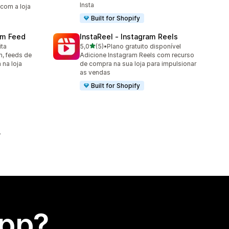
Insta
com a loja
Built for Shopify
ram Feed
InstaReel ‑ Instagram Reels
de 5 estrelas
ita
5,0
(5)
•
Plano gratuito disponível
5 avaliações ao todo
m, feeds de
Adicione Instagram Reels com recurso
 na loja
de compra na sua loja para impulsionar
as vendas
Built for Shopify
app?