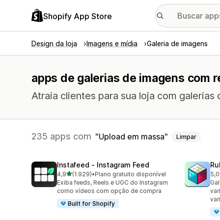
Shopify App Store
Design da loja
Imagens e mídia
Galeria de imagens
apps de galerias de imagens com 
Atraia clientes para sua loja com galerias
235 apps com
Upload em massa
Limpar
Instafeed ‑ Instagram Feed
Ru
de 5 estrelas
4,9
(1.929)
•
Plano gratuito disponível
5,0
1929 avaliações ao todo
419
Exiba feeds, Reels e UGC do Instagram
Gal
como vídeos com opção de compra
var
var
Built for Shopify