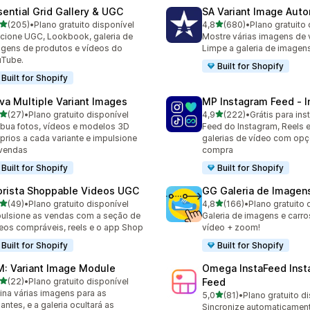
sential Grid Gallery & UGC
SA Variant Image Aut
de 5 estrelas
de 5 estrelas
(205)
•
Plano gratuito disponível
4,8
(680)
•
Plano gratuito 
 avaliações ao todo
680 avaliações ao todo
cione UGC, Lookbook, galeria de
Mostre várias imagens de v
gens de produtos e vídeos do
Limpe a galeria de imagens
uTube.
Built for Shopify
Built for Shopify
va Multiple Variant Images
MP Instagram Feed ‑ I
de 5 estrelas
de 5 estrelas
(27)
•
Plano gratuito disponível
4,9
(222)
•
Grátis para inst
avaliações ao todo
222 avaliações ao todo
ibua fotos, vídeos e modelos 3D
Feed do Instagram, Reels
prios a cada variante e impulsione
galerias de vídeo com op
vendas
compra
Built for Shopify
Built for Shopify
orista Shoppable Videos UGC
GG Galeria de Imagen
de 5 estrelas
de 5 estrelas
(49)
•
Plano gratuito disponível
4,8
(166)
•
Plano gratuito 
avaliações ao todo
166 avaliações ao todo
ulsione as vendas com a seção de
Galeria de imagens e carro
eos compráveis, reels e o app Shop
vídeo + zoom!
Built for Shopify
Built for Shopify
M: Variant Image Module
Omega InstaFeed Inst
de 5 estrelas
(22)
•
Plano gratuito disponível
Feed
avaliações ao todo
ina várias imagens para as
de 5 estrelas
5,0
(81)
•
Plano gratuito d
81 avaliações ao todo
iantes, e a galeria ocultará as
Sincronize automaticament