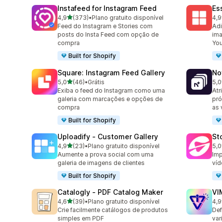
Instafeed for Instagram Feed
Es
de 5 estrelas
4,9
(373)
•
Plano gratuito disponível
4,9
373 avaliações ao todo
205
Feed do Instagram e Stories com
Adi
posts do Insta Feed com opção de
ima
compra
Yo
Built for Shopify
Square: Instagram Feed Gallery
No
de 5 estrelas
5,0
(46)
•
Grátis
5,0
46 avaliações ao todo
27 
Exiba o feed do Instagram como uma
Atr
galeria com marcações e opções de
pró
compra
as 
Built for Shopify
Uploadify ‑ Customer Gallery
St
de 5 estrelas
4,9
(23)
•
Plano gratuito disponível
5,0
23 avaliações ao todo
49 
Aumente a prova social com uma
Imp
galeria de imagens de clientes
víd
Built for Shopify
Catalogly ‑ PDF Catalog Maker
VI
de 5 estrelas
4,6
(39)
•
Plano gratuito disponível
4,9
39 avaliações ao todo
22 
Crie facilmente catálogos de produtos
Def
simples em PDF
var