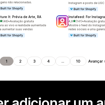
gens não relacionadas.
Instagram e posts de UGC 
Built for Shopify
Built for Shopify
ture It: Prévia de Arte, RA
Instafeed: For Instag
de 5 estrelas
de 5 estrelas
(46)
•
Avaliação gratuita
4,9
(141)
•
Avaliação gratu
avaliações ao todo
141 avaliações ao todo
via ao vivo e realidade aumentada
Mostre o feed do Instagra
a aumentar suas vendas
redes sociais e uma galeria
Built for Shopify
Built for Shopify
Avançar
1
2
3
4
…
10
r adicionar um 