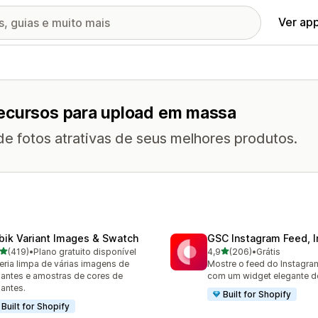
Ver ap
recursos para upload em massa
 de fotos atrativas de seus melhores produtos.
bik Variant Images & Swatch
GSC Instagram Feed, I
de 5 estrelas
de 5 estrelas
(419)
•
Plano gratuito disponível
4,9
(206)
•
Grátis
 avaliações ao todo
206 avaliações ao todo
eria limpa de várias imagens de
Mostre o feed do Instagram
iantes e amostras de cores de
com um widget elegante de
iantes.
Built for Shopify
Built for Shopify