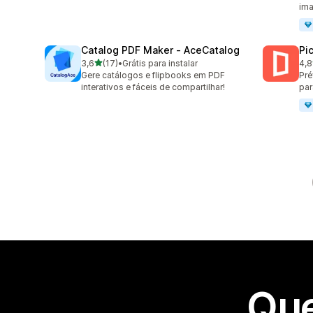
ima
Catalog PDF Maker ‑ AceCatalog
Pic
de 5 estrelas
3,6
(17)
•
Grátis para instalar
4,8
17 avaliações ao todo
46 
Gere catálogos e flipbooks em PDF
Pré
interativos e fáceis de compartilhar!
par
Que