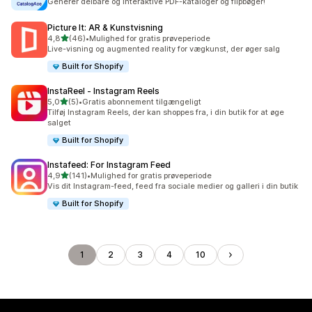
Generer delbare og interaktive PDF-kataloger og flipbøger!
Picture It: AR & Kunstvisning
ud af 5 stjerner
4,8
(46)
•
Mulighed for gratis prøveperiode
46 anmeldelser i alt
Live-visning og augmented reality for vægkunst, der øger salg
Built for Shopify
InstaReel ‑ Instagram Reels
ud af 5 stjerner
5,0
(5)
•
Gratis abonnement tilgængeligt
5 anmeldelser i alt
Tilføj Instagram Reels, der kan shoppes fra, i din butik for at øge
salget
Built for Shopify
Instafeed: For Instagram Feed
ud af 5 stjerner
4,9
(141)
•
Mulighed for gratis prøveperiode
141 anmeldelser i alt
Vis dit Instagram-feed, feed fra sociale medier og galleri i din butik
Built for Shopify
1
2
3
4
10