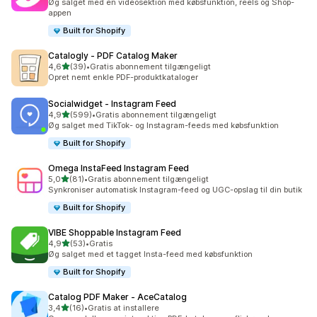
Øg salget med en videosektion med købsfunktion, reels og Shop-
appen
Built for Shopify
Catalogly ‑ PDF Catalog Maker
ud af 5 stjerner
4,6
(39)
•
Gratis abonnement tilgængeligt
39 anmeldelser i alt
Opret nemt enkle PDF-produktkataloger
Socialwidget ‑ Instagram Feed
ud af 5 stjerner
4,9
(599)
•
Gratis abonnement tilgængeligt
599 anmeldelser i alt
Øg salget med TikTok- og Instagram-feeds med købsfunktion
Built for Shopify
Omega InstaFeed Instagram Feed
ud af 5 stjerner
5,0
(81)
•
Gratis abonnement tilgængeligt
81 anmeldelser i alt
Synkroniser automatisk Instagram-feed og UGC-opslag til din butik
Built for Shopify
VIBE Shoppable Instagram Feed
ud af 5 stjerner
4,9
(53)
•
Gratis
53 anmeldelser i alt
Øg salget med et tagget Insta-feed med købsfunktion
Built for Shopify
Catalog PDF Maker ‑ AceCatalog
ud af 5 stjerner
3,4
(16)
•
Gratis at installere
16 anmeldelser i alt