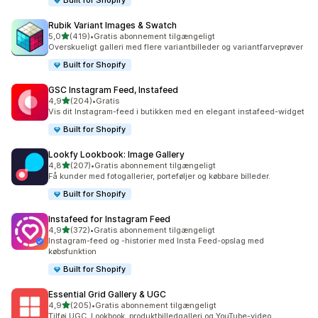
Built for Shopify
Rubik Variant Images & Swatch
ud af 5 stjerner
5,0
(419)
•
Gratis abonnement tilgængeligt
419 anmeldelser i alt
Overskueligt galleri med flere variantbilleder og variantfarveprøver
Built for Shopify
GSC Instagram Feed, Instafeed
ud af 5 stjerner
4,9
(204)
•
Gratis
204 anmeldelser i alt
Vis dit Instagram-feed i butikken med en elegant instafeed-widget
Built for Shopify
Lookfy Lookbook: Image Gallery
ud af 5 stjerner
4,8
(207)
•
Gratis abonnement tilgængeligt
207 anmeldelser i alt
Få kunder med fotogallerier, porteføljer og købbare billeder.
Built for Shopify
Instafeed for Instagram Feed
ud af 5 stjerner
4,9
(372)
•
Gratis abonnement tilgængeligt
372 anmeldelser i alt
Instagram-feed og -historier med Insta Feed-opslag med
købsfunktion
Built for Shopify
Essential Grid Gallery & UGC
ud af 5 stjerner
4,9
(205)
•
Gratis abonnement tilgængeligt
205 anmeldelser i alt
Tilføj UGC, Lookbook, produktbilledgalleri og YouTube-video.