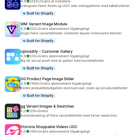
ud af 5 stjerner
4,9
(222)
•
Gratis at installere
222 anmeldelser i alt
Instagram-feed, Reels og UGC som videogallerier med købsfunktion
Built for Shopify
VIM: Variant Image Module
ud af 5 stjerner
4,9
(22)
•
Gratis abonnement tilgængeligt
22 anmeldelser i alt
Angiv flere variantbilleder. Galleriet skjuler irrelevante billeder
Built for Shopify
Uploadify ‑ Customer Gallery
ud af 5 stjerner
4,9
(23)
•
Gratis abonnement tilgængeligt
23 anmeldelser i alt
Øg dit social proof med et galleri med kundebilleder
Built for Shopify
GG Product Page Image Slider
ud af 5 stjerner
4,8
(166)
•
Gratis abonnement tilgængeligt
166 anmeldelser i alt
Bedre produktbilledgalleri med karrusel, zoom og miniaturebilleder.
Built for Shopify
gg Variant Images & Swatches
ud af 5 stjerner
5,0
(29)
•
Gratis
29 anmeldelser i alt
Automatisering af flere variantbilleder med farve-swatches
Storista Shoppable Videos UGC
ud af 5 stjerner
5,0
(49)
•
Gratis abonnement tilgængeligt
49 anmeldelser i alt