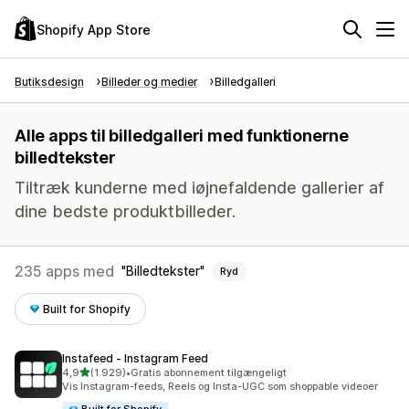
Shopify App Store
Butiksdesign
Billeder og medier
Billedgalleri
Alle apps til billedgalleri med funktionerne
billedtekster
Tiltræk kunderne med iøjnefaldende gallerier af
dine bedste produktbilleder.
235 apps med
Billedtekster
Ryd
Built for Shopify
Instafeed ‑ Instagram Feed
ud af 5 stjerner
4,9
(1.929)
•
Gratis abonnement tilgængeligt
1929 anmeldelser i alt
Vis Instagram-feeds, Reels og Insta-UGC som shoppable videoer