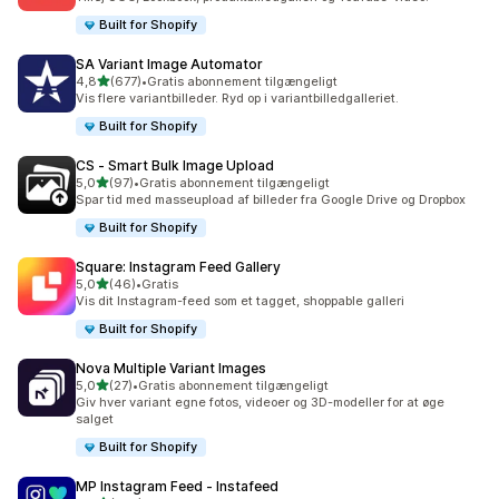
Built for Shopify
SA Variant Image Automator
ud af 5 stjerner
4,8
(677)
•
Gratis abonnement tilgængeligt
677 anmeldelser i alt
Vis flere variantbilleder. Ryd op i variantbilledgalleriet.
Built for Shopify
CS ‑ Smart Bulk Image Upload
ud af 5 stjerner
5,0
(97)
•
Gratis abonnement tilgængeligt
97 anmeldelser i alt
Spar tid med masseupload af billeder fra Google Drive og Dropbox
Built for Shopify
Square: Instagram Feed Gallery
ud af 5 stjerner
5,0
(46)
•
Gratis
46 anmeldelser i alt
Vis dit Instagram-feed som et tagget, shoppable galleri
Built for Shopify
Nova Multiple Variant Images
ud af 5 stjerner
5,0
(27)
•
Gratis abonnement tilgængeligt
27 anmeldelser i alt
Giv hver variant egne fotos, videoer og 3D-modeller for at øge
salget
Built for Shopify
MP Instagram Feed ‑ Instafeed