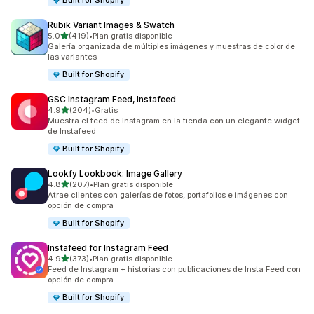
Built for Shopify
Rubik Variant Images & Swatch
de 5 estrellas
5.0
(419)
•
Plan gratis disponible
419 reseñas en total
Galería organizada de múltiples imágenes y muestras de color de
las variantes
Built for Shopify
GSC Instagram Feed, Instafeed
de 5 estrellas
4.9
(204)
•
Gratis
204 reseñas en total
Muestra el feed de Instagram en la tienda con un elegante widget
de Instafeed
Built for Shopify
Lookfy Lookbook: Image Gallery
de 5 estrellas
4.8
(207)
•
Plan gratis disponible
207 reseñas en total
Atrae clientes con galerías de fotos, portafolios e imágenes con
opción de compra
Built for Shopify
Instafeed for Instagram Feed
de 5 estrellas
4.9
(373)
•
Plan gratis disponible
373 reseñas en total
Feed de Instagram + historias con publicaciones de Insta Feed con
opción de compra
Built for Shopify