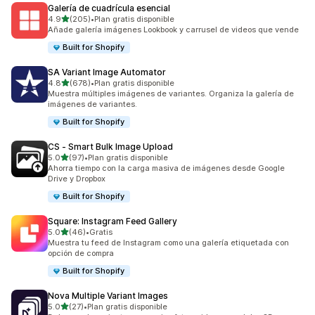
Galería de cuadrícula esencial
de 5 estrellas
4.9
(205)
•
Plan gratis disponible
205 reseñas en total
Añade galería imágenes Lookbook y carrusel de videos que vende
Built for Shopify
SA Variant Image Automator
de 5 estrellas
4.8
(678)
•
Plan gratis disponible
678 reseñas en total
Muestra múltiples imágenes de variantes. Organiza la galería de
imágenes de variantes.
Built for Shopify
CS ‑ Smart Bulk Image Upload
de 5 estrellas
5.0
(97)
•
Plan gratis disponible
97 reseñas en total
Ahorra tiempo con la carga masiva de imágenes desde Google
Drive y Dropbox
Built for Shopify
Square: Instagram Feed Gallery
de 5 estrellas
5.0
(46)
•
Gratis
46 reseñas en total
Muestra tu feed de Instagram como una galería etiquetada con
opción de compra
Built for Shopify
Nova Multiple Variant Images
de 5 estrellas
5.0
(27)
•
Plan gratis disponible
27 reseñas en total