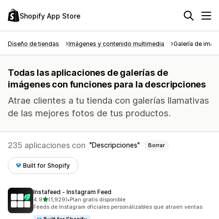
Shopify App Store
Diseño de tiendas
Imágenes y contenido multimedia
Galería de imá
Todas las aplicaciones de galerías de
imágenes con funciones para la descripciones
Atrae clientes a tu tienda con galerías llamativas
de las mejores fotos de tus productos.
235 aplicaciones con
Descripciones
Borrar
Built for Shopify
Instafeed ‑ Instagram Feed
de 5 estrellas
4.9
(1,929)
•
Plan gratis disponible
1929 reseñas en total
Feeds de Instagram oficiales personálizables que atraen ventas