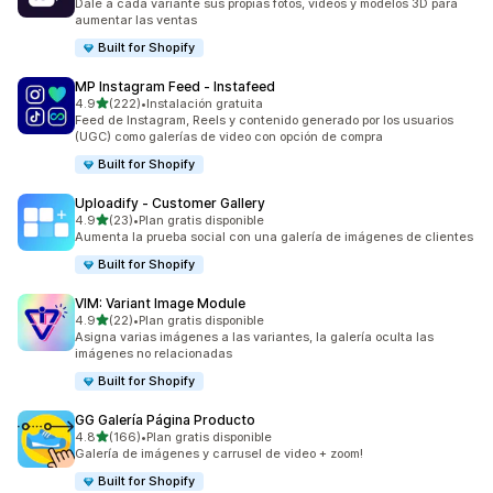
Dale a cada variante sus propias fotos, videos y modelos 3D para
aumentar las ventas
Built for Shopify
MP Instagram Feed ‑ Instafeed
de 5 estrellas
4.9
(222)
•
Instalación gratuita
222 reseñas en total
Feed de Instagram, Reels y contenido generado por los usuarios
(UGC) como galerías de video con opción de compra
Built for Shopify
Uploadify ‑ Customer Gallery
de 5 estrellas
4.9
(23)
•
Plan gratis disponible
23 reseñas en total
Aumenta la prueba social con una galería de imágenes de clientes
Built for Shopify
VIM: Variant Image Module
de 5 estrellas
4.9
(22)
•
Plan gratis disponible
22 reseñas en total
Asigna varias imágenes a las variantes, la galería oculta las
imágenes no relacionadas
Built for Shopify
GG Galería Página Producto
de 5 estrellas
4.8
(166)
•
Plan gratis disponible
166 reseñas en total
Galería de imágenes y carrusel de video + zoom!
Built for Shopify