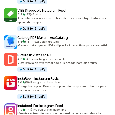
Built for Shopify
VIBE Shoppable Instagram Feed
de 5 estrellas
4.9
(53)
•
Gratis
53 reseñas en total
Aumenta las ventas con un feed de Instagram etiquetado y con
opción de compra
Built for Shopify
Catalog PDF Maker ‑ AceCatalog
de 5 estrellas
3.4
(16)
•
Instalación gratuita
16 reseñas en total
¡Genera catálogos en PDF y flipbooks interactivos para compartir!
Picture It: Vistas en RA
de 5 estrellas
4.8
(46)
•
Prueba gratis disponible
46 reseñas en total
Vista previa en vivo y realidad aumentada para arte mural
Built for Shopify
InstaReel ‑ Instagram Reels
de 5 estrellas
5.0
(5)
•
Plan gratis disponible
5 reseñas en total
Agrega Instagram Reels con opción de compra en tu tienda para
aumentar las ventas
Built for Shopify
Instafeed: For Instagram Feed
de 5 estrellas
4.9
(141)
•
Prueba gratis disponible
141 reseñas en total
Muestra el feed de Instagram, el feed de redes sociales y la