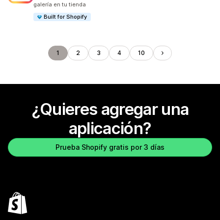
galería en tu tienda
Built for Shopify
1
2
3
4
10
¿Quieres agregar una
aplicación?
Prueba Shopify gratis por 3 días