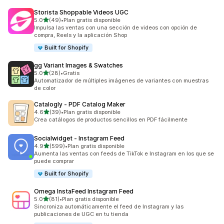
Storista Shoppable Videos UGC
de 5 estrellas
5.0
(49)
•
Plan gratis disponible
49 reseñas en total
Impulsa las ventas con una sección de videos con opción de
compra, Reels y la aplicación Shop
Built for Shopify
gg Variant Images & Swatches
de 5 estrellas
5.0
(28)
•
Gratis
28 reseñas en total
Automatizador de múltiples imágenes de variantes con muestras
de color
Catalogly ‑ PDF Catalog Maker
de 5 estrellas
4.6
(39)
•
Plan gratis disponible
39 reseñas en total
Crea catálogos de productos sencillos en PDF fácilmente
Socialwidget ‑ Instagram Feed
de 5 estrellas
4.9
(599)
•
Plan gratis disponible
599 reseñas en total
Aumenta las ventas con feeds de TikTok e Instagram en los que se
puede comprar
Built for Shopify
Omega InstaFeed Instagram Feed
de 5 estrellas
5.0
(81)
•
Plan gratis disponible
81 reseñas en total
Sincroniza automáticamente el feed de Instagram y las
publicaciones de UGC en tu tienda