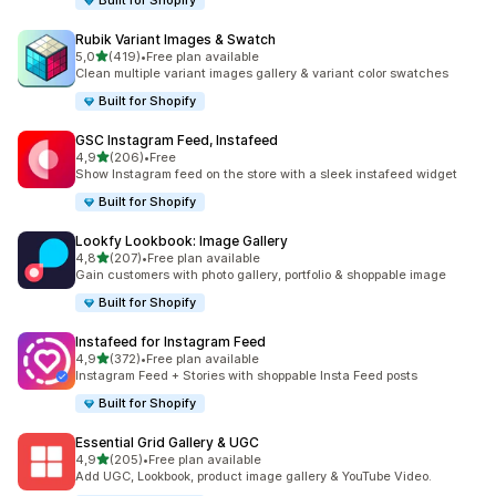
Built for Shopify
Rubik Variant Images & Swatch
av 5 stjerner
5,0
(419)
•
Free plan available
Totalt 419 omtaler
Clean multiple variant images gallery & variant color swatches
Built for Shopify
GSC Instagram Feed, Instafeed
av 5 stjerner
4,9
(206)
•
Free
Totalt 206 omtaler
Show Instagram feed on the store with a sleek instafeed widget
Built for Shopify
Lookfy Lookbook: Image Gallery
av 5 stjerner
4,8
(207)
•
Free plan available
Totalt 207 omtaler
Gain customers with photo gallery, portfolio & shoppable image
Built for Shopify
Instafeed for Instagram Feed
av 5 stjerner
4,9
(372)
•
Free plan available
Totalt 372 omtaler
Instagram Feed + Stories with shoppable Insta Feed posts
Built for Shopify
Essential Grid Gallery & UGC
av 5 stjerner
4,9
(205)
•
Free plan available
Totalt 205 omtaler
Add UGC, Lookbook, product image gallery & YouTube Video.