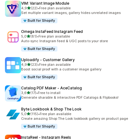
VIM: Variant Image Module
av 5 stjerner
4,9
(22)
•
Free plan available
Totalt 22 omtaler
Set multiple variant images, gallery hides unrelated images
Built for Shopify
Omega InstaFeed Instagram Feed
av 5 stjerner
5,0
(81)
•
Free plan available
Totalt 81 omtaler
Auto-sync Instagram feed & UGC posts to your store
Built for Shopify
Uploadify ‑ Customer Gallery
av 5 stjerner
4,9
(23)
•
Free plan available
Totalt 23 omtaler
Boost social proof with a customer image gallery
Built for Shopify
Catalog PDF Maker ‑ AceCatalog
av 5 stjerner
3,6
(17)
•
Free to install
Totalt 17 omtaler
Generate sharable & interactive PDF Catalogs & Flipbooks!
Byte Lookbook & Shop The Look
av 5 stjerner
5,0
(115)
•
Free plan available
Totalt 115 omtaler
Create amazing Shop The Look lookbook gallery on product page
Built for Shopify
InstaReel ‑ Instagram Reels