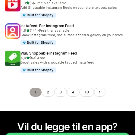
av 5 stjerner
5,0
(5)
•
Free plan available
Totalt 5 omtaler
Add Shoppable Instagram Reels on your store to boost sales
Built for Shopify
Instafeed: For Instagram Feed
av 5 stjerner
4,9
(141)
•
Free trial available
Totalt 141 omtaler
Show Instagram feed, social media feed & gallery on your store
Built for Shopify
VIBE Shoppable Instagram Feed
av 5 stjerner
4,9
(53)
•
Free
Totalt 53 omtaler
Boost sales with shoppable tagged Insta feed
Built for Shopify
1
2
3
4
10
Vil du legge til en app?