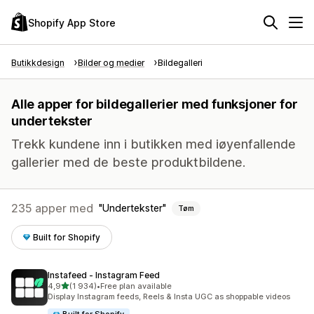
Shopify App Store
Butikkdesign
Bilder og medier
Bildegalleri
Alle apper for bildegallerier med funksjoner for
undertekster
Trekk kundene inn i butikken med iøyenfallende
gallerier med de beste produktbildene.
235 apper med
Undertekster
Tøm
Built for Shopify
Instafeed ‑ Instagram Feed
av 5 stjerner
4,9
(1 934)
•
Free plan available
Totalt 1934 omtaler
Display Instagram feeds, Reels & Insta UGC as shoppable videos