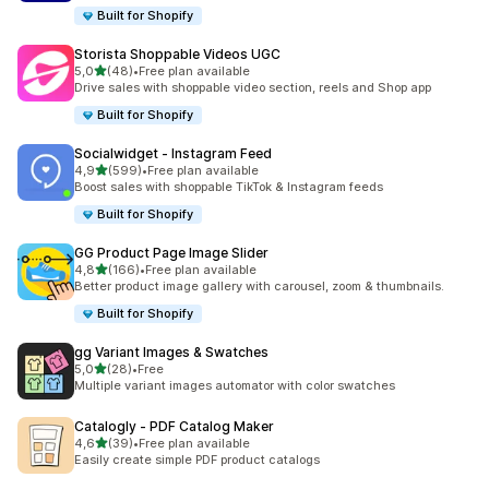
Built for Shopify
Storista Shoppable Videos UGC
av 5 stjerner
5,0
(48)
•
Free plan available
Totalt 48 omtaler
Drive sales with shoppable video section, reels and Shop app
Built for Shopify
Socialwidget ‑ Instagram Feed
av 5 stjerner
4,9
(599)
•
Free plan available
Totalt 599 omtaler
Boost sales with shoppable TikTok & Instagram feeds
Built for Shopify
GG Product Page Image Slider
av 5 stjerner
4,8
(166)
•
Free plan available
Totalt 166 omtaler
Better product image gallery with carousel, zoom & thumbnails.
Built for Shopify
gg Variant Images & Swatches
av 5 stjerner
5,0
(28)
•
Free
Totalt 28 omtaler
Multiple variant images automator with color swatches
Catalogly ‑ PDF Catalog Maker
av 5 stjerner
4,6
(39)
•
Free plan available
Totalt 39 omtaler
Easily create simple PDF product catalogs