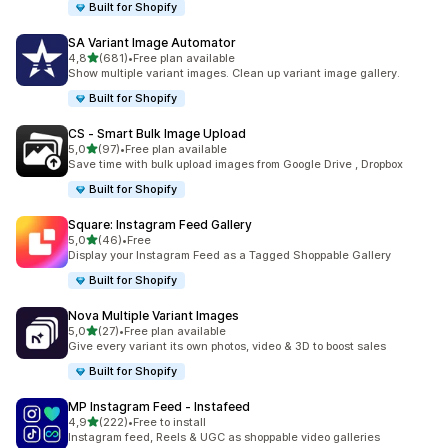
Built for Shopify
SA Variant Image Automator
av 5 stjerner
4,8
(681)
•
Free plan available
Totalt 681 omtaler
Show multiple variant images. Clean up variant image gallery.
Built for Shopify
CS ‑ Smart Bulk Image Upload
av 5 stjerner
5,0
(97)
•
Free plan available
Totalt 97 omtaler
Save time with bulk upload images from Google Drive , Dropbox
Built for Shopify
Square: Instagram Feed Gallery
av 5 stjerner
5,0
(46)
•
Free
Totalt 46 omtaler
Display your Instagram Feed as a Tagged Shoppable Gallery
Built for Shopify
Nova Multiple Variant Images
av 5 stjerner
5,0
(27)
•
Free plan available
Totalt 27 omtaler
Give every variant its own photos, video & 3D to boost sales
Built for Shopify
MP Instagram Feed ‑ Instafeed
av 5 stjerner
4,9
(222)
•
Free to install
Totalt 222 omtaler
Instagram feed, Reels & UGC as shoppable video galleries